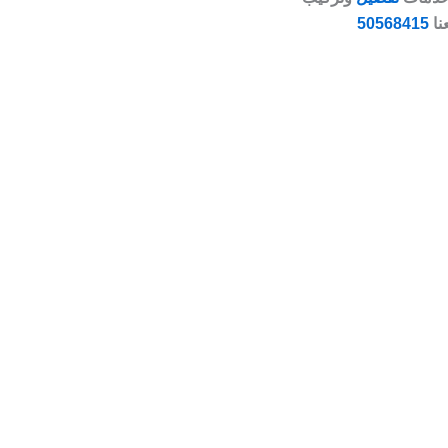
نا
50568415