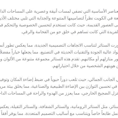
عناصر الأساسية التي تضفي لمسات أنيقة وعصرية على المساحات الداخل
ي الكويت نظراً لتصاميمها المتنوعة والجذابة التي تلبي مختلف الأذوا
 إلى العصور القديمة، حيث كانت تستخدم لتحسين الخصوصية والتحكم ف
الفريدة التي كانت تساهم في خلق جو من الفخامة والرقي.
رت الستائر لتناسب الاتجاهات التصميمية الجديدة، مما يعكس تطور أنم
اد عالية الجودة والتقنيات الحديثة في التصنيع، مما يجعلها خياراً مفضل
ر منازلهم أو مكاتبهم. تقدم هذه الستائر مجموعة متنوعة من الألوان وا
 هويتهم الشخصية من خلال اختياراتهم.
ي الجانب الجمالي، حيث تلعب دوراً حيوياً في ضبط إضاءة المكان وتوفي
في تحسين التوازن بين الإضاءة الطبيعية والصناعية، مما يخلق بيئة مر
ل الضجيج الخارجي، مما يعزز من الهدوء والراحة في المساحات الداخ
ائر، مثل الستائر الرومانية، والستائر الشفافة، والستائر الثقيلة، يعكس
 طابعاً خاصاً ويتناسب مع أساليب التصميم المتعددة، مما يوفر أفقاً واس