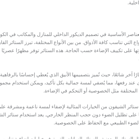
خلية.
لعناصر الأساسية في تصميم الديكور الداخلي للمنازل والمكاتب في الك
 التي تناسب كافة الأذواق. من بين الأنواع المختلفة، تبرز الستائر الق
ها على تكييف الإضاءة حسب الحاجة. هذه الستائر توفر مظهرًا عصريًا
يارًا آخر شائعًا، حيث تُميز بتصميمها الأنيق الذي يُعطي إحساسًا بالرفاهية
 عند رفعها، مما يُضفي لمسة جمالية بكل تأكيد، ويمكن استخدام مجم
المختلفة مثل الخصوصية أو التحكم في الإضاءة.
ر ستائر الشيفون من الخيارات المثالية لإضفاء لمسة ناعمة ومشرقة على 
ا على تظليل الضوء دون حجب المنظر الخارجي. يعد استخدام ستائر الشيفو
 الضوء الطبيعي مع الحفاظ على الخصوصية.
 الستائر المعدنية والستائر الساتان، التي توفر خيارات إضافية تناسب 