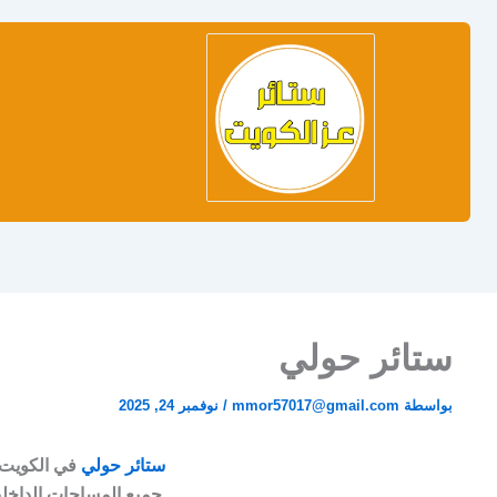
ستائر
ستائر
تصمي
تفصي
دبل
ويفي
ستائر
ستائر
مودرن
مكتب
الكوي
أضف
لمسة
من
الفخامة
والانسيابية
ستائر حولي
بواسطة
mmor57017@gmail.com
/
نوفمبر 24, 2025
ستائر حولي
في الكويت ت
جميع المساحات الداخلية