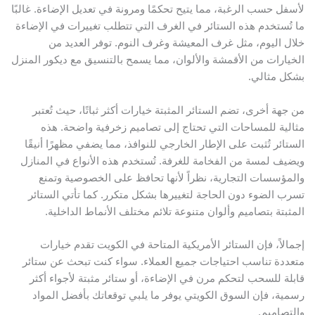
أسفل حسب الرغبة، مما يتيح تحكمًا ومرونة في تعديل الإضاءة. غالبًا
ا تُستخدم هذه الستائر في الغرف التي تتطلب تغييرات في الإضاءة
لال اليوم، مثل غرف المعيشة وغرف النوم. توفر العديد من
لخيارات من الأقمشة والألوان، مما يسمح بالتنسيق مع ديكور المنزل
شكل مثالي.
ن جهة أخرى، تضم الستائر المثبتة خيارات أكثر ثباتًا، حيث تُعتبر
ثالية للمساحات التي تحتاج إلى تصاميم زخرفية واضحة. هذه
لستائر تُثبت على الإطار الخارجي للنوافذ، مما يضفي مظهرًا أنيقًا
يضيف لمسة من الفخامة للغرفة. تُستخدم هذه الأنواع في المنازل
المؤسسات التجارية، نظراً لأنها تحافظ على الخصوصية وتمنع
سرب الضوء دون الحاجة لتغييرها بشكل متكرر. كما تأتي الستائر
لمثبتة بتصاميم وألوان متنوعة تلائم مختلف الأنماط الداخلية.
جمالاً، فإن الستائر الأمريكية المتاحة في الكويت تقدم خيارات
تعددة تناسب احتياجات جميع العملاء. سواء كنت تبحث عن ستائر
ابلة للسحب لتحكم مرن في الإضاءة، أو ستائر مثبتة لأجواء أكثر
سمية، فإن السوق الكويتي يوفر ما يلبي توقعاتك بأفضل المواد
التصاميم.