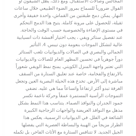
المجالس وصالات الاستقبال. ومع ذلك، يظل الشيفون أو
الفوال ضرورياً للسماح بمرور الضوء الطبيعي خلال ساعات
النهار. يمكن دمج طبقتين من القماش، واحدة خفيفة وأخرى
ثقيلة، للحصول على مرونة كاملة. يتيح هذا الدمج التحكم
في مستوى الإضاءة والخصوصية حسب الوقت والحاجة.
عند تفصيل ستائر ويفي ، يجب اختيار أقمشة ذات انسيابية
عالية لتشكل الموجات بنعومة دون تيبس. 4. التأثير
الجمالي والبصري في الصالات والديوانيات تلعب الستائر
دوراً جوهرياً في تحسين المظهر العام للصالات والديوانيات
التي تعتبر واجهة المنزل الكويتي. يمنح نمط الويفي شعوراً
بالارتفاع والفخامة، خاصة عند تعليق الستارة من السقف
مباشرة إلى الأرض. تخدع هذه الحيلة البصرية العين وتجعل
الغرفة تبدو أكثر ارتفاعاً واتساعاً مما هي عليه. تضفي
التموجات الرأسية المستمرة عمقاً وحركة ناعمة تكسر
جمود الجدران والنوافذ الصماء. يتناسب هذا النمط بشكل
مذهل مع النوافذ العريضة والواجهات الزجاجية الكبيرة
الشائعة في الفلل. في الديوانيات الرسمية، يعكس هذا
الطراز مزيجاً من الهيبة والبساطة العصرية التي يفضلها
الجيل الجديد. لا تتنافس الستارة مع الأثاث الفاخر، بل تكمله