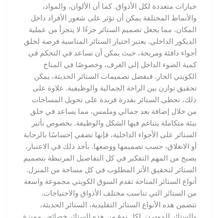
خيارات متعددة لكل الأذواق. كما أن الألوان، والمواد،
والأنماط المختلفة يمكن أن تؤثر على شعور الأفراد داخل
المكان، مما يجعل تصميم الستائر جزءًا لا يتجزأ من عملية
الديكور الداخلي. يعتبر اختيار الستائر المناسبة فرصة لخلق
أجواء دافئة ومريحة، حيث يمكن أن تساعد في التحكم في
كمية الضوء الداخل إلى الغرف، وخصوصًا في المناخ
الكويتي الحار. فبفضل تصميمات الستائر الحديثة، يمكن
تحقيق توازن بين الراحة الجمالية والوظيفية. علاوة على
ذلك، تحظى الستائر بقدرة فريدة على تحويل المساحات
من خلال إضافة بعد جمالي وملمس، مما يساعد في خلق
بيئة متكاملة يتناغم فيها الشكل والوظيفة. بخصوص تأثير
الستائر على الأجواء الداخلية، فإنها تضفي إحساسًا بالرحابة
أو الانغلاق، حسب تصميمها ووضعها. بأخذ ذلك في الاعتبار،
يصبح من المهم التفكير في كل التفاصيل المرتبطة بتصميم
الستائر لتحقيق الأثر المطلوب في كل مساحة من المنزل.
أنواع الستائر المتاحة تقدم السوق الكويتي مجموعة واسعة
من الستائر التي تناسب مختلف الأذواق والاحتياجات.
تتضمن هذه الأنواع الستائر التقليدية، الستائر الحديثة،
والستائر المودرن. لكل نوع من هذه الستائر خصائص مميزة