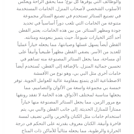
والوظائف التي يوفرها كل نوع؛ مما يحقق الراحة ويعكس
الأسلوب الشخصي لأصحاب المنزل. الخامات المستخدمة
في تصنيع الستائر تستخدم في تصنيع الستائر مجموعة
متنوعة من الخامات التي تلعب دوراً أساسياً في تحديد
جودة ومظهر الستائر. من بين هذه الخامات، يعتبر القطن
أحد أكثر الخيارات شيوعاً، حيث يتميز بنعومته ومتانته.
القطن أيضاً يسهل غسلها وصيانتها، مما يجعله خياراً عملياً
للعديد من الأسر. يضفي القطن مظهراً طبيعياً وأنيقاً على
أي مساحة، مما يجعل الستائر المصنوعة منه تساهم في
تحسين جمالية المنزل. بالإضافة إلى القطن، تُستخدم أيضاً
خامات أخرى مثل البي بي، وهو نوع من الأقمشة
الاصطناعية الذي يتمتع بمقاومة عالية للعوامل الجوية. توفر
خمسة بي مجموعة واسعة من الألوان والتصاميم، مما
يجعلها مناسبة لمختلف الأذواق. هذه الخامة لا تفقد رونقها
مع مرور الزمن، مما يجعل الستائر المصنوعة منها خياراً
ممتازاً للمنازل الحديثة. إلى جانب القطن والبي بي، يتم
استخدام خامات مثل الكتان والحرير، والتي تضيف لمسة
فاخرة وأنيقة. الكتان معروف بقدرته على التحكم في درجة
الحرارة والرطوبة، مما يجعله مثالياً للأماكن ذات المناخ