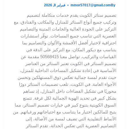
By
mmor57017@gmail.com
فبراير 8, 2026
تصميم ستائر الكويت يقدم خدمات متكاملة لتصميم
وتركيب جميع أنواع الستائر للمنازل والمكاتب والفنادق، مع
التركيز على الجودة العالية والخامات المتينة والتصاميم
العصرية التي تناسب جميع المساحات. نوفّر استشارات
احترافية لاختيار أفضل الأقمشة والألوان والتصاميم بما
يتناسب مع ديكور المكان، مع التركيز على الدقة في
القياسات والتركيب. تواصل معنا 50568415 مقدمة عن
تصميم الستائر في الكويت تعتبر الستائر من العناصر
الأساسية في إعادة تشكيل المساحات الداخلية للمنزل،
حيث تقدم لمسة جمالية تعكس ذوق المستهلكين وتحسن
الأجواء العامة. في الكويت، تلعب تصميمات الستائر دورًا
محوريًا في تشكيل الفضاءات داخل المنازل، إذ تساهم
بشكل كبير في تحديد الهوية الجمالية لكل غرفة. تتمتع
السوق الكويتية بتنوع كبير في خيارات تصميم الستائر، مما
يتيح للمالكين اختيار ما يتناسب مع احتياجاتهم ورغباتهم. من
الأنماط التقليدية التي تضيف لمسة من الأصالة، إلى
التصاميم العصرية التي تعكس الحداثة، تقدم الستائر