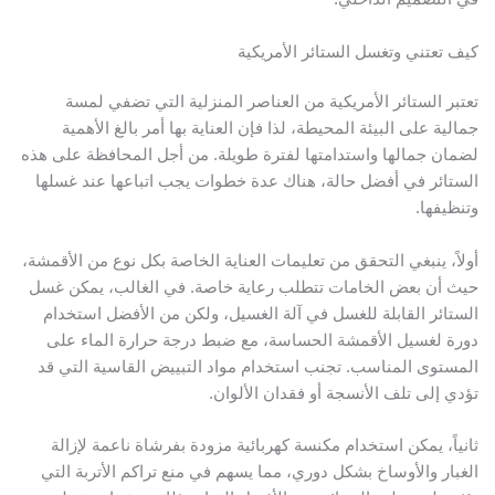
يف تعتني وتغسل الستائر الأمريكية
عتبر الستائر الأمريكية من العناصر المنزلية التي تضفي لمسة
مالية على البيئة المحيطة، لذا فإن العناية بها أمر بالغ الأهمية
ضمان جمالها واستدامتها لفترة طويلة. من أجل المحافظة على هذه
لستائر في أفضل حالة، هناك عدة خطوات يجب اتباعها عند غسلها
تنظيفها.
ولاً، ينبغي التحقق من تعليمات العناية الخاصة بكل نوع من الأقمشة،
يث أن بعض الخامات تتطلب رعاية خاصة. في الغالب، يمكن غسل
لستائر القابلة للغسل في آلة الغسيل، ولكن من الأفضل استخدام
ورة لغسيل الأقمشة الحساسة، مع ضبط درجة حرارة الماء على
لمستوى المناسب. تجنب استخدام مواد التبييض القاسية التي قد
ؤدي إلى تلف الأنسجة أو فقدان الألوان.
انياً، يمكن استخدام مكنسة كهربائية مزودة بفرشاة ناعمة لإزالة
لغبار والأوساخ بشكل دوري، مما يسهم في منع تراكم الأتربة التي