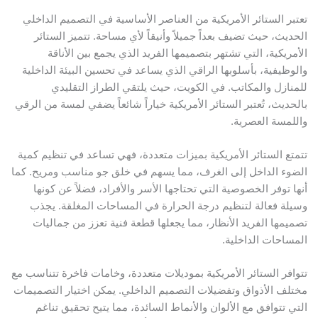
عتبر الستائر الأمريكية من العناصر الأساسية في التصميم الداخلي
لحديث، حيث تضيف بعداً جميلاً وأنيقاً لأي مساحة. تتميز الستائر
لأمريكية، التي تشتهر بتصميمها الفريد الذي يجمع بين الأناقة
الوظيفية، بأسلوبها الراقي الذي يساعد في تحسين البيئة الداخلية
لمنازل والمكاتب. في الكويت، حيث يلتقي الطراز التقليدي
الحديث، تُعتبر الستائر الأمريكية خياراً شائعاً يضفي لمسة من الرقي
اللمسة العصرية.
تمتع الستائر الأمريكية بميزات متعددة، فهي تساعد في تنظيم كمية
لضوء الداخل إلى الغرف، مما يسهم في خلق جو مناسب ومريح. كما
نها توفر الخصوصية التي تحتاجها الأسر والأفراد، فضلاً عن كونها
سيلة فعالة لتنظيم درجة الحرارة في المساحات المغلقة. يجذب
صميمها الفريد الأنظار، مما يجعلها قطعة فنية تعزز من جماليات
لمساحات الداخلية.
توافر الستائر الأمريكية بموديلات متعددة، وخامات فاخرة تتناسب مع
ختلف الأذواق وتفضيلات التصميم الداخلي. يمكن اختيار التصميمات
لتي تتوافق مع الألوان والأنماط السائدة، مما يتيح تحقيق تناغم