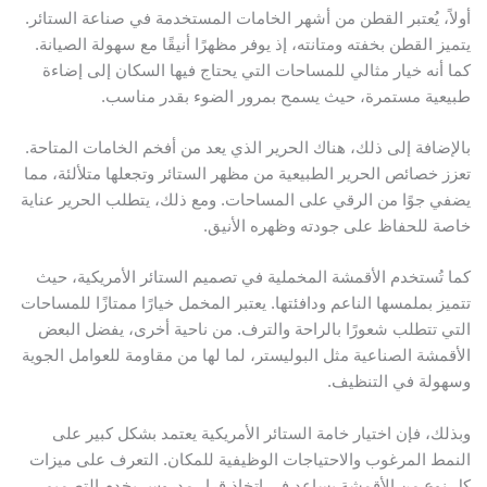
ولاً، يُعتبر القطن من أشهر الخامات المستخدمة في صناعة الستائر.
تميز القطن بخفته ومتانته، إذ يوفر مظهرًا أنيقًا مع سهولة الصيانة.
ما أنه خيار مثالي للمساحات التي يحتاج فيها السكان إلى إضاءة
بيعية مستمرة، حيث يسمح بمرور الضوء بقدر مناسب.
الإضافة إلى ذلك، هناك الحرير الذي يعد من أفخم الخامات المتاحة.
عزز خصائص الحرير الطبيعية من مظهر الستائر وتجعلها متلألئة، مما
ضفي جوًا من الرقي على المساحات. ومع ذلك، يتطلب الحرير عناية
اصة للحفاظ على جودته وظهره الأنيق.
ما تُستخدم الأقمشة المخملية في تصميم الستائر الأمريكية، حيث
تميز بملمسها الناعم ودافئتها. يعتبر المخمل خيارًا ممتازًا للمساحات
لتي تتطلب شعورًا بالراحة والترف. من ناحية أخرى، يفضل البعض
لأقمشة الصناعية مثل البوليستر، لما لها من مقاومة للعوامل الجوية
سهولة في التنظيف.
بذلك، فإن اختيار خامة الستائر الأمريكية يعتمد بشكل كبير على
لنمط المرغوب والاحتياجات الوظيفية للمكان. التعرف على ميزات
ل نوع من الأقمشة يساعد في اتخاذ قرار مدروس يخدم التصميم