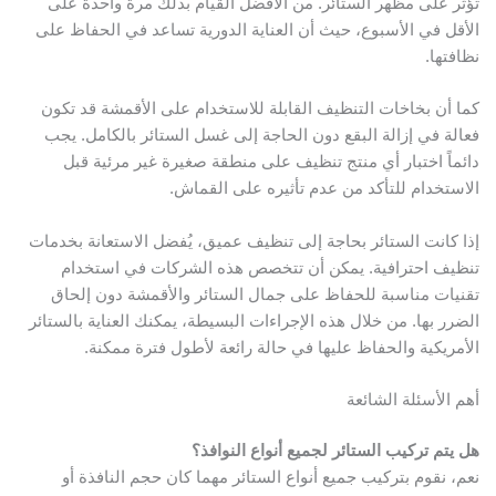
ؤثر على مظهر الستائر. من الأفضل القيام بذلك مرة واحدة على
لأقل في الأسبوع، حيث أن العناية الدورية تساعد في الحفاظ على
ظافتها.
ما أن بخاخات التنظيف القابلة للاستخدام على الأقمشة قد تكون
عالة في إزالة البقع دون الحاجة إلى غسل الستائر بالكامل. يجب
ائماً اختبار أي منتج تنظيف على منطقة صغيرة غير مرئية قبل
لاستخدام للتأكد من عدم تأثيره على القماش.
ذا كانت الستائر بحاجة إلى تنظيف عميق، يُفضل الاستعانة بخدمات
نظيف احترافية. يمكن أن تتخصص هذه الشركات في استخدام
قنيات مناسبة للحفاظ على جمال الستائر والأقمشة دون إلحاق
لضرر بها. من خلال هذه الإجراءات البسيطة، يمكنك العناية بالستائر
لأمريكية والحفاظ عليها في حالة رائعة لأطول فترة ممكنة.
هم الأسئلة الشائعة
ل يتم تركيب الستائر لجميع أنواع النوافذ؟
عم، نقوم بتركيب جميع أنواع الستائر مهما كان حجم النافذة أو