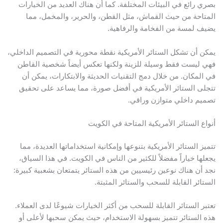
صري رائع في البيئات المختلفة. كما أن هناك العديد من الخيارات
لمتاحة من حيث القماش، مثل القطن، والحرير، والمخمل، مما
ضيف لمسة من الفخامة والرفاهية.
مكن أن تشكل الستائر الأمريكية نقطة محورية في التصميم الداخلي،
هي ليست فقط وسيلة للزينة ولكنها تعكس أيضاً شخصية القاطن
ي المكان. من خلال دمج التقنيات الحديثة والابتكارات، يمكن أن
تجلى الستائر الأمريكية في أفضل صورة، مما يساعد على تحقيق
صميم داخلي متوازن وراقي.
نواع الستائر الأمريكية المتاحة في الكويت
تميز الستائر الأمريكية بتنوعها وإمكانية استخداماتها العديدة، مما
جعلها خياراً مفضلاً للكثير من الناس في الكويت. في هذا السياق،
جد أن هناك نوعين رئيسيين من هذه الستائر يتمتعان بشعبية كبيرة:
لستائر القابلة للسحب والستائر المثبتة.
عتبر الستائر القابلة للسحب من أكثر الخيارات شيوعًا لدى العملاء.
ذه الستائر تتميز بسهولة الاستخدام، حيث يمكن سحبها لأعلى أو