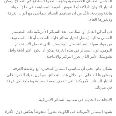
لمخمل، لضمان الخصوصية وحجب الضوء الساطع في الصباح. يمكن
ختيار الألوان الداكنة أو النقوش القوية للمساهمة في خلق أجواء
ادئة ومريحة. تأكّد من أن تصاميم الستائر تتماشى مع ألوان الغرفة
ديكورها العام.
ي أماكن العمل أو المكاتب، تعد الستائر الأمريكية ذات التصميم
لعملي مثالية. يُفضل اختيار ستائر قابلة للسحب أو تلك المصنوعة
ن مواد سهلة الصيانة، مثل البوليستر، التي تتحمل الاستخدام
ليومي. لون الستائر في هذه الغرفة يمكن أن يكون أكثر أناقة وأقل
شويشًا، الأمر الذي يعزز التركيز والإنتاجية.
شكل عام، يجب أن تتناسب الستائر المختارة مع وظيفة الغرفة
مظهرها الداخلي. من خلال هذه النصائح، سيكون لديك القدرة على
ختيار الستائر الأمريكية التي تضيف لمسة جمالية وعملية لكل غرفة
ي منزلك.
لاتجاهات الحديثة في تصميم الستائر الأمريكية
شهد الستائر الأمريكية في الكويت تطوراً ملحوظاً يعكس ذوق الأفراد