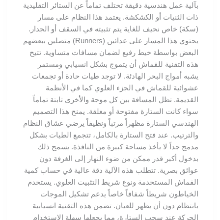
بآلية عمل هندسية دقيقة تختلف تماماً عن الستائر التقليدية
ذات الثنيات أو الكشكشة. يعتمد هذا النظام على مسار
(سكة) خاص نحيف للغاية يتم تثبيته في السقف أو الجدار.
يحتوي هذا المسار على عدائين (Runners) متصلين ببعضهم
البعض بواسطة خيط رفيع لضمان مسافات متساوية. تتيح
هذه التقنية للقماش أن يتموج بشكل انسيابي ومستمر
يشبه أمواج البحر الهادئة. لا توجد طيات حادة أو تجمعات
عشوائية للقماش في الجزء العلوي كما في الأنظمة
القديمة. تظل المسافة بين كل موجة والأخرى ثابتة تماماً
سواء كانت الستارة مفتوحة أو مغلقة. يمنح هذا التصميم
الهندسي الستارة مظهراً مرتباً ونظيفاً يرضي عشاق النظام
والترتيب. عند فتح الستارة بالكامل، تتجمع الطيات بشكل
مدمج جداً لا يأخذ مساحة كبيرة من النافذة. يسمح ذلك
بدخول أكبر قدر ممكن من ضوء النهار إلى الغرفة دون
عوائق بصرية. تتطلب هذه الآلية دقة عالية في حساب كمية
القماش المستخدمة ونوع شريط التثبيت العلوي. يستخدم
الخياطون شريطاً شفافاً خاصاً يدعم تشكيل الموجات
بانتظام دون أن يظهر للعيان. تضمن هذه التقنية انسيابية
الحركة عند سحب الستارة، مما يجعلها سهلة الاستخدام