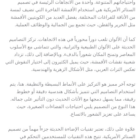
احتياجاتهم المتنوعة. واحدة من الاتجاهات الرئيسة في تصميم
لستائر الأمريكية هي استخدام الأقمشة الفاخرة التي تضيف لمسة
ن الأناقة للفراغات المختلفة. يفضل العديد من الكويتيين الأقمشة
ثل الحرير والقطن، حيث تجمع بين الجمالية والوظائف العملية.
ما أن الألوان تلعب دوراً محورياً في هذه الاتجاهات. تركز التصاميم
لحديثة على الألوان الطبيعية والترابية، والتي تتماشى مع الأسلوب
لمعاصر وتمنح المكان شعوراً بالدفء. وبالإضافة إلى ذلك، تزداد
عبية نقشات الأقمشة، حيث يميل الكثيرون إلى اختيار النقوش التي
عكس التراث العربي، مثل الأشكال الزهرية والهندسية.
وجه آخر مميز هو التركيز على الأنماط البسيطة والنظيفة. هنا، يتم
ستخدام التصاميم التي تتميز بأشكال هندسية دقيقة أو خطوط
قيقة، مما يسهل دمجها مع الأثاث الحديث دون التأثير على جماله.
ذا النوع من التصميم يلبي احتياجات الفضاءات الصغيرة، حيث
ساعد على تعزيز الشعور بالاتساع.
لاوة على ذلك، تعتبر تقنيات الإضاءة الحديثة جزءاً مهماً من تصميم
لستائر الأمريكية. تتيح هذه التقنيات للمستخدمين التحكم في