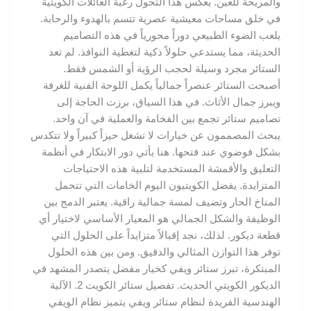
والمريحة للعين. يعكس هذا التحول رغبة العائلات الكويتية
في خلق مساحات معيشية عصرية تتسم بالهدوء والرحابة.
يلعب الضوء الطبيعي دوراً محورياً في هذه التصاميم
الحديثة، مما يستدعي حلولاً ذكية لتغطية النوافذ. لم تعد
الستائر مجرد وسيلة لحجب الرؤية أو الشمس فقط.
أصبحت الستائر عنصراً جمالياً يكمل اللوحة الفنية للغرفة
ويبرز جمال الأثاث. في هذا السياق، برزت الحاجة إلى
تصاميم ستائر تجمع بين الفخامة والعملية في آن واحد.
يبحث المصممون عن خيارات لا تشغل حيزاً كبيراً ولا تتكدس
بشكل فوضوي عند فتحها. هنا يأتي دور الابتكار في أنظمة
التعليق والأقمشة المستخدمة لتلبية هذه الاحتياجات
المتزايدة. يفضل الكويتيون اليوم الخامات التي تتحمل
المناخ الحار وتضيف لمسة جمالية راقية. يعتبر الدمج بين
الوظيفة والشكل الجمالي هو المعيار الأساسي لاختيار أي
قطعة ديكور. لذلك، نجد إقبالاً متزايداً على الحلول التي
توفر هذا التوازن المثالي والدقيق. ومن بين هذه الحلول
المبتكرة، تبرز ستائر ويفي كخيار مفضل يتصدر المشهد في
الديكور الكويتي الحديث. تفصيل ستائر الكويت 2. الآلية
الهندسية الفريدة لنظام ستائر ويفي يتميز نظام الويفي