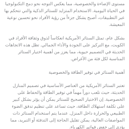
ستوى الإضاءة والخصوصية، مما يعكس التوجه نحو دمج التكنولوجيا
ي الحياة اليومية. الاستخدام المتزايد للستائر الذكية والتي تتحكم بها
بر التطبيقات، أصبح يشكل جزءاً من رؤية الأفراد نحو تحسين نوعية
لمعيشة.
شكل عام، تمثل الستائر الأمريكية انعكاساً لذوق وثقافة الأفراد في
لكويت، مع التركيز على الجودة والأداء الجمالي. تظل هذه الاتجاهات
لحديثة في التصميم حيوية، مما يعزز من أهمية اختيار الستائر
لمناسبة لكل فئة من الأغراض.
همية الستائر في توفير الطاقة والخصوصية
عتبر الستائر الأمريكية من العناصر الأساسية في تصميم المنازل
لحديثة، حيث تلعب دوراً مهماً في توفير الطاقة والحفاظ على
لخصوصية. إن الاختيار الصحيح للستائر يمكن أن يؤثر بشكل كبير
لى تكلفة استهلاك الطاقة، حيث تساعد على تنظيم تدفق الضوء
لطبيعي والحرارة داخل المنزل. عندما يتم استخدام الستائر ذات
لمواصفات العالية، يمكن تقليل الحاجة إلى التدفئة أو التبريد، مما
ؤدي إلى خفض فواتير الكهرباء.