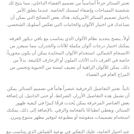
عتبر الستائر جزءاً أساسياً من تصميم الفضاء الداخلي، مما يتيح لك
خصنة المساحات وإضفاء لمستك الخاصة. عندما يتعلق الأمر
اختيار تصميم الستائر الأمريكية، هناك بعض النصائح التي يمكن أن
ساعدك في اختيار الألوان والخامات التي تعكس أسلوبك الشخصي.
ولاً، ينصح بتحديد نظام الألوان الذي يتناسب مع باقي ديكور الغرفة.
مكنك اختيار درجات ألوان مكملة للأثاث والجدران، مما سيعزز من
لانسجام الجمالي. استخدام الألوان المحايدة يمكن أن يكون محورياً،
اصة في الغرف ذات الأثاث الملون أو الزخارف الكثيفة. بدلاً من
لك، يمكن للألوان الزاهية أن تضيف لمسة من الحيوية وتحسن من
لمزاج العام في الفضاء.
انياً، تعتبر التفاصيل الزخرفية عنصراً هاماً في تصميم الستائر. يمكن
ن تشمل هذه التفاصيل الأزرار، الشرائط، أو حتى الدانتيل. إن إضافة
عض العناصر المزخرفة يمكن يُحدث فرقًا كبيرًا في كيفية ظهور
لستائر، ويعطي انطباعًا بالفخامة والرقي. بالإضافة إلى ذلك، يمكنك
ستخدام تصميمات منقوشة أو مطبوعة لتوفير مظهر متنوع ومرن.
ند اختيار الخامة، عليك التفكير في نوعية القماش الذي يتناسب مع