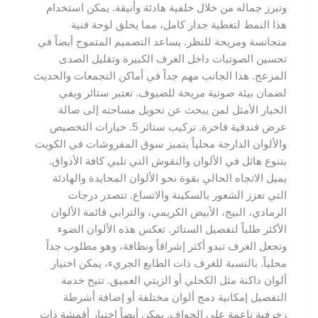
وتبرز جماله من خلال خلفية هادئة وأنيقة. يمكن استخدام
هذا النمط لتغطية جدار كامل، مما يخلق لوحة فنية
متجانسة ومريحة للنظر. يساعد التصميم المتموج أيضاً في
تحسين الصوتيات داخل الغرف الكبيرة وتقليل الصدى
المزعج. هذا الجانب مهم جداً في أماكن التجمعات والحديث
لضمان بيئة صوتية مريحة للضيوف. تعتبر ستائر ويفي
الخيار الأمثل لمن يبحث عن تحويل مساحته إلى صالة
عرض فندقية فاخرة. تركيب ستائر 5. خيارات التخصيص
والألوان الدارجة محلياً يتميز سوق المفروشات في الكويت
بتنوع هائل في الألوان والنقوش التي تلبي كافة الأذواق.
يميل الاتجاه الحالي بقوة نحو الألوان المحايدة والهادئة
التي تعزز الشعور بالسكينة والاتساع. تتصدر درجات
الرمادي، البيج، الأبيض الكريمي، والترابي قائمة الألوان
الأكثر طلباً لتفصيل الستائر. تعكس هذه الألوان الضوء
وتجعل الغرف تبدو أكثر إشراقاً ونظافة، وهو مطلوب جداً
محلياً. بالنسبة للغرف ذات الطابع الجريء، يمكن اختيار
ألوان داكنة مثل الكحلي أو الزيتي العميق. تتيح خدمة
التفصيل إمكانية دمج ألوان مختلفة أو إضافة أشرطة
زخرفية ناعمة على الحواف. يمكن أيضاً اختيار أقمشة ذات