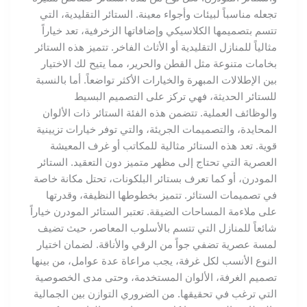
تجعله مناسباً لبيئات وأجواء معينة. الستائر التقليدية، التي
تتسم بتصميمها الكلاسيكي وإضافاتها الزخرفية، تعد خياراً
مثالياً للمنازل التقليدية أو الأثاث الفاخر. تتميز هذه الستائر
بخامات متنوعة مثل القطن والحرير، مما يتيح لك الاختيار
بين الإطلالات المبهرة والخيارات الأكثر تواضعاً. أما بالنسبة
للستائر الحديثة، فهي تركز على التصميم البسيط
والوظائف العملية. تتضمن هذه الفئة الستائر ذات الألوان
المحايدة، والتصميمات الجريئة، والتي توفر خيارات تزيينية
قوية. تعد هذه الستائر مثالية للمكاتب أو غرف المعيشة
العصرية التي تحتاج إلى مظهر متميز دون التعقيد. الستائر
المودرن، أو كما تعرف بستائر البلكونات، تحتل مكانة خاصة
في تصميمات الستائر. تتميز بخطوطها النظيفة، وقدرتها
على ملاءمة المساحات الضيقة. تعتبر الستائر المودرن خياراً
شائعاً للمنازل التي تتسم بالأسلوب المعاصر، حيث تضيف
لمسة عصرية تضفي جواً من الرقي والأناقة. لضمان اختيار
النوع الأنسب لكل غرفة، يجب مراعاة عدة عوامل، من بينها
تصميم الغرفة، الألوان المستخدمة، وحتى مدى الخصوصية
التي ترغب في تحقيقها. من الضروري التوازن بين الجمالية