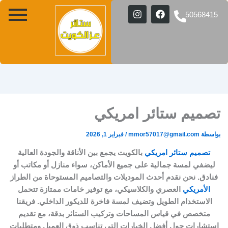
ستائر
ستائر
ستائر
ستائر
تصميم
تفصيل
I
F
50568415
دبل
ويفي
ويفي
ستائر
ستائر
امريكي
n
a
مكتب
مودرن
الكويت
الكويت
s
c
أضف
t
e
لمسة
a
b
من
g
o
o
الفخامة
r
a
k
والانسيابية
m
صميم ستائر امريكي
واسطة
mmor57017@gmail.com
/
فبراير 1, 2026
تصميم ستائر امريكي
بالكويت يجمع بين الأناقة والجودة العالية
ليضفي لمسة جمالية على جميع الأماكن، سواء منازل أو مكاتب أو
فنادق. نحن نقدم أحدث الموديلات والتصاميم المستوحاة من الطراز
الأمريكي
العصري والكلاسيكي، مع توفير خامات ممتازة تتحمل
الاستخدام الطويل وتضيف لمسة فاخرة للديكور الداخلي. فريقنا
متخصص في قياس المساحات وتركيب الستائر بدقة، مع تقديم
ستشارات حول أفضل الخيارات التي تناسب ذوق العميل ومتطلبات