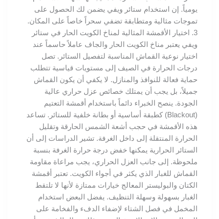
يومياً. إن استخدام ستائر ويفي يضمن لك الحصول على
تموجات مثالية ومتطابقة تضفي سحراً خاصاً على المكان.
3. اختيار الأقمشة المثالية لمناخ الكويت الحار في ستائر
ويفي يعتبر مناخ الكويت الحار والجاف عاملاً حاسماً عند
اختيار نوعية القماش المناسبة لتفصيل الستائر. تصل
درجات الحرارة في الصيف إلى مستويات قياسية تتطلب
حماية فعالة للنوافذ والمنازل. لا يكفي أن يكون القماش
جميلاً، بل يجب أن يمتلك خصائص عزل حراري عالية
الجودة. ينصح الخبراء دائماً باستخدام أقمشة التعتيم
(Blackout) كطبقة أساسية أو بطانة خلفية للستائر. تساعد
هذه الأقمشة في حجب أشعة الشمس الحارقة وتقليل
الحرارة المنتقلة إلى داخل الغرفة. تشير الدراسات إلى أن
الستائر الحرارية يمكنها خفض درجة حرارة الغرفة بنسبة
ملحوظة. إلى جانب العزل الحراري، يجب مراعاة مقاومة
القماش للغبار الذي يكثر في أجواء الكويت. تعتبر أقمشة
الكتان والبوليستر المعالج خيارات ممتازة لأنها لا تلتقط
الغبار بسهولة وسهلة التنظيف. يفضل البعض استخدام
المخمل في فصل الشتاء لإضفاء الدفء والفخامة على