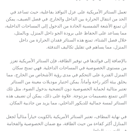
عمل الستائر الأمريكية على عزل النوافذ بفاعلية، حيث تساعد في
لحد من انتقال الحرارة بين الداخل والخارج. في فصل الصيف، يمكن
ن تمنع الأشعة الشمسية الحادة من الدخول إلى المساحات الداخلية،
ما يساعد على الحفاظ على برودة الجو داخل المنزل. وبالمثل،
لال فصل الشتاء، تمنع هذه الستائر فقدان الحرارة من داخل
لمنزل، مما يساهم في تقليل تكاليف التدفئة.
الإضافة إلى فوائدها في توفير الطاقة، فإن الستائر الأمريكية تعزز
ن مستوى الخصوصية في المساحات الداخلية. فهي تمنح سكان
لمنزل القدرة على التحكم في مدى رؤية الأشخاص من الخارج، مما
خلق بيئة أكثر راحة وأماناً. يمكن اختيار موديلات معينة من الستائر
عتبر مثالية لحماية الخصوصية دون التضحية بدخول الضوء، مثل تلك
لتي تتمتع بتصميمات مزدوجة. علاوة على ذلك، يمكن أن تضيف هذه
لستائر لمسة جمالية للديكور الداخلي، مما يزيد من جاذبية المكان.
ي نهاية المطاف، تعتبر الستائر الأمريكية بالكويت خياراً مثالياً لجعل
لمنازل أكثر كفاءة من حيث الطاقة، مع ضمان الخصوصية والفخامة
ي التصميم الداخلي.