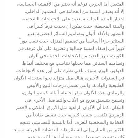
المتغير. أما الحرير، فرغم أنه يعتبر من الأقمشة الحساسة،
إلا أنه يضفي لمسة من الفخامة في التصميم الداخلي.
اختيار المادة المناسبة يعتمد على الاحتياجات الشخصية
والبيئة المحيطة، حيث يمكن أن يحدث فرقاً كبيراً في
المظهر والأداء. ألوان وتصاميم الستائر العصرية تعتبر
الستائر جزءاً أساسياً من تصميم المنزل، حيث تلعب دوراً
كبيراً في إضفاء لمسة جمالية وعصرية على كل غرفة. في
الكويت، تبرز العديد من الاتجاهات الحديثة في ألوان
وتصاميم الستائر، مما يجعلها تتناسب مع مختلف أنماط
الديكور. اليوم، سوف نلقي نظرة على أبرز هذه الاتجاهات.
في السنوات الأخيرة، هناك ميل متزايد نحو استخدام الألوان
الطبيعية والهادئة، والتي تشمل درجات البيج والأبيض
والرمادي. هذه الألوان توفر إحساساً بالسكينة والتوازن،
وتسمح بتنسيق مريح مع الأثاث والتفاصيل الأخرى في
المكان. كما أن الألوان الزاهية مثل الأزرق الملكي والأخضر
الزمردي تكتسب شعبية كبيرة، حيث تضيف طابعاً من
الفخامة والشخصية للغرف. أما بالنسبة للتصاميم، فتتجه
الكثير من المنازل إلى الستائر ذات النقشات الجريئة، سواء
كانت تتضمن تصميمات هندسية أو أزهاراً كبيرة. هذه