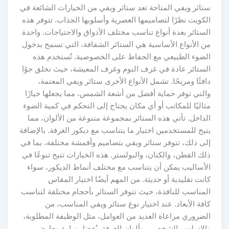
ستائر ويفي المتاحة تعد ستائر ويفي من الخيارات الشائعة في
الكويت نظرًا لتصاميمها العصرية وأسلوبها الجذاب. تتوفر هذه
الستائر بعدة أنواع تناسب مختلف الأذواق والاحتياجات. واحدة
من الأنواع الأساسية هي الستائر الشفافة، التي تسمح بدخول
الضوء الطبيعي مع الحفاظ على الخصوصية. تُستخدم هذه
الستائر عادة في غرف النوم وغرف المعيشة، حيث تخلق جوًا
دافئًا ومريحًا. تشمل الأنواع الأخرى ستائر ويفي المعتمة،
والتي توفر حماية أفضل من أشعة الشمس، مما يجعلها خيارًا
مثاليًا للمكاتب أو أي مكان يحتاج إلى التحكم في كمية الضوء
الداخل. تأتي هذه الستائر بمجموعة متنوعة من الألوان، مما
يتيح للمستخدمين اختيار ما يتناسب مع ديكور الغرفة. بالإضافة
إلى ذلك، تتوفر ستائر ويفي بتصاميم وأقمشة مختلفة، بما في
ذلك القطن، والكتان، والبولستر. هذه الخيارات تتيح تنوعًا في
الأساليب يمكن أن يتناسب مع مختلف أنماط الديكور، سواء
كانت تقليدية أو حديثة. من المهم أيضًا اختيار المقاس
المناسب للنافذة، حيث تتوفر الستائر بأحجام مختلفة لتناسب
كافة الأبعاد. عند اختيار نوع ستائر ويفي المناسب، من
الضروري مراعاة العديد من العوامل، مثل الوظيفة المطلوبة،
والاسلوب الشخصي، وألوان الغرفة. يُفضل زيارة معارض