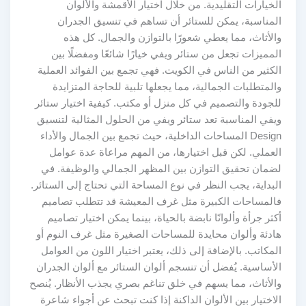
الخيارات التقليدية. من خلال اختيار الأقمشة والألوان
المناسبة، يمكن للستائر أن تساهم في تنسيق الجدران
والأثاث، مما يعطي شعورًا بالتوازن والجمال. كل هذه
المميزات تجعل من ستائر ويفي خيارًا شائعًا ومفضلًا بين
الكثير من الناس في الكويت. فهي تجمع بين الفوائد العملية
والمتطلبات الجمالية، مما يجعلها تلبية للحاجة المتزايدة
للجودة والتصميم في كل منزل أو مكتب. كيفية اختيار ستائر
ويفي المناسبة تعد ستائر ويفي من الحلول المثالية لتنسيق
Design المساحات الداخلية، حيث تجمع بين الجمال والأداء
العملي. لكن قبل اختيارها، من المهم مراعاة عدة عوامل
لضمان تحقيق التوازن بين المظهر الجمالي والوظيفة. في
البداية، يجب النظر في نوع المساحة التي تحتاج إلى الستائر.
فالمساحات الكبيرة مثل غرف المعيشة قد تتطلب تصاميم
أكثر جرأة وألوانًا نابضة بالحياة، بينما يمكن اختيار تصاميم
هادئة وألوان محايدة للمساحات الصغيرة مثل غرف النوم أو
المكاتب. بالإضافة إلى ذلك، يعتبر اختيار اللون من العوامل
الأساسية. يُفضل أن تنسجم ألوان الستائر مع ألوان الجدران
والأثاث، مما يسهم في خلق تناغم بصري يجذب الأنظار. يُنصح
الاختيار بين الألوان الداكنة إذا كنت تبحث عن أجواء شاعرة