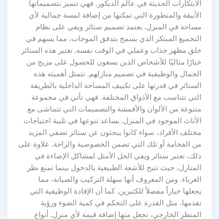
الابتكارات الحديثة في عالم الديكور. فهي تتميز بتصميماتها
الأنيقة والمتطورة التي تمكنها من إضافة لمسة جمالية لأي
مساحة في المنزل. يعتمد تصميم ستائر ويفي على نظام
التجميع المبتكر الذي يسمح بتدفق الموجات، مما يسهم في
خلق مظهر جذاب وعملي في الوقت نفسه. تعتبر هذه الستائر
خيارًا مثاليًا للأشخاص الذين يسعون للحصول على مزيج من
الجمال والوظيفية في تصميم منازلهم. تتمثل أهميته هذه
الستائر في قدرتها على تكييف المساحة الداخلية بالطريقة
التي تتناسب مع الأذواق المختلفة. فهي تأتي في مجموعة
متنوعة من الألوان والأقمشة والتصميمات التي تتماشى مع
الأثاث الموجود في المنزل. يساعد تنوعها في تلبية احتياجات
مختلف الأفراد، سواء كانوا يبحثون عن ستائر تضفي المزيد
من الفخامة أو تلك التي تضمن الخصوصية والراحة. علاوة على
ذلك، تعتبر ستائر ويفي الحل الأمثل لمشاكل الإضاءة في
المنازل، حيث تتيح للأشعة الطبيعية بالدخول بينما تمنع نظر
الغرباء. ومن المعروف أنها سهلة التركيب والصيانة، مما
يجعلها خياراً مفضلاً للكثيرين. كما أن الإفادة الوظيفية التي
تقدمها، مثل القدرة على التحكم في كمية الضوء ورؤية
المنظر الخارجي، تجعل منها إضافة قيمة لأي منزل. أنواع