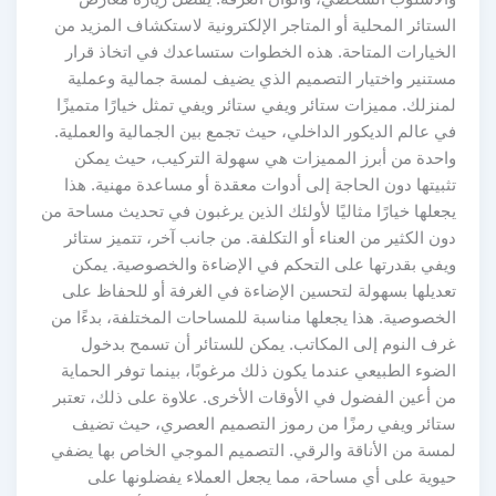
الستائر المحلية أو المتاجر الإلكترونية لاستكشاف المزيد من
الخيارات المتاحة. هذه الخطوات ستساعدك في اتخاذ قرار
مستنير واختيار التصميم الذي يضيف لمسة جمالية وعملية
لمنزلك. مميزات ستائر ويفي ستائر ويفي تمثل خيارًا متميزًا
في عالم الديكور الداخلي، حيث تجمع بين الجمالية والعملية.
واحدة من أبرز المميزات هي سهولة التركيب، حيث يمكن
تثبيتها دون الحاجة إلى أدوات معقدة أو مساعدة مهنية. هذا
يجعلها خيارًا مثاليًا لأولئك الذين يرغبون في تحديث مساحة من
دون الكثير من العناء أو التكلفة. من جانب آخر، تتميز ستائر
ويفي بقدرتها على التحكم في الإضاءة والخصوصية. يمكن
تعديلها بسهولة لتحسين الإضاءة في الغرفة أو للحفاظ على
الخصوصية. هذا يجعلها مناسبة للمساحات المختلفة، بدءًا من
غرف النوم إلى المكاتب. يمكن للستائر أن تسمح بدخول
الضوء الطبيعي عندما يكون ذلك مرغوبًا، بينما توفر الحماية
من أعين الفضول في الأوقات الأخرى. علاوة على ذلك، تعتبر
ستائر ويفي رمزًا من رموز التصميم العصري، حيث تضيف
لمسة من الأناقة والرقي. التصميم الموجي الخاص بها يضفي
حيوية على أي مساحة، مما يجعل العملاء يفضلونها على