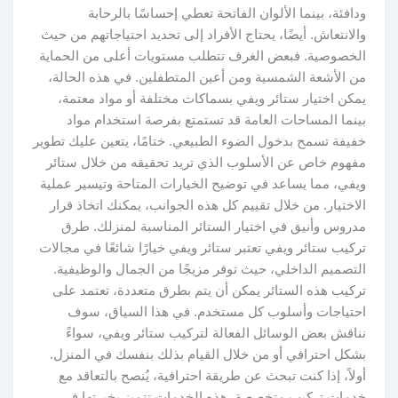
ودافئة، بينما الألوان الفاتحة تعطي إحساسًا بالرحابة
والانتعاش. أيضًا، يحتاج الأفراد إلى تحديد احتياجاتهم من حيث
الخصوصية. فبعض الغرف تتطلب مستويات أعلى من الحماية
من الأشعة الشمسية ومن أعين المتطفلين. في هذه الحالة،
يمكن اختيار ستائر ويفي بسماكات مختلفة أو مواد معتمة،
بينما المساحات العامة قد تستمتع بفرصة استخدام مواد
خفيفة تسمح بدخول الضوء الطبيعي. ختامًا، يتعين عليك تطوير
مفهوم خاص عن الأسلوب الذي تريد تحقيقه من خلال ستائر
ويفي، مما يساعد في توضيح الخيارات المتاحة وتيسير عملية
الاختيار. من خلال تقييم كل هذه الجوانب، يمكنك اتخاذ قرار
مدروس وأنيق في اختيار الستائر المناسبة لمنزلك. طرق
تركيب ستائر ويفي تعتبر ستائر ويفي خيارًا شائعًا في مجالات
التصميم الداخلي، حيث توفر مزيجًا من الجمال والوظيفية.
تركيب هذه الستائر يمكن أن يتم بطرق متعددة، تعتمد على
احتياجات وأسلوب كل مستخدم. في هذا السياق، سوف
نناقش بعض الوسائل الفعالة لتركيب ستائر ويفي، سواءً
بشكل احترافي أو من خلال القيام بذلك بنفسك في المنزل.
أولاً، إذا كنت تبحث عن طريقة احترافية، يُنصح بالتعاقد مع
خدمات تركيب متخصصة. هذه الخدمات تتميز بخبرتها في