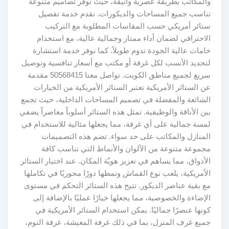
والمكاتب بطريقة عصرية وأنيقة، حيث نوفر تصاميم متنوعة
تناسب جميع المساحات والديكورات. نقدم خدمة تفصيل
ستائر أمريكي حسب المقاسات المطلوبة مع التركيب
الاحترافي لضمان أداء ممتاز وجمالية عالية، مع استخدام
خامات عالية الجودة تدوم طويلاً. كما نوفر خدمة استشارة
لتحديد الأنسب لكل غرفة أو مكتب مع أسعار تنافسية وتوصيل
سريع لجميع مناطق الكويت. تواصل معنا 50568415 مقدمة
عن الستائر الأمريكية تعتبر الستائر الأمريكية من الخيارات
الشائعة والمفضلة في تصميم المساحات الداخلية، حيث تجمع
بين الأناقة والوظيفية. تمثل هذه الستائر أسلوباً معاصراً يضفي
لمسة جمالية على أي غرفة، مما يجعلها مثالية للاستخدام في
المنازل والمكاتب على حد سواء. تضم هذه التصميمات
مجموعة متنوعة من الألوان والأنماط التي تناسب كافة
الأذواق، مما يساهم في تعزيز هويّة المكان. عند اختيار الستائر
الأمريكية، يلعب نوع القماش ونمطها دورًا محوريًا في تكاملها
مع بقية عناصر الديكور. تتيح هذه الستائر التحكم في مستوى
الإضاءة والخصوصية، مما يجعلها خيارًا عمليًا بالإضافة إلى
كونها عنصرًا جماليًا. يمكن استخدام الستائر الأمريكية في
جميع غرف المنزل، بما في ذلك غرفة المعيشة، غرفة النوم،