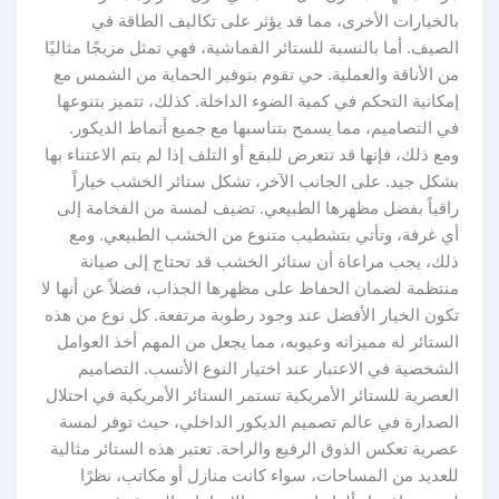
بالخيارات الأخرى، مما قد يؤثر على تكاليف الطاقة في
الصيف. أما بالنسبة للستائر القماشية، فهي تمثل مزيجًا مثاليًا
من الأناقة والعملية. حي تقوم بتوفير الحماية من الشمس مع
إمكانية التحكم في كمية الضوء الداخلة. كذلك، تتميز بتنوعها
في التصاميم، مما يسمح بتناسبها مع جميع أنماط الديكور.
ومع ذلك، فإنها قد تتعرض للبقع أو التلف إذا لم يتم الاعتناء بها
بشكل جيد. على الجانب الآخر، تشكل ستائر الخشب خياراً
راقياً بفضل مظهرها الطبيعي. تضيف لمسة من الفخامة إلى
أي غرفة، وتأتي بتشطيب متنوع من الخشب الطبيعي. ومع
ذلك، يجب مراعاة أن ستائر الخشب قد تحتاج إلى صيانة
منتظمة لضمان الحفاظ على مظهرها الجذاب، فضلاً عن أنها لا
تكون الخيار الأفضل عند وجود رطوبة مرتفعة. كل نوع من هذه
الستائر له مميزاته وعيوبه، مما يجعل من المهم أخذ العوامل
الشخصية في الاعتبار عند اختيار النوع الأنسب. التصاميم
العصرية للستائر الأمريكية تستمر الستائر الأمريكية في احتلال
الصدارة في عالم تصميم الديكور الداخلي، حيث توفر لمسة
عصرية تعكس الذوق الرفيع والراحة. تعتبر هذه الستائر مثالية
للعديد من المساحات، سواء كانت منازل أو مكاتب، نظرًا