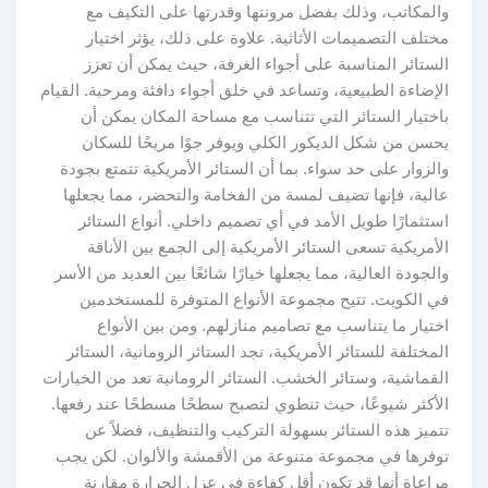
والمكاتب، وذلك بفضل مرونتها وقدرتها على التكيف مع
مختلف التصميمات الأثاثية. علاوة على ذلك، يؤثر اختيار
الستائر المناسبة على أجواء الغرفة، حيث يمكن أن تعزز
الإضاءة الطبيعية، وتساعد في خلق أجواء دافئة ومرحبة. القيام
باختيار الستائر التي تتناسب مع مساحة المكان يمكن أن
يحسن من شكل الديكور الكلي ويوفر جوًا مريحًا للسكان
والزوار على حد سواء. بما أن الستائر الأمريكية تتمتع بجودة
عالية، فإنها تضيف لمسة من الفخامة والتحضر، مما يجعلها
استثمارًا طويل الأمد في أي تصميم داخلي. أنواع الستائر
الأمريكية تسعى الستائر الأمريكية إلى الجمع بين الأناقة
والجودة العالية، مما يجعلها خيارًا شائعًا بين العديد من الأسر
في الكويت. تتيح مجموعة الأنواع المتوفرة للمستخدمين
اختيار ما يتناسب مع تصاميم منازلهم. ومن بين الأنواع
المختلفة للستائر الأمريكية، نجد الستائر الرومانية، الستائر
القماشية، وستائر الخشب. الستائر الرومانية تعد من الخيارات
الأكثر شيوعًا، حيث تنطوي لتصبح سطحًا مسطحًا عند رفعها.
تتميز هذه الستائر بسهولة التركيب والتنظيف، فضلاً عن
توفرها في مجموعة متنوعة من الأقمشة والألوان. لكن يجب
مراعاة أنها قد تكون أقل كفاءة في عزل الحرارة مقارنة