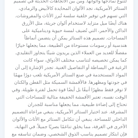
لتنوع نماذجها وألوانها. ومن بين الاتجاهات الحديثة في تصميم
الستائر الأمريكية، نجد الألوان المحايدة كالأبيض والرمادي،
التي تسهم في توفير خلفية سلسة تُبرز الأثاث والمفروشات.
هناك أيضًا ميل متزايد لاستخدام ألوان جريئة، مثل الأزرق
الداكن والأحمر، التي تُضيف لمسة حيوية وديناميكية على
المساحات. تصميم هذه الستائر يمكن أن يتضمن أنماطاً
هندسية أو رسومات مستوحاة من الطبيعة، مما يجعلها خيارًا
مفضلًا للعديد من العملاء الذين يريدون شيئًا يتجاوز التقليدي.
كما يمكن تخصيصه لتناسب مختلف الأذواق، سواء كانت
الرغبة في البساطة أو التفاصيل الغنية. تجدر الإشارة إلى أن
المواد المستخدمة في صنع الستائر الأمريكية تلعب دورًا مهمًا
في جودتها ومظهرها. فالأقمشة السميكة مثل القطن والكتان
لا توفر فقط مظهرًا أنيقًا بل أيضًا قوة تحمل لفترة طويلة. وفي
الوقت نفسه، تعتبر الأقمشة الخفيفة مثالية للمساحات التي
تحتاج إلى إضاءة طبيعية، مما يجعلها مناسبة للجدران
المشرقة. عند اختيار الستائر الأمريكية، ينبغي مراعاة التصميم
الداخلي للمساحة. ينبغي أن تتكامل الستائر مع الأثاث والألوان
الأخرى في الغرفة، مما يخلق تناغمًا بصريًا جميلاً. في النهاية،
فإن ابتكار تصميم يناسب الذوق الشخصي، وضمان تناسقه مع