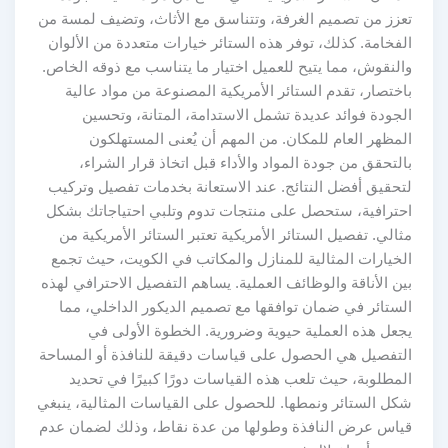
تعزز من تصميم الغرفة، وتتناسق مع الأثاث، وتضيف لمسة من
الفخامة. كذلك، توفر هذه الستائر خيارات متعددة من الألوان
والنقوش، مما يتيح للعميل اختيار ما يتناسب مع ذوقه الخاص.
باختصار، تقدم الستائر الأمريكية المصنوعة من مواد عالية
الجودة فوائد عديدة تشمل الاستدامة، المتانة، وتحسين
المظهر العام للمكان. من المهم أن يُعنى المستهلكون
بالتحقق من جودة المواد والأداء قبل اتخاذ قرار الشراء،
لتحقيق أفضل النتائج. عند الاستعانة بخدمات تفصيل وتركيب
احترافية، ستحصل على منتجات تدوم وتلبي احتياجاتك بشكل
مثالي. تفصيل الستائر الأمريكية تعتبر الستائر الأمريكية من
الخيارات المثالية للمنازل والمكاتب في الكويت، حيث تجمع
بين الأناقة والوظائف العملية. يساهم التفصيل الاحترافي لهذه
الستائر في ضمان توافقها مع تصميم الديكور الداخلي، مما
يجعل هذه العملية حيوية وضرورية. الخطوة الأولى في
التفصيل هي الحصول على قياسات دقيقة للنافذة أو المساحة
المطلوبة، حيث تلعب هذه القياسات دورًا كبيرًا في تحديد
شكل الستائر ونمطها. للحصول على القياسات المثالية، ينبغي
قياس عرض النافذة وطولها من عدة نقاط، وذلك لضمان عدم