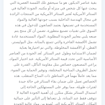
بقية عناصر الديكور، هو ما سيحقق تلك اللمسة العصرية التي
يبحث عنها كل شخص في منزله أو مكتبه. الجودة العالية في
الستائر الأمريكية تُعتبر الستائر الأمريكية من المنتجات الرائدة
في مجال الهندسة الداخلية بسبب جودتها العالية والمواد
المستخدمة في تصنيعها. يعتمد الصانعون للدخول في هذه
السوق على تقنيات تصنيع متطورة، تضمن أن كل منتج يتم
صنعه يلبي معايير الجودة المطلوبة. المواد المستخدمة عادة
تشمل الأقمشة الفاخرة والتي تتمتع بالمتانة، مثل البوليستر،
القطن، أو الأقمشة المخلوطة، والتي تم اختيارها بعناية
لضمان الاستدامة وطول عمر الستائر. تُعد الجودة من العناصر
الأساسية التي تحدد قيمة الستائر الأمريكية. عند اختيار المواد،
يراعي المصنعون خصائص مثل مقاومة التآكل، القدرة على
تحمل الظروف المناخية المختلفة، وتوفير الحماية من الضوء،
مما يعد عاملاً مهماً في المناطق ذات المناخ المتقلب. هذه
الخصائص تعمل على ضمان بقاء الستائر في حالة جيدة
لفترات طويلة، مما يوفر على المستهلكين الحاجة إلى
استبدال الستائر بشكل متكرر. إن أهمية الجودة العالية لا
تتوقف فقط عند المتانة، بل تتعداها إلى التأثير على جمالية
المكان. الستائر الأمريكية التي تُصنع من مواد عالية الجودة