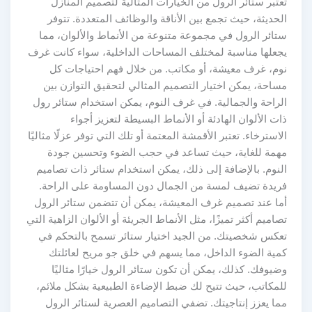
تعتبر ستائر الرول من الخيارات المثالية لتصميم المنازل
الحديثة، حيث تجمع بين الأناقة والوظائف المتعددة. تتوفر
ستائر الرول في مجموعة متنوعة من الأنماط والألوان، مما
يجعلها مناسبة لمختلف المساحات الداخلية، سواء كانت غرف
نوم، غرف معيشة، أو مكاتب. من خلال فهم احتياجات كل
مساحة، يمكن اختيار التصميم المثالي لتحقيق التوازن بين
الراحة والجمالية. في غرف النوم، يمكن استخدام ستائر رول
ذات الألوان الهادئة أو الأنماط البسيطة لتعزيز أجواء
الاسترخاء. تعتبر الأقمشة المعتمة أو تلك التي توفر عزلًا مثاليًا
مهمة للغاية، حيث تساعد في حجب الضوء وتحسين جودة
النوم. بالإضافة إلى ذلك، يمكن استخدام ستائر ذات تصاميم
فريدة تضيف لمسة من الجمال دون المساومة على الراحة.
أما عند تصميم غرف المعيشة، يمكن أن تتضمن ستائر الرول
تصاميم أكثر تميزًا، مثل الأنماط الجريئة أو الألوان الزاهية التي
تعكس شخصيتك. من الجيد اختيار ستائر تسمح بالتحكم في
كمية الضوء الداخل، مما يسهم في خلق جو مريح لعائلتك
وضيوفك. كذلك، يمكن أن تكون ستائر الرول خيارًا مثاليًا
للمكاتب، حيث تتيح لك ضبط الإضاءة الطبيعية بشكل ملائم،
مما يعزز إنتاجيتك. تضفي التصاميم العصرية لستائر الرول