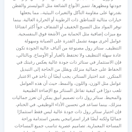
جودتها ومظهرها. تتميز الأنواع الشائعة مثل البوليستر والقطن
بقدرتها على مقاومة التآكل والتغيرات البيئية،. مما يجعلها
خيارات مثالية للمناطق ذات الرطوبة أو الحرارة العالية. بينما
توفر المواد مثل النسيج الخفيف أو الشفاف جواً أكثر انفتاحًا
مع ميزات إضافية مثل الحماية من الأشعة فوق البنفسجية.
عوامل أخرى مهمة تشمل القدرة على الصيانة وسهولة
التنظيف. ستائر رول مصنوعة من ألياف عالية الجودة تكون
عادة سهلة التنظيف ولا تحتفظ بالغبار أو الأوساخ. وبالتالي،
فإن الاستثمار في ستائر ذات جودة عالية يعكس رغبتك في
الحفاظ على جمالية منزلك ويقلل من الحاجة إلى التبديل
المتكرر. عند اختيار الستائر، يجب أيضًا أن تأخذ في الاعتبار
عوامل مثل الوزن، واللون، والنمط، حيث أن هذه العوامل
تلعب دورًا في كيفية تفاعل الستائر مع الإضاءة الطبيعية
والمحيط. ستائر رول ذات تصميم أنيق يمكن أن تعزز جماليات
منزلك، بينما تساعد في تحسين الأداء الوظيفي. في الختام،
فإن اختيار ستائر رول ذات جودة عالية ليس فقط استثمارًا
جماليًا ولكنه أيضًا قرار استراتيجي يضمن استدامة وراحة
المساحة المعمارية. تصاميم عصرية تناسب جميع المساحات