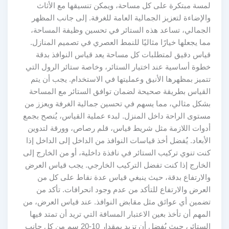
لمسة مبتكرة على كل مساحة، ويمكن تنسيقها مع الأثاث
والإضاءة لتعزيز الجمالية العامة للغرفة. إلى جانب المظهر
الجمالي، تساعد هذه الستائر في تحسين وظيفة المساحة،
مما يجعلها خيارًا مثاليًا للنمط العصري في تصميم المنازل.
قياس دقيق لمتطلبات كل مساحة يعد قياس النوافذ بدقة
خطوة أساسية عند اختيار الستائر، وخاصة ستائر الرول التي
تتميز بمظهرها الأنيق وعمليتها في الاستخدام. يجب أن يتم
القياس بطريقة صحيحة لضمان توافق الستائر مع المساحة
بشكل مثالي، مما يسهم في تحسين جمالية الغرفة ويعزز من
مستوى الراحة داخل المنزل. لبدء عملية القياس، يُنصح بجمع
أدوات اللازمة مثل شريط قياس، قلم رصاص، وورقة لتدوين
الأبعاد. يُفضل أخذ قياسات النوافذ من الداخل إلى الداخل إذا
كنت تنوي تركيب الستائر في نافذة داخلية، أو من الخارج إلى
الخارج إذا كنت تفضل التركيب الخارجي. يجب قياس العرض
والارتفاع بدقة، حيث ينبغي قياس عدة نقاط على كل من
العرض والارتفاع للتأكد من عدم وجود انحرافات. تأكد من
تضمين أي عوائق مثل مقابض النوافذ. عند قياس العرض، من
المهم أن تأخذ بعين الاعتبار المسافة التي تريد أن تمتد فيها
الستائر، حيث يُفضل أن تزيد بمقدار 10-20 سم من كل جانب