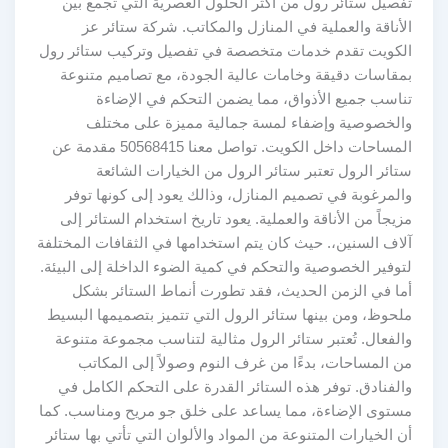
تفصيل ستائر رول من أكثر الحلول العصرية التي تجمع بين
الأناقة والعملية في المنازل والمكاتب. شركة ستائر عز
الكويت تقدم خدمات متخصصة في تفصيل وتركيب ستائر رول
بمقاسات دقيقة وخامات عالية الجودة، مع تصاميم متنوعة
تناسب جميع الأذواق، مما يضمن التحكم في الإضاءة
والخصوصية وإضفاء لمسة جمالية مميزة على مختلف
المساحات داخل الكويت. تواصل معنا 50568415 مقدمة عن
ستائر الرول تعتبر ستائر الرول من الخيارات الشائعة
والمرغوبة في تصميم المنازل، وذالك يعود إلى كونها توفر
مزيجاً من الأناقة والعملية. يعود تاريخ استخدام الستائر إلى
آلاف السنين،. حيث كان يتم استخدامها في الثقافات المختلفة
لتوفير الخصوصية والتحكم في كمية الضوء الداخلة إلى البيئة.
أما في الزمن الحديث، فقد تطورت أنماط الستائر بشكل
ملحوظ، ومن بينها ستائر الرول التي تتميز بتصميمها البسيط
والفعال. تُعتبر ستائر الرول مثالية لتناسب مجموعة متنوعة
من المساحات، بدءًا من غرف النوم وصولاً إلى المكاتب
والفنادق. توفر هذه الستائر القدرة على التحكم الكامل في
مستوى الإضاءة، مما يساعد على خلق جو مريح ومناسب. كما
أن الخيارات المتنوعة من المواد والألوان التي تأتي بها ستائر