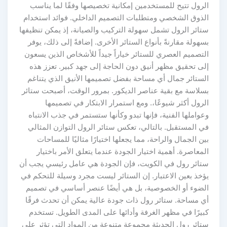
الرول تتيح للمستخدمين إمكانية تخصيصها وفقًا لما يناسب
الذوق الشخصي ومتطلبات التصميم الداخلي. فوائد استخدام
ستائر الرول تشمل سهولة التركيب والصيانة، إذ يمكن تنظيفها
بسهولة مقارنةً بأنواع الستائر الأخرى. إضافةً إلى ذلك، يوفر
التصميم العصري للستائر خياراً جيداً للأشخاص الذين يسعون
إلى تحقيق مظهر أنيق دون الحاجة إلى جهد كبير. تعزز هذه
الستائر جمال أي مساحة بفضل تصميمها الأنيق الذي يتناغم
بسلاسة مع بقية عناصر الديكور. بمرور الوقت، أصبحت ستائر
الرول أكثر شيوعًا،. ومع استمرار الابتكار في تصميمها
وعواملها الفنية، فإنها تبدو وكأنها ستستمر في جذب الانتباه
في المستقبل. بالتالي، تعكس ستائر الرول التوازن المثالي
بين الجمال والراحة، مما يجعلها اختيارًا مثاليًا للمساحات
المعاصرة. أهمية اختيار الجودة عندما يتعلق الأمر باختيار
ستائر رول في الكويت، فإن الجودة هي عامل رئيسي يجب أن
يؤخذ بعين الاعتبار. إن الستائر ليست مجرد وسيلة للتحكم في
الضوء أو الخصوصية، بل هي أيضًا عنصر أساسي في تصميم
أي مساحة. ستائر رول ذات جودة عالية يمكن أن تحدث فرقًا
كبيرًا في مظهر الغرفة وأدائها على المدى الطويل. تستخدم
ستائر رول الحديثة مجموعة متنوعة من المواد التي تؤثر على