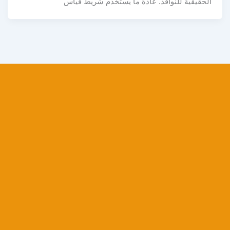
الحقيقية للنوافذ. عادةً ما يُستخدم شريط قياس