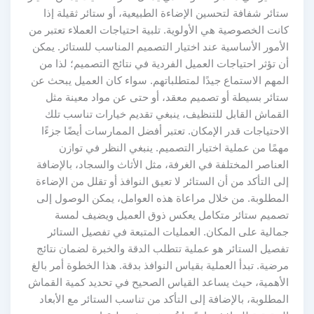
ستائر شفافة لتحسين الإضاءة الطبيعية، أو ستائر ثقيلة إذا
كانت الخصوصية هي الأولوية. تلبية احتياجات العملاء تعتبر من
الأمور الأساسية عند اختيار التصميم المناسب للستائر. يمكن
أن تؤثر احتياجات العميل الفردية في نتائج التصميم؛ لذا من
المهم الاستماع جيدًا لمتطلباتهم. سواء كان العميل يبحث عن
ستائر بسيطة أو تصميم معقد، أو حتى عن مواد معينة مثل
القماش القابل للتنظيف، ينبغي تقديم خيارات تناسب تلك
الاحتياجات قدر الإمكان. تعتبر أفضل الممارسات أيضًا جزءًا
مهمًا من عملية اختيار التصميم. ينبغي النظر في توازن
العناصر المختلفة في الغرفة، مثل الأثاث والسجاد، بالإضافة
إلى التأكد من أن الستائر لا تعيق النوافذ أو تقلل من الإضاءة
المطلوبة. من خلال مراعاة هذه العوامل، يمكن الوصول إلى
تصميم ستائر متكامل يعكس ذوق العميل ويضيف لمسة
جمالية على المكان. العمليات المتبعة في تفصيل الستائر
تفصيل الستائر هو عملية تتطلب الدقة والخبرة لضمان نتائج
مرضية. تبدأ العملية بقياس النوافذ بدقة. هذا الخطوة أمر بالغ
الأهمية، حيث يساعد القياس الصحيح في تحديد كمية القماش
المطلوبة، بالإضافة إلى التأكد من تناسب الستائر مع الأبعاد