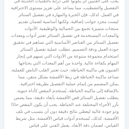
يجب على الفنيين أن يكونوا على دراية بالتقنيات الحديثة في
التفصيل والتشطيب، مما يساعد على تعزيز مستوى الاحترافية
في العمل. لذلك، فإن الخبرة والمهارة في تفصيل الستائر
ليست مجرد جوانب إضافية، ولكنها أساسية لضمان تقديم
منتجات متميزة تجمع بين الجمالية والوظيفية. الأدوات
والمعدات المستخدمة في تفصيل الستائر تعتبر أدوات ومعدات
تفصيل الستائر من العناصر الأساسية التي تساهم في تحقيق
جودة العمل ودقة التصميم. تتطلب عملية تفصيل الستائر
استخدام مجموعة متنوعة من الأدوات التي تسهم في إنجاز
المهام بكفاءة عالية. واحدة من أهم المعدات التي يحتاجها
الفنيون هي ماكينة الخياطة، حيث تعتبر القلب النابض للعملية.
تساعد ماكينة الخياطة في ربط الأقمشة بشكل متقن، مما
يمكن المصمم من إتمام عملية التفصيل بطريقة احترافية.
بالإضافة إلى ماكينة الخياطة، يُستخدم المقص كأداة حيوية.
يتطلب تفصيل الستائر قص الأقمشة بأبعاد دقيقة، مما يضمن
تآزر الأجزاء المختلفة عند الخياطة. يجب أن يكون المقص حادًا
وذو جودة عالية ليعطي نتائج دقيقة دون أن يتسبب في تلف
الأقمشة. كذلك، تُستخدم أدوات قياس الأقمشة، مثل شريط
القياس، لضمان دقة الأبعاد. يعمل الفني على قياس