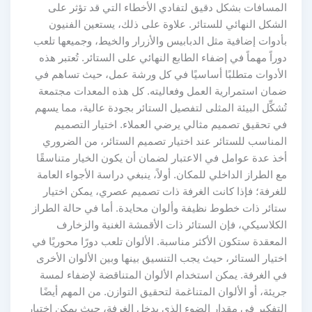
المسافات بشكل دقيق لتفادي الأخطاء التي قد تؤثر على
الشكل النهائي للستائر. علاوة على ذلك، يستعين الفنيون
بأدوات إضافية مثل الدبابيس والأزرار والخيط، وجميعها تلعب
دوراً مهماً في إضفاء الطابع النهائي على الستائر. تُعتبر هذه
الأدوات متطلبًا أساسيًا في كل ورشة عمل، حيث تساهم في
ضمان استمرارية العمل وفعاليته. كل هذه المعدات مجتمعة
تُشكِّل البيئة المثلى لتفصيل الستائر بجودة عالية، مما يسهم
في تحقيق تصميم مثالي يرضي العملاء. اختيار التصميم
المناسب للستائر عند اختيار تصميم الستائر، من الضروري
أخذ عدة عوامل في الاعتبار لضمان أن يكون الخيار متناسقًا
مع الطراز الداخلي للمكان. أولاً، ينبغي دراسة الأجواء العامة
للغرفة؛ فإذا كانت الغرفة ذات تصميم عصري، يمكن اختيار
ستائر ذات خطوط نظيفة وألوان محايدة. أما في حالة الطراز
الكلاسيكي، فإن الستائر ذات الأقمشة الغنية والزخارف
المعقدة ستكون الأكثر مناسبة. الألوان تلعب دورًا محوريًا في
اختيار الستائر، حيث يجب التنسيق بينها وبين الألوان الأخرى
في الغرفة. يمكن استخدام الألوان المتناقضة لإضفاء لمسة
جريئة، أو الألوان المتناغمة لتحقيق التوازن. من المهم أيضًا
التفكير في مقدار الضوء الذي يدخل الغرفة، حيث يمكن اختيار