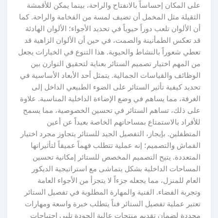
على المكان إحساساً بالانفتاح والراحة، بينما يمكن للأقمشة
الثقيلة مثل المخمل أن تضيف لمسة من الفخامة والراحة. كما
أن الألوان تلعب دوراً حيوياً في تحديد الأجواء؛ الألوان الهادئة
قد تعكس الطمأنينة والصمت، في حين أن الألوان الزاهية قد
تعطي شعوراً بالنشاط والحيوية. هذا التنوع في الخيارات يجعل
من المهم اختيار تصميم الستائر بعناية لتحقيق التوازن بين
الوظائف والقياسات الجمالية. يتمثل أحد الأبعاد الأساسية في
تحديد كيفية تأثير الستائر على الضوء الطبيعي الداخل إلى
الغرفة، مما يساهم في وضع الإضاءة الداخلية المناسبة. علاوة
على ذلك، تساهم الستائر في تحسين الخصوصية، مما يسمح
للأفراد بالاستمتاع بمساحاتهم الخاصة بعيداً عن أعين
المتطفلين. بإيجاز، التفصيل الجيد للستائر يتجاوز مجرد اختيار
القماش والتصميم؛ إنه عملية تتطلب فهماً عميقاً لتأثيراتها
المتعددة. يتيح التصميم المخصص للستائر إمكانية تحسين
المساحات الداخلية بشكل يتماشى مع استراتيجية الديكور
العام للمنزل، مما يجعله جزءاً لا يتجزأ من الأجواء العامة
وتجربة الفضاء. الفنية والمهارة المطلوبة في تفصيل الستائر
تعتبر عملية تفصيل الستائر فناً يتطلب خبرة واسعة ومهارات
محددة لضمان تقديم منتجات عالية الجودة تلبي احتياجات