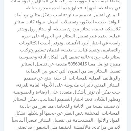
إضفاء لمسة جمالية ووظيفية راقية على المنازل والمؤسسات
في محافظة الجهراء. تتجاوز هذه الخدمة مجرد خياطة
القماش لتشمل تصميم ستائر تتناسب بشكل مثالي مع أبعاد
النوافذ، طبيعة الديكور، وتفضيلات العميل، سواء كانت ستائر
كلاسيكية فخمة، ستائر مودرن بسيطة، أو ستائر رول وشتر
عملية. يعتمد فنيو تفصيل الستائر في الجهراء على خبرة
واسعة في اختيار أجود الأقمشة، وتوفير أحدث الكتالوجات
والتصاميم، وتنفيذ قياسات دقيقة، لضمان تسليم وتركيب
ستائر ذات جودة عالية تضيف إلى المكان أناقة وخصوصية
مميزة تواصل معنا 50568415 مقدمة عن تفصيل الستائر
تفصيل الستائر يعد من الفنون التي تجمع بين الجمالية
والوظائف العملية للمساحات الداخلية. ينتج عن تصميم
الستائر المتقن تأثيرات ملحوظة على الأجواء العامة للغرفة،
حيث يمكن أن تؤثر بأشكال متعددة على الإضاءة والخصوصية
ومظهر المكان. فعند اختيار التصميم المناسب، يمكن للستائر
أن تضيف لمسة من الأناقة والفخامة، مما يعزز من جاذبية
المساحات المختلفة بغض النظر عن حجمها أو شكلها. تشكل
المواد والألوان المستخدمة في تفصيل الستائر عنصراً أساسياً
لابد من مراعاته. فالأقمشة الخفيفة مثل الشيفون قد تضفي