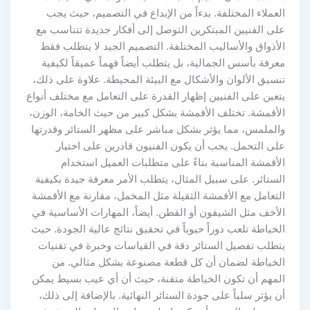
العملاء المختلفة. بدءاً من الإبداع في التصميم، حيث يجب
على الفنيين المبتكرين التوصل إلى أفكار جديدة تتناسب مع
الأذواق والأساليب المختلفة. التصميم الجيد لا يتطلب فقط
معرفة بأسس الجمالية، بل يتطلب أيضاً فهماً عميقاً لكيفية
تنسيق الألوان والأشكال مع البيئة المحيطة. علاوة على ذلك،
يتعين على الفنيين إظهار القدرة على التعامل مع مختلف أنواع
الأقمشة. تختلف الأقمشة بشكل كبير من حيث الخامة، الوزن،
والملمس، مما يؤثر بشكل مباشر على مظهر الستائر وقدرتها
على التحمل. يجب أن يكون الفنيون قادرين على اختيار
الأقمشة المناسبة بناءً على متطلبات العميل استخدام
الستائر. على سبيل المثال، يتطلب الأمر معرفة جيدة بكيفية
التعامل مع الأقمشة الثقيلة مثل المخمل، مقارنة مع الأقمشة
الأخف مثل الشيفون أو القطن. أيضاً، المهارات الأساسية في
الخياطة تلعب دوراً حيوياً في تحقيق نتائج عالية الجودة. حيث
يتطلب تفصيل الستائر دقة في القياسات وخبرة في تقنيات
الخياطة لضمان أن كل قطعة مصنوعة بشكل مثالي. من
المهم أن تكون الخياطة متقنة، حيث أن أي عيب بسيط يمكن
أن يؤثر سلباً على جودة الستائر النهائية. بالإضافة إلى ذلك،