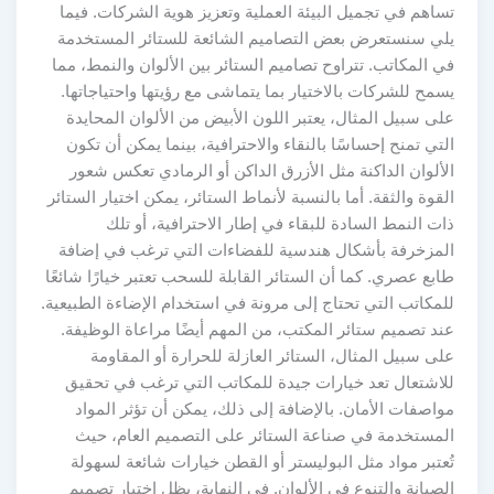
تساهم في تجميل البيئة العملية وتعزيز هوية الشركات. فيما
يلي سنستعرض بعض التصاميم الشائعة للستائر المستخدمة
في المكاتب. تتراوح تصاميم الستائر بين الألوان والنمط، مما
يسمح للشركات بالاختيار بما يتماشى مع رؤيتها واحتياجاتها.
على سبيل المثال، يعتبر اللون الأبيض من الألوان المحايدة
التي تمنح إحساسًا بالنقاء والاحترافية، بينما يمكن أن تكون
الألوان الداكنة مثل الأزرق الداكن أو الرمادي تعكس شعور
القوة والثقة. أما بالنسبة لأنماط الستائر، يمكن اختيار الستائر
ذات النمط السادة للبقاء في إطار الاحترافية، أو تلك
المزخرفة بأشكال هندسية للفضاءات التي ترغب في إضافة
طابع عصري. كما أن الستائر القابلة للسحب تعتبر خيارًا شائعًا
للمكاتب التي تحتاج إلى مرونة في استخدام الإضاءة الطبيعية.
عند تصميم ستائر المكتب، من المهم أيضًا مراعاة الوظيفة.
على سبيل المثال، الستائر العازلة للحرارة أو المقاومة
للاشتعال تعد خيارات جيدة للمكاتب التي ترغب في تحقيق
مواصفات الأمان. بالإضافة إلى ذلك، يمكن أن تؤثر المواد
المستخدمة في صناعة الستائر على التصميم العام، حيث
تُعتبر مواد مثل البوليستر أو القطن خيارات شائعة لسهولة
الصيانة والتنوع في الألوان. في النهاية، يظل اختيار تصميم