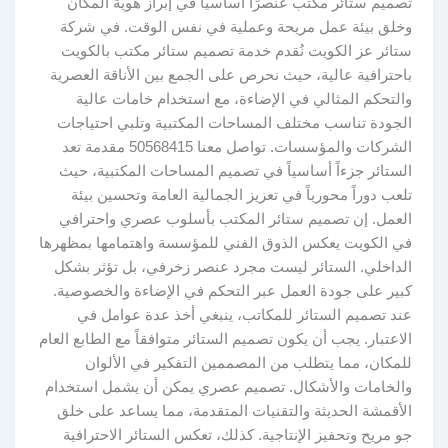
تصميم ستائر مكتب عنصرًا أساسيًا في إبراز هوية المكان
وخلق بيئة عمل مريحة وعملية في نفس الوقت. في شركة
ستائر عز الكويت نُقدم خدمة تصميم ستائر مكتب بالكويت
باحترافية عالية، حيث نحرص على الجمع بين الأناقة العصرية
والتحكم المثالي في الإضاءة، مع استخدام خامات عالية
الجودة تناسب مختلف المساحات المكتبية وتلبي احتياجات
الشركات والمؤسسات. تواصل معنا 50568415 مقدمة تعد
الستائر جزءاً أساسياً في تصميم المساحات المكتبية، حيث
تلعب دوراً محورياً في تعزيز الجمالية العامة وتحسين بيئة
العمل. إن تصميم ستائر المكتب بأسلوب عصري واحترافي
في الكويت يعكس الذوق الفني للمؤسسة واهتمامها بمظهرها
الداخلي. الستائر ليست مجرد عنصر زخرفي، بل تؤثر بشكل
كبير على جودة العمل عبر التحكم في الإضاءة والخصوصية.
عند تصميم الستائر للمكاتب، ينبغي أخذ عدة عوامل في
الاعتبار. يجب أن يكون تصميم الستائر متوافقاً مع الطابع العام
للمكان، مما يتطلب من المصممين التفكير في الألوان
والخامات والأشكال. تصميم عصري يمكن أن يشمل استخدام
الأقمشة الحديثة والتقنيات المتقدمة، مما يساعد على خلق
جو مريح وتحفيز الإنتاجية. كذلك، تعكس الستائر الاحترافية