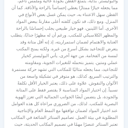
والبوليستر. بدايةً، يتمتع القطن بجودة عالية وملمس ناعم،
مما يجعله خيارًا ممتازًا يعطي إحساساً بالراحة والأناقة. كما أن
القطن سهل الاعتناء به، حيث يمكن غسل بعض الأنواع في
المنزل. ومع ذلك، قد تكون كلفته أعلى مقارنةً ببعض المواد
الأخرى. أما اللينين، فهو خيار طبيعي يجلب إحساسًا بالراحة
والمظهر الكلاسيكي للمكتب. ورغم أن له مظهرًا جذابًا، يتطلب
العناية والاهتمام لضمان استمراريته، إذ إنه أقل متانة وقد
يتعرض للتجاعيد بشكل أسرع من غيره. ولكنه يمنح المكتب
لمسة من الفخامة. من جهة أخرى، يأتي البوليستر كخيار
عملي ومتين. يتميز بتحمله للتغيرات الجوية، ومقاومته
للتجاعيد، مما يجعله مثاليًا للمكاتب التي تشهد حركة مستمرة
والترتيب السريع. كذلك، هو متوفر في تشكيلة واسعة من
الألوان والنقوش. علاوة على ذلك، يعتبر الخيار الأقل تكلفةً
نسبياً. إن اختيار المواد المناسبة لا يقتصر فقط على المتانة
والجودة، بل يتضمن أيضًا الجوانب الجمالية التي تعزز الهوية
البصرية للمكتب. لذلك، من الضروري مراعاة كل هذه العوامل
عند اختيار المواد لضمان توافقها مع النمط العام والإنتاجية
المطلوبة في بيئة العمل. تصاميم الستائر الشائعة في المكاتب
تعتبر الستائر عنصرًا مهمًا في تصميم المكاتب الحديثة، حيث