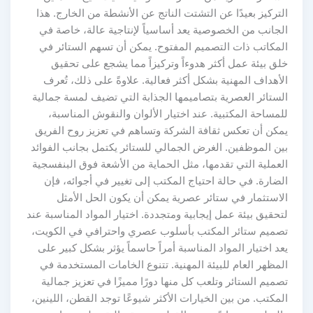
التركيز بعيدًا عن التشتت الناتج عن الأنشطة من الخارج. هذا
الجانب من الخصوصية يعد أساسياً لإنتاجية عالة، خاصة في
المكاتب ذات التصميم المفتوح. يمكن أن تسهم الستائر في
خلق بيئة عمل أكثر هدوءاً وتركيزاً مما يشجع على تحقيق
الأهداف المهنية بشكل أكثر فعالية. علاوةً على ذلك، تُعرف
الستائر العصرية بتصاميمها الجذابة التي تضيف لمسة جمالية
للمساحة المكتبية. عند اختيار الألوان والنقوش المناسبة،
يمكن أن تعكس ثقافة الشركة وتساهم في تعزيز روح الفريق
بين الموظفين. الغرض الجمالي للستائر يكتمل بجانب الفوائد
العملية التي تقدمها، مثل الحماية من الأشعة فوق البنفسجية
الضارة. في حالة احتياج المكتب إلى تغيير في أجوائه، فإن
الاستثمار في ستائر عصرية يمكن أن يكون الحل الأمثل
لتحقيق بيئة عمل إيجابية ومتجددة. اختيار المواد المناسبة عند
تصميم ستائر المكتب بأسلوب عصري واحترافي في الكويت،
يعد اختيار المواد المناسبة أمراً حاسماً يؤثر بشكل كبير على
المظهر العام للبيئة المهنية. تتنوع الخامات المستخدمة في
تصميم الستائر وتلعب كل منها دورًا مميزًا في تعزيز جمالية
المكتب. من بين الخيارات الأكثر شيوعًا توجد القطن، اللينين،