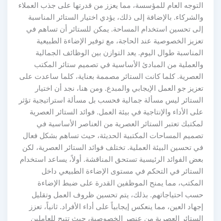
التوجه العام للمؤسسة، مما يعزز من قدرتها على جذب العملاء
والشركاء. بالإضافة إلى ذلك، يؤدي اختيار الستائر المناسبة
إلى تحسين استخدام المساحة. يمكن للستائر أن تساهم في
تعزيز الخصوصية عند الحاجة، مع توفير الإضاءة الطبيعية
المناسبة طوال اليوم. يعد التوازن بين الوظائف الجمالية
والعملية من المبادئ الأساسية في تصميم ستائر المكتب
العصرية. كلما كانت الستائر مصممة بعناية، كلما ساعدت على
تعزيز جو العمل الإيجابي والمبدع. ومن هنا، نجد أن اختيار
الستائر ليس مسألة جمالية فحسب بل مسألة استراتيجية تؤثر
على الأداء والإنتاجية في بيئة العمل. فوائد الستائر العصرية
لمكتبك تعتبر الستائر العصرية من العناصر الأساسية في
تصميم المساحات المكتبية الحديثة، حيث تساهم بشكل فعال
في تحسين البيئة العملية. تختلف فوائد الستائر العصرية، لكن
بعض الفوائد الرئيسية تستحق المناقشة. أولاً، يساعد استخدام
الستائر في التحكم في مستوى الإضاءة الطبيعي داخل
المكتب، مما يمنح الموظفين القدرة على ضبط الإضاءة
حسب احتياجاتهم. بذلك، يتم تحسين ظروف العمل وتقليل
إجهاد العين، مما ينعكس إيجابياً على أداء الأفراد. ثانياً، تعزز
الستائر العصرية من عنصر الخصوصية، حيث تتيح للعاملين