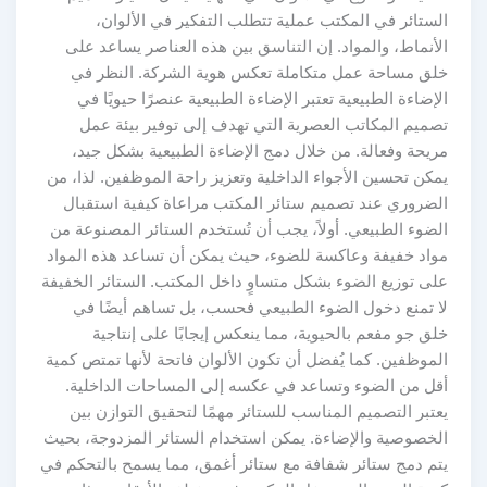
الستائر في المكتب عملية تتطلب التفكير في الألوان،
الأنماط، والمواد. إن التناسق بين هذه العناصر يساعد على
خلق مساحة عمل متكاملة تعكس هوية الشركة. النظر في
الإضاءة الطبيعية تعتبر الإضاءة الطبيعية عنصرًا حيويًا في
تصميم المكاتب العصرية التي تهدف إلى توفير بيئة عمل
مريحة وفعالة. من خلال دمج الإضاءة الطبيعية بشكل جيد،
يمكن تحسين الأجواء الداخلية وتعزيز راحة الموظفين. لذا، من
الضروري عند تصميم ستائر المكتب مراعاة كيفية استقبال
الضوء الطبيعي. أولاً، يجب أن تُستخدم الستائر المصنوعة من
مواد خفيفة وعاكسة للضوء، حيث يمكن أن تساعد هذه المواد
على توزيع الضوء بشكل متساوٍ داخل المكتب. الستائر الخفيفة
لا تمنع دخول الضوء الطبيعي فحسب، بل تساهم أيضًا في
خلق جو مفعم بالحيوية، مما ينعكس إيجابًا على إنتاجية
الموظفين. كما يُفضل أن تكون الألوان فاتحة لأنها تمتص كمية
أقل من الضوء وتساعد في عكسه إلى المساحات الداخلية.
يعتبر التصميم المناسب للستائر مهمًا لتحقيق التوازن بين
الخصوصية والإضاءة. يمكن استخدام الستائر المزدوجة، بحيث
يتم دمج ستائر شفافة مع ستائر أغمق، مما يسمح بالتحكم في