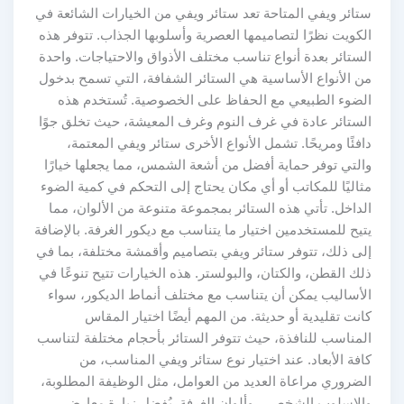
ستائر ويفي المتاحة تعد ستائر ويفي من الخيارات الشائعة في
الكويت نظرًا لتصاميمها العصرية وأسلوبها الجذاب. تتوفر هذه
الستائر بعدة أنواع تناسب مختلف الأذواق والاحتياجات. واحدة
من الأنواع الأساسية هي الستائر الشفافة، التي تسمح بدخول
الضوء الطبيعي مع الحفاظ على الخصوصية. تُستخدم هذه
الستائر عادة في غرف النوم وغرف المعيشة، حيث تخلق جوًا
دافئًا ومريحًا. تشمل الأنواع الأخرى ستائر ويفي المعتمة،
والتي توفر حماية أفضل من أشعة الشمس، مما يجعلها خيارًا
مثاليًا للمكاتب أو أي مكان يحتاج إلى التحكم في كمية الضوء
الداخل. تأتي هذه الستائر بمجموعة متنوعة من الألوان، مما
يتيح للمستخدمين اختيار ما يتناسب مع ديكور الغرفة. بالإضافة
إلى ذلك، تتوفر ستائر ويفي بتصاميم وأقمشة مختلفة، بما في
ذلك القطن، والكتان، والبولستر. هذه الخيارات تتيح تنوعًا في
الأساليب يمكن أن يتناسب مع مختلف أنماط الديكور، سواء
كانت تقليدية أو حديثة. من المهم أيضًا اختيار المقاس
المناسب للنافذة، حيث تتوفر الستائر بأحجام مختلفة لتناسب
كافة الأبعاد. عند اختيار نوع ستائر ويفي المناسب، من
الضروري مراعاة العديد من العوامل، مثل الوظيفة المطلوبة،
والاسلوب الشخصي، وألوان الغرفة. يُفضل زيارة معارض