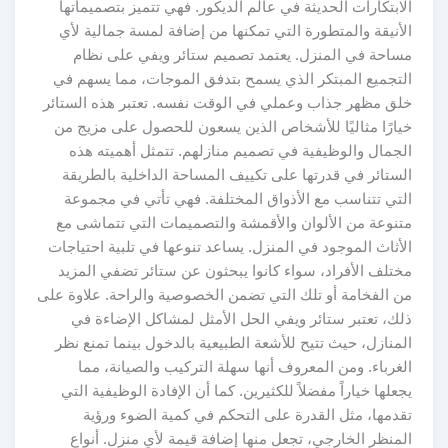
الابتكارات الحديثة في عالم الديكور. فهي تتميز بتصميماتها
الأنيقة والمتطورة التي تمكنها من إضافة لمسة جمالية لأي
مساحة في المنزل. يعتمد تصميم ستائر ويفي على نظام
التجميع المبتكر الذي يسمح بتدفق الموجات، مما يسهم في
خلق مظهر جذاب وعملي في الوقت نفسه. تعتبر هذه الستائر
خيارًا مثاليًا للأشخاص الذين يسعون للحصول على مزيج من
الجمال والوظيفية في تصميم منازلهم. تتمثل أهميته هذه
الستائر في قدرتها على تكييف المساحة الداخلية بالطريقة
التي تتناسب مع الأذواق المختلفة. فهي تأتي في مجموعة
متنوعة من الألوان والأقمشة والتصميمات التي تتماشى مع
الأثاث الموجود في المنزل. يساعد تنوعها في تلبية احتياجات
مختلف الأفراد، سواء كانوا يبحثون عن ستائر تضفي المزيد
من الفخامة أو تلك التي تضمن الخصوصية والراحة. علاوة على
ذلك، تعتبر ستائر ويفي الحل الأمثل لمشاكل الإضاءة في
المنازل، حيث تتيح للأشعة الطبيعية بالدخول بينما تمنع نظر
الغرباء. ومن المعروف أنها سهلة التركيب والصيانة، مما
يجعلها خياراً مفضلاً للكثيرين. كما أن الإفادة الوظيفية التي
تقدمها، مثل القدرة على التحكم في كمية الضوء ورؤية
المنظر الخارجي، تجعل منها إضافة قيمة لأي منزل. أنواع