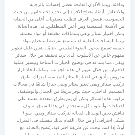
ودافئة، بينما الألوان الفاتحة تعطي إحساسًا بالرحابة
والانتعاش. أيضًا، يحتاج الأفراد إلى تحديد احتياجاتهم من حيث
الخصوصية. فبعض الغرف تتطلب مستويات أعلى من الحماية
من الأشعة الشمسية ومن أعين المتطفلين. في هذه الحالة،
يمكن اختيار ستائر ويفي بسماكات مختلفة أو مواد معتمة،
بينما المساحات العامة قد تستمتع بفرصة استخدام مواد
خفيفة تسمح بدخول الضوء الطبيعي. ختامًا، يتعين عليك تطوير
مفهوم خاص عن الأسلوب الذي تريد تحقيقه من خلال ستائر
ويفي، مما يساعد في توضيح الخيارات المتاحة وتيسير عملية
الاختيار. من خلال تقييم كل هذه الجوانب، يمكنك اتخاذ قرار
مدروس وأنيق في اختيار الستائر المناسبة لمنزلك. طرق
تركيب ستائر ويفي تعتبر ستائر ويفي خيارًا شائعًا في مجالات
التصميم الداخلي، حيث توفر مزيجًا من الجمال والوظيفية.
تركيب هذه الستائر يمكن أن يتم بطرق متعددة، تعتمد على
احتياجات وأسلوب كل مستخدم. في هذا السياق، سوف
نناقش بعض الوسائل الفعالة لتركيب ستائر ويفي، سواءً
بشكل احترافي أو من خلال القيام بذلك بنفسك في المنزل.
أولاً، إذا كنت تبحث عن طريقة احترافية، يُنصح بالتعاقد مع
خدمات تركيب متخصصة. هذه الخدمات تتميز بخبرتها في