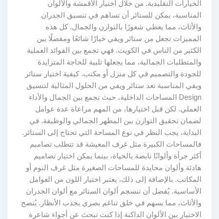
الخيارات التقليدية. من خلال اختيار الأقمشة والألوان
المناسبة، يمكن للستائر أن تساهم في تنسيق الجدران
والأثاث، مما يعطي شعورًا بالتوازن والجمال. كل هذه
المميزات تجعل من ستائر ويفي خيارًا شائعًا ومفضلًا بين
الكثير من الناس في الكويت. فهي تجمع بين الفوائد العملية
والمتطلبات الجمالية، مما يجعلها تلبية للحاجة المتزايدة
للجودة والتصميم في كل منزل أو مكتب. كيفية اختيار ستائر
ويفي المناسبة تعد ستائر ويفي من الحلول المثالية لتنسيق
Design المساحات الداخلية، حيث تجمع بين الجمال والأداء
العملي. لكن قبل اختيارها، من المهم مراعاة عدة عوامل
لضمان تحقيق التوازن بين المظهر الجمالي والوظيفة. في
البداية، يجب النظر في نوع المساحة التي تحتاج إلى الستائر.
فالمساحات الكبيرة مثل غرف المعيشة قد تتطلب تصاميم
أكثر جرأة وألوانًا نابضة بالحياة، بينما يمكن اختيار تصاميم
هادئة وألوان محايدة للمساحات الصغيرة مثل غرف النوم أو
المكاتب. بالإضافة إلى ذلك، يعتبر اختيار اللون من العوامل
الأساسية. يُفضل أن تنسجم ألوان الستائر مع ألوان الجدران
والأثاث، مما يسهم في خلق تناغم بصري يجذب الأنظار. يُنصح
الاختيار بين الألوان الداكنة إذا كنت تبحث عن أجواء شاعرة