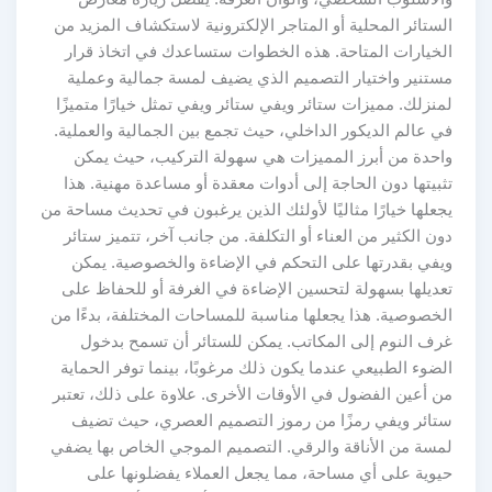
الستائر المحلية أو المتاجر الإلكترونية لاستكشاف المزيد من
الخيارات المتاحة. هذه الخطوات ستساعدك في اتخاذ قرار
مستنير واختيار التصميم الذي يضيف لمسة جمالية وعملية
لمنزلك. مميزات ستائر ويفي ستائر ويفي تمثل خيارًا متميزًا
في عالم الديكور الداخلي، حيث تجمع بين الجمالية والعملية.
واحدة من أبرز المميزات هي سهولة التركيب، حيث يمكن
تثبيتها دون الحاجة إلى أدوات معقدة أو مساعدة مهنية. هذا
يجعلها خيارًا مثاليًا لأولئك الذين يرغبون في تحديث مساحة من
دون الكثير من العناء أو التكلفة. من جانب آخر، تتميز ستائر
ويفي بقدرتها على التحكم في الإضاءة والخصوصية. يمكن
تعديلها بسهولة لتحسين الإضاءة في الغرفة أو للحفاظ على
الخصوصية. هذا يجعلها مناسبة للمساحات المختلفة، بدءًا من
غرف النوم إلى المكاتب. يمكن للستائر أن تسمح بدخول
الضوء الطبيعي عندما يكون ذلك مرغوبًا، بينما توفر الحماية
من أعين الفضول في الأوقات الأخرى. علاوة على ذلك، تعتبر
ستائر ويفي رمزًا من رموز التصميم العصري، حيث تضيف
لمسة من الأناقة والرقي. التصميم الموجي الخاص بها يضفي
حيوية على أي مساحة، مما يجعل العملاء يفضلونها على