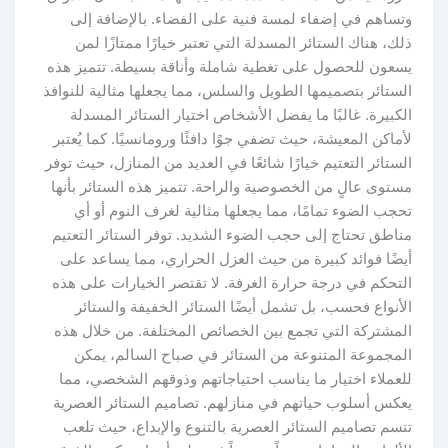
وتساهم في إضفاء لمسة فنية على الفضاء. بالإضافة إلى
ذلك، هناك الستائر المسدلة التي تعتبر خيارًا ممتازًا لمن
يسعون للحصول على تغطية شاملة وأناقة بسيطة. تتميز هذه
الستائر بتصميمها الطويل والسلس، مما يجعلها مثالية للنوافذ
الكبيرة. غالبًا ما يفضل الأشخاص اختيار الستائر المسدلة
لأماكن المعيشة، حيث تضفي جوًا دافئًا ورومانسيًا. كما يُعتبر
الستائر التعتيم خيارًا شائعًا في العديد من المنازل، حيث توفر
مستوى عالٍ من الخصوصية والراحة. تتميز هذه الستائر بأنها
تحجب الضوء تمامًا، مما يجعلها مثالية لغرف النوم أو أي
مناطق تحتاج إلى حجب الضوء الشديد. توفر الستائر التعتيم
أيضًا فوائد كبيرة من حيث العزل الحراري، مما يساعد على
التحكم في درجة حرارة الغرفة. لا تقتصر الخيارات على هذه
الأنواع فحسب، بل تشمل أيضًا الستائر الخفيفة والستائر
المشتركة التي تجمع بين الخصائص المختلفة. من خلال هذه
المجموعة المتنوعة من الستائر في صباح السالم، يمكن
للعملاء اختيار ما يناسب احتياجاتهم وذوقهم الشخصي، مما
يعكس أسلوب حياتهم في منازلهم. تصاميم الستائر العصرية
تتسم تصاميم الستائر العصرية بالتنوع والإبداع، حيث تلعب