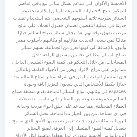
الأقمشة والألوان التي تتناغم بشكل مثالي مع باقي عناصر
الديكور. تتيح الاختيارات المتنوعة للزبائن إمكانية تخصيص
الستائر بطريقة تلائم أسلوبهم الشخصي. يتم استخدام تقنيات
حديثة في عملية التفصيل لضمان حصول العملاء على نتائج
مرضية تفوق توقعاتهم. هذا يجعل ستائر صباح السالم خيارًا
مثاليًا لمن يسعى لتحديث منازلهم أو مكاتبهم بأسلوب مميز
وأنيق. بالإضافة إلى كونها تعزز من الجمالية، تسهم ستائر
صباح السالم أيضًا في تحسين مستوى الراحة داخل
المساحات. من خلال التحكم في كمية الضوء الطبيعي الداخل،
مما يؤثر على مزاج الأفراد ويعزز من الأجواء العامة. وبالتالي،
فإن استثمار الوقت والمال في شراء ستائر صباح السالم يعد
خيارًا حكيمًا للأشخاص الذين يسعون لتعزيز أناقة وجودة
espaces في بيئاتهم. أنواع الستائر المتاحة تقدم منطقة صباح
السالم مجموعة متنوعة من الستائر التي تناسب تفضيلات
العملاء المختلفة، مما يساعد على خلق أجواء مريحة وجذابة
في أي مساحة. من بين الخيارات المتاحة، تحتل الستائر
الرومانية مكانة بارزة، حيث تتميز بتصميمها الأنيق الذي يسمح
بتعديل كمية الضوء المتسلل إلى الغرفة. تُصنع الستائر
الرومانية من أقمشة متعددة، مما يجعلها مناسبة لكل الأذواق