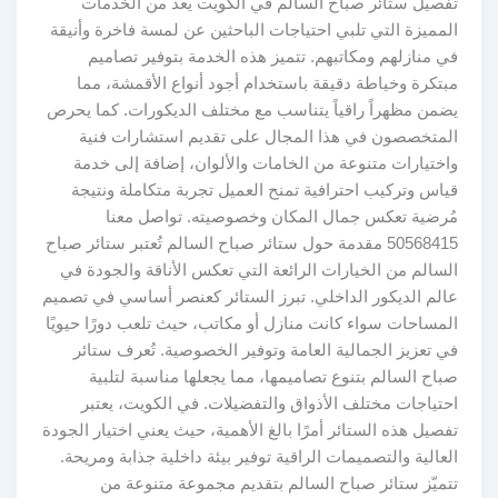
تفصيل ستائر صباح السالم في الكويت يُعد من الخدمات
المميزة التي تلبي احتياجات الباحثين عن لمسة فاخرة وأنيقة
في منازلهم ومكاتبهم. تتميز هذه الخدمة بتوفير تصاميم
مبتكرة وخياطة دقيقة باستخدام أجود أنواع الأقمشة، مما
يضمن مظهراً راقياً يتناسب مع مختلف الديكورات. كما يحرص
المتخصصون في هذا المجال على تقديم استشارات فنية
واختيارات متنوعة من الخامات والألوان، إضافة إلى خدمة
قياس وتركيب احترافية تمنح العميل تجربة متكاملة ونتيجة
مُرضية تعكس جمال المكان وخصوصيته. تواصل معنا
50568415 مقدمة حول ستائر صباح السالم تُعتبر ستائر صباح
السالم من الخيارات الرائعة التي تعكس الأناقة والجودة في
عالم الديكور الداخلي. تبرز الستائر كعنصر أساسي في تصميم
المساحات سواء كانت منازل أو مكاتب، حيث تلعب دورًا حيويًا
في تعزيز الجمالية العامة وتوفير الخصوصية. تُعرف ستائر
صباح السالم بتنوع تصاميمها، مما يجعلها مناسبة لتلبية
احتياجات مختلف الأذواق والتفضيلات. في الكويت، يعتبر
تفصيل هذه الستائر أمرًا بالغ الأهمية، حيث يعني اختيار الجودة
العالية والتصميمات الراقية توفير بيئة داخلية جذابة ومريحة.
تتميّز ستائر صباح السالم بتقديم مجموعة متنوعة من