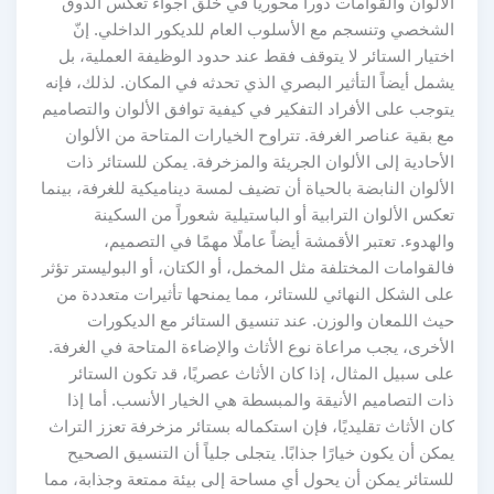
الألوان والقوامات دوراً محورياً في خلق أجواء تعكس الذوق
الشخصي وتنسجم مع الأسلوب العام للديكور الداخلي. إنّ
اختيار الستائر لا يتوقف فقط عند حدود الوظيفة العملية، بل
يشمل أيضاً التأثير البصري الذي تحدثه في المكان. لذلك، فإنه
يتوجب على الأفراد التفكير في كيفية توافق الألوان والتصاميم
مع بقية عناصر الغرفة. تتراوح الخيارات المتاحة من الألوان
الأحادية إلى الألوان الجريئة والمزخرفة. يمكن للستائر ذات
الألوان النابضة بالحياة أن تضيف لمسة ديناميكية للغرفة، بينما
تعكس الألوان الترابية أو الباستيلية شعوراً من السكينة
والهدوء. تعتبر الأقمشة أيضاً عاملًا مهمًا في التصميم،
فالقوامات المختلفة مثل المخمل، أو الكتان، أو البوليستر تؤثر
على الشكل النهائي للستائر، مما يمنحها تأثيرات متعددة من
حيث اللمعان والوزن. عند تنسيق الستائر مع الديكورات
الأخرى، يجب مراعاة نوع الأثاث والإضاءة المتاحة في الغرفة.
على سبيل المثال، إذا كان الأثاث عصريًا، قد تكون الستائر
ذات التصاميم الأنيقة والمبسطة هي الخيار الأنسب. أما إذا
كان الأثاث تقليديًا، فإن استكماله بستائر مزخرفة تعزز التراث
يمكن أن يكون خيارًا جذابًا. يتجلى جلياً أن التنسيق الصحيح
للستائر يمكن أن يحول أي مساحة إلى بيئة ممتعة وجذابة، مما