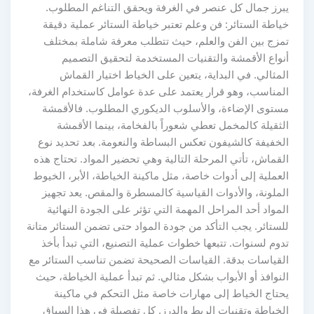
يبرز جمال كل عنصر في الغرفة ويحقق التناغم المطلوب.
خياطة الستائر: فن وعلم تعتبر خياطة الستائر عملية دقيقة
تمزج بين الفن والعلم، حيث تتطلب معرفة شاملة بمختلف
أنواع الأقمشة والتقنيات المستخدمة لتحقيق التصميم
المثالي. في البداية، يتعين على الخياط اختيار القماش
المناسب، وهو قرار يعتمد على عدة عوامل كاستخدام الغرفة،
مستوى الإضاءة، والأسلوب الديكوري المطلوب. فالأقمشة
الثقيلة كالمخمل تعطي شعوراً بالفخامة، بينما الأقمشة
الخفيفة كالشيفون تعكس البساطة والنعومة. بعد تحديد نوع
القماش، تأتي المرحلة التالية وهي تحضير المواد. تحتاج هذه
العملية إلى أدوات خاصة، مثل ماكينة الخياطة، الأبر، الخيوط
الملونة، والأدوات القياسية كالمسطرة والمقص. يعد تجهيز
المواد أحد المراحل المهمة التي تؤثر على الجودة النهائية
للستائر. يجب التأكد من جودة المواد حتى تضمن الستائر متانة
تدوم لسنوات. تتبعها خطوات عملية التصنيع، التي تبدأ بأخذ
القياسات بدقة. القياسات الصحيحة تضمن تناسب الستائر مع
النوافذ أو الأبواب بشكل مثالي. ثم تبدأ عملية الخياطة، حيث
يحتاج الخياط إلى مهارات خاصة مثل التحكم في ماكينة
الخياطة وتقنيات الربط والدرز. كل تفصيلة في هذا السياق