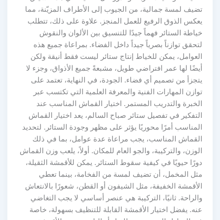
تضيف لمسة جمالية، من الجيوب إلى الأطراف المزيّنة، مما
يعكس الذوق الرفيع للعمل المنجز. علاوة على ذلك، تتطلب
خياطة الستائر فهماً جيدًا للتنسيق بين الألوان والنقوش
لتحقق توازناً بصرياً جيداً داخل الفضاء. بمراعاة جميع هذه
العوامل، يمكن للخياط إنتاج ستائر ليست فقط أنيقة ولكن
أيضًا لها عمر افتراضي طويل، مشبعةً جميع الأذواق، وجزء لا
يتجزأ من تصميم أي فضاء. الجودة، في النهاية، تعتمد على
توازن المهارات الفنية والمعرفة العلمية التي تكتسب عبر
الخبرة والتدريب المستمر. اختيار القماش المناسب عند
التفكير في تفصيل ستائر صباح السالم، يعد اختيار القماش
المناسب أمرًا محوريًا يؤثر على مظهر وجودة الستائر. لتحديد
القماش المناسب، يجب مراعاة عدة عوامل، بما في ذلك
الوزن، والتركيبة، والجو العام للمكان. أولاً، يلعب وزن القماش
دورًا حيويًا في كيفية سقوط الستائر. يمكن للأقمشة الثقيلة،
مثل المخمل، أن تضيف لمسة من الفخامة، بينما تعطي
الأقمشة الخفيفة، مثل الشيفون أو القطن، شعورًا بالانتعاش
والراحة. ثانيًا، التركيبة هي عنصر أساسي لا يجب التغاضي
عنه. يفضل اختيار الأقمشة القابلة للتنظيف بسهولة، خاصة