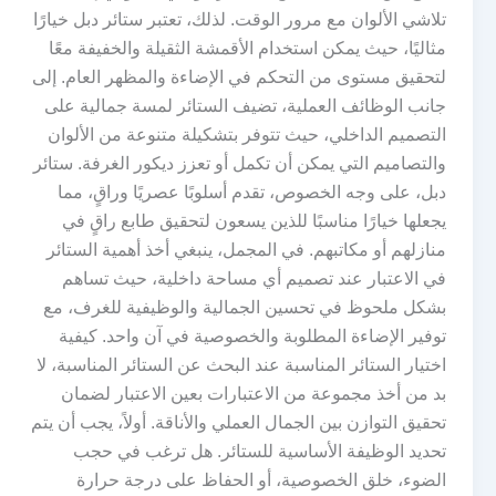
تلاشي الألوان مع مرور الوقت. لذلك، تعتبر ستائر دبل خيارًا
مثاليًا، حيث يمكن استخدام الأقمشة الثقيلة والخفيفة معًا
لتحقيق مستوى من التحكم في الإضاءة والمظهر العام. إلى
جانب الوظائف العملية، تضيف الستائر لمسة جمالية على
التصميم الداخلي، حيث تتوفر بتشكيلة متنوعة من الألوان
والتصاميم التي يمكن أن تكمل أو تعزز ديكور الغرفة. ستائر
دبل، على وجه الخصوص، تقدم أسلوبًا عصريًا وراقٍ، مما
يجعلها خيارًا مناسبًا للذين يسعون لتحقيق طابع راقٍ في
منازلهم أو مكاتبهم. في المجمل، ينبغي أخذ أهمية الستائر
في الاعتبار عند تصميم أي مساحة داخلية، حيث تساهم
بشكل ملحوظ في تحسين الجمالية والوظيفية للغرف، مع
توفير الإضاءة المطلوبة والخصوصية في آن واحد. كيفية
اختيار الستائر المناسبة عند البحث عن الستائر المناسبة، لا
بد من أخذ مجموعة من الاعتبارات بعين الاعتبار لضمان
تحقيق التوازن بين الجمال العملي والأناقة. أولاً، يجب أن يتم
تحديد الوظيفة الأساسية للستائر. هل ترغب في حجب
الضوء، خلق الخصوصية، أو الحفاظ على درجة حرارة