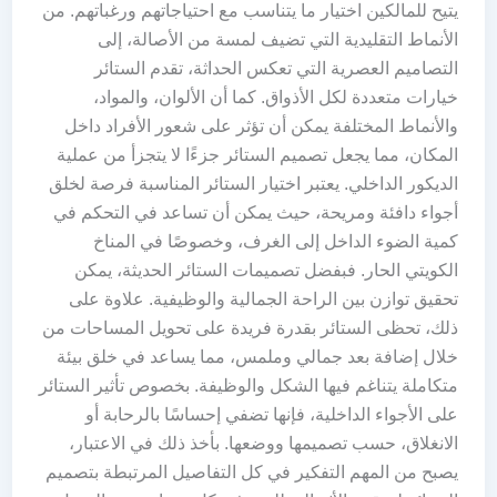
يتيح للمالكين اختيار ما يتناسب مع احتياجاتهم ورغباتهم. من
الأنماط التقليدية التي تضيف لمسة من الأصالة، إلى
التصاميم العصرية التي تعكس الحداثة، تقدم الستائر
خيارات متعددة لكل الأذواق. كما أن الألوان، والمواد،
والأنماط المختلفة يمكن أن تؤثر على شعور الأفراد داخل
المكان، مما يجعل تصميم الستائر جزءًا لا يتجزأ من عملية
الديكور الداخلي. يعتبر اختيار الستائر المناسبة فرصة لخلق
أجواء دافئة ومريحة، حيث يمكن أن تساعد في التحكم في
كمية الضوء الداخل إلى الغرف، وخصوصًا في المناخ
الكويتي الحار. فبفضل تصميمات الستائر الحديثة، يمكن
تحقيق توازن بين الراحة الجمالية والوظيفية. علاوة على
ذلك، تحظى الستائر بقدرة فريدة على تحويل المساحات من
خلال إضافة بعد جمالي وملمس، مما يساعد في خلق بيئة
متكاملة يتناغم فيها الشكل والوظيفة. بخصوص تأثير الستائر
على الأجواء الداخلية، فإنها تضفي إحساسًا بالرحابة أو
الانغلاق، حسب تصميمها ووضعها. بأخذ ذلك في الاعتبار،
يصبح من المهم التفكير في كل التفاصيل المرتبطة بتصميم