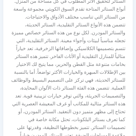
الستائر لتحقيق الأثر المطلوب في كل مساحة من المنزل.
أنواع الستائر المتاحة تقدم السوق الكويتي مجموعة واسعة
من الستائر التي تناسب مختلف الأذواق والاحتياجات.
تتضمن هذه الأنواع الستائر التقليدية، الستائر الحديثة،
والستائر المودرن. لكل نوع من هذه الستائر خصائص مميزة
تجعله مناسباً لبيئات وأجواء معينة. الستائر التقليدية، التي
تتسم بتصميمها الكلاسيكي وإضافاتها الزخرفية، تعد خياراً
مثالياً للمنازل التقليدية أو الأثاث الفاخر. تتميز هذه الستائر
بخامات متنوعة مثل القطن والحرير، مما يتيح لك الاختيار
بين الإطلالات المبهرة والخيارات الأكثر تواضعاً. أما بالنسبة
للستائر الحديثة، فهي تركز على التصميم البسيط والوظائف
العملية. تتضمن هذه الفئة الستائر ذات الألوان المحايدة،
والتصميمات الجريئة، والتي توفر خيارات تزيينية قوية. تعد
هذه الستائر مثالية للمكاتب أو غرف المعيشة العصرية التي
تحتاج إلى مظهر متميز دون التعقيد. الستائر المودرن، أو
كما تعرف بستائر البلكونات، تحتل مكانة خاصة في
تصميمات الستائر. تتميز بخطوطها النظيفة، وقدرتها على
ملاءمة المساحات الضيقة. تعتبر الستائر المودرن خياراً