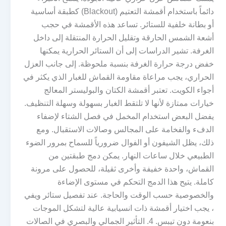
دائماً باستخدام أقمشة التعتيم (Blackout) كطبقة أساسية
أو بطانة خلفية للستائر. تساعد هذه الأقمشة في حجب
أشعة الشمس الحارقة وتقليل الحرارة المنتقلة إلى داخل
الغرفة. تشير الدراسات إلى أن الستائر الحرارية يمكنها
خفض درجة حرارة الغرفة بنسبة ملحوظة. إلى جانب العزل
الحراري، يجب مراعاة مقاومة القماش للغبار الذي يكثر في
أجواء الكويت. تعتبر أقمشة الكتان والبوليستر المعالج
خيارات ممتازة لأنها لا تلتقط الغبار بسهولة وسهلة التنظيف.
يفضل البعض استخدام المخمل في فصل الشتاء لإضفاء
الدفء والفخامة على المجالس وصالات الاستقبال. ومع
ذلك، يظل الشيفون أو الفوال ضرورياً للسماح بمرور الضوء
الطبيعي خلال ساعات النهار. يمكن دمج طبقتين من
القماش، واحدة خفيفة وأخرى ثقيلة، للحصول على مرونة
كاملة. يتيح هذا الدمج التحكم في مستوى الإضاءة
والخصوصية حسب الوقت والحاجة. عند تفصيل ستائر ويفي
، يجب اختيار أقمشة ذات انسيابية عالية لتشكل الموجات
بنعومة دون تيبس. 4. التأثير الجمالي والبصري في الصالات