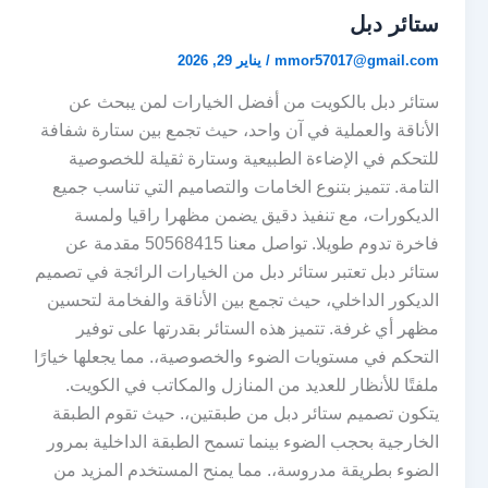
ستائر دبل
mmor57017@gmail.com
/
يناير 29, 2026
ستائر دبل بالكويت من أفضل الخيارات لمن يبحث عن
الأناقة والعملية في آن واحد، حيث تجمع بين ستارة شفافة
للتحكم في الإضاءة الطبيعية وستارة ثقيلة للخصوصية
التامة. تتميز بتنوع الخامات والتصاميم التي تناسب جميع
الديكورات، مع تنفيذ دقيق يضمن مظهرا راقيا ولمسة
فاخرة تدوم طويلا. تواصل معنا 50568415 مقدمة عن
ستائر دبل تعتبر ستائر دبل من الخيارات الرائجة في تصميم
الديكور الداخلي، حيث تجمع بين الأناقة والفخامة لتحسين
مظهر أي غرفة. تتميز هذه الستائر بقدرتها على توفير
التحكم في مستويات الضوء والخصوصية،. مما يجعلها خيارًا
ملفتًا للأنظار للعديد من المنازل والمكاتب في الكويت.
يتكون تصميم ستائر دبل من طبقتين،. حيث تقوم الطبقة
الخارجية بحجب الضوء بينما تسمح الطبقة الداخلية بمرور
الضوء بطريقة مدروسة،. مما يمنح المستخدم المزيد من