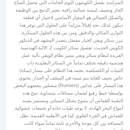
المتزايدة. يفضل الكويتيون اليوم الخامات التي تتحمل المناخ
الحار وتضيف لمسة جمالية راقية. يعتبر الدمج بين الوظيفة
والشكل الجمالي هو المعيار الأساسي لاختيار أي قطعة
ديكور. لذلك، نجد إقبالاً متزايداً على الحلول التي توفر هذا
التوازن المثالي والدقيق. ومن بين هذه الحلول المبتكرة،
تبرز ستائر ويفي كخيار مفضل يتصدر المشهد في الديكور
الكويتي الحديث. تفصيل ستائر الكويت 2. الآلية الهندسية
الفريدة لنظام ستائر ويفي يتميز نظام الويفي بآلية عمل
هندسية دقيقة تختلف تماماً عن الستائر التقليدية ذات
الثنيات أو الكشكشة. يعتمد هذا النظام على مسار (سكة)
خاص نحيف للغاية يتم تثبيته في السقف أو الجدار. يحتوي
هذا المسار على عدائين (Runners) متصلين ببعضهم البعض
بواسطة خيط رفيع لضمان مسافات متساوية. تتيح هذه
التقنية للقماش أن يتموج بشكل انسيابي ومستمر يشبه
أمواج البحر الهادئة. لا توجد طيات حادة أو تجمعات عشوائية
للقماش في الجزء العلوي كما في الأنظمة القديمة. تظل
المسافة بين كل موجة والأخرى ثابتة تماماً سواء كانت