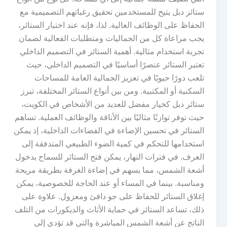
ستائر دبل يتيح للمستخدمين تحقيق رغباتهم التصميمية مع
الحفاظ على الوظائف العالية. لذا، فإنه عند اختيار الستائر،
يجب مراعاة كل من الجماليات ومتطلبات الفعالية لضمان
تجربة استخدام مثالية. أهمية الستائر في التصميم الداخلي
تعتبر الستائر عنصرًا أساسيًا في التصميم الداخلي، حيث
تلعب دورًا حيويًا في تعزيز الجمالية العامة للمساحات
السكنية أو المكتبية. ومن بين أنواع الستائر المختلفة، تبرز
ستائر دبل كخيار مفضل للعديد من الأشخاص في الكويت،
حيث توفر توازنًا مثاليًا بين الأناقة والوظائف العملية. تساهم
الستائر في تحسين الإضاءة في الفضاءات الداخلية، إذ يمكن
استخدامها للتحكم في كمية الضوء الطبيعي المتدفقة إلى
الغرف. في فترات النهار، يمكن فتح الستائر للسماح بدخول
أشعة الشمس، مما يسهم في إضاءة الغرفة بطريقة مريحة
ومناسبة. بينما في المساء أو عند الحاجة للخصوصية، يمكن
إغلاق الستائر للحفاظ على جو دافئ ومعزول. علاوة على
ذلك، تساعد الستائر في حماية الأثاث والديكورات من التلف
الناتج عن أشعة الشمس المباشرة والتي قد تؤدي إلى