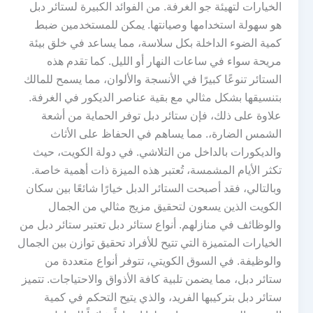
الخيارات لتهيئة جو الغرفة. من الفوائد الكبيرة لستائر دبل
هو سهولة استخدامها وصيانتها. يمكن للمستخدمين ضبط
كمية الضوء الداخلة بكل سلاسة، مما يساعد في خلق بيئة
مريحة سواء في ساعات النهار أو الليل. كما تقدم هذه
الستائر تنوعًا كبيرًا في الأنسجة والألوان، مما يسمح للمالك
بتنسيقها بشكل مثالي مع بقية عناصر الديكور في الغرفة.
علاوة على ذلك، فإن ستائر دبل توفر الحماية من أشعة
الشمس الضارة،. مما يساهم في الحفاظ على الأثاث
والديكورات بالداخل من التلاشي. في دولة الكويت، حيث
تكثر الأيام المشمسة، تُعتبر هذه الميزة ذات أهمية خاصة.
وبالتالي، فقد أصبحت الستائر الدبل خيارًا شائعًا بين سكان
الكويت الذين يسعون لتحقيق مزيج مثالي من الجمال
والوظائف في منازلهم. أنواع ستائر دبل تعتبر ستائر دبل من
الخيارات المتميزة التي تتيح للأفراد تحقيق توازن بين الجمال
والوظيفة. في السوق الكويتي، تتوفر أنواع متعددة من
ستائر دبل، مما يضمن تلبية كافة الأذواق والاحتياجات. تتميز
ستائر دبل بتركيبها الفريد، والذي يتيح التحكم في كمية