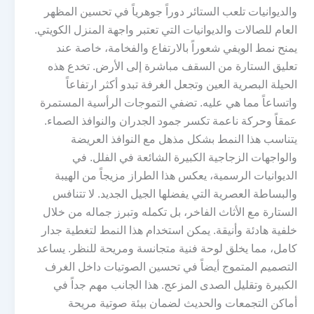
والديوانيات تلعب الستائر دوراً جوهرياً في تحسين المظهر
العام للصالات والديوانيات التي تعتبر واجهة المنزل الكويتي.
يمنح نمط الويفي شعوراً بالارتفاع والفخامة، خاصة عند
تعليق الستارة من السقف مباشرة إلى الأرض. تخدع هذه
الحيلة البصرية العين وتجعل الغرفة تبدو أكثر ارتفاعاً
واتساعاً مما هي عليه. تضفي التموجات الرأسية المستمرة
عمقاً وحركة ناعمة تكسر جمود الجدران والنوافذ الصماء.
يتناسب هذا النمط بشكل مذهل مع النوافذ العريضة
والواجهات الزجاجية الكبيرة الشائعة في الفلل. في
الديوانيات الرسمية، يعكس هذا الطراز مزيجاً من الهيبة
والبساطة العصرية التي يفضلها الجيل الجديد. لا تتنافس
الستارة مع الأثاث الفاخر، بل تكمله وتبرز جماله من خلال
خلفية هادئة وأنيقة. يمكن استخدام هذا النمط لتغطية جدار
كامل، مما يخلق لوحة فنية متجانسة ومريحة للنظر. يساعد
التصميم المتموج أيضاً في تحسين الصوتيات داخل الغرف
الكبيرة وتقليل الصدى المزعج. هذا الجانب مهم جداً في
أماكن التجمعات والحديث لضمان بيئة صوتية مريحة