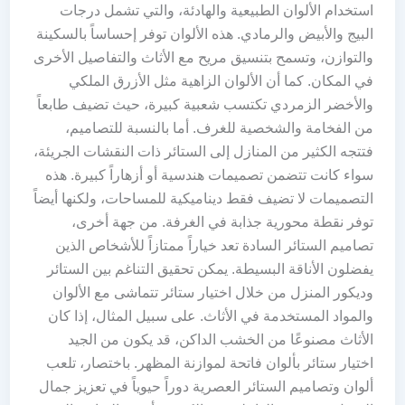
استخدام الألوان الطبيعية والهادئة، والتي تشمل درجات
البيج والأبيض والرمادي. هذه الألوان توفر إحساساً بالسكينة
والتوازن، وتسمح بتنسيق مريح مع الأثاث والتفاصيل الأخرى
في المكان. كما أن الألوان الزاهية مثل الأزرق الملكي
والأخضر الزمردي تكتسب شعبية كبيرة، حيث تضيف طابعاً
من الفخامة والشخصية للغرف. أما بالنسبة للتصاميم،
فتتجه الكثير من المنازل إلى الستائر ذات النقشات الجريئة،
سواء كانت تتضمن تصميمات هندسية أو أزهاراً كبيرة. هذه
التصميمات لا تضيف فقط ديناميكية للمساحات، ولكنها أيضاً
توفر نقطة محورية جذابة في الغرفة. من جهة أخرى،
تصاميم الستائر السادة تعد خياراً ممتازاً للأشخاص الذين
يفضلون الأناقة البسيطة. يمكن تحقيق التناغم بين الستائر
وديكور المنزل من خلال اختيار ستائر تتماشى مع الألوان
والمواد المستخدمة في الأثاث. على سبيل المثال، إذا كان
الأثاث مصنوعًا من الخشب الداكن، قد يكون من الجيد
اختيار ستائر بألوان فاتحة لموازنة المظهر. باختصار، تلعب
ألوان وتصاميم الستائر العصرية دوراً حيوياً في تعزيز جمال