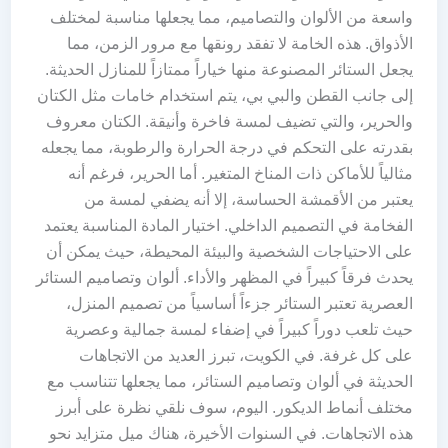
واسعة من الألوان والتصاميم، مما يجعلها مناسبة لمختلف
الأذواق. هذه الخامة لا تفقد رونقها مع مرور الزمن، مما
يجعل الستائر المصنوعة منها خياراً ممتازاً للمنازل الحديثة.
إلى جانب القطن والبي بي، يتم استخدام خامات مثل الكتان
والحرير، والتي تضيف لمسة فاخرة وأنيقة. الكتان معروف
بقدرته على التحكم في درجة الحرارة والرطوبة، مما يجعله
مثالياً للأماكن ذات المناخ المتغير. أما الحرير، فرغم أنه
يعتبر من الأقمشة الحساسة، إلا أنه يضفي لمسة من
الفخامة في التصميم الداخلي. اختيار المادة المناسبة يعتمد
على الاحتياجات الشخصية والبيئة المحيطة، حيث يمكن أن
يحدث فرقاً كبيراً في المظهر والأداء. ألوان وتصاميم الستائر
العصرية تعتبر الستائر جزءاً أساسياً من تصميم المنزل،
حيث تلعب دوراً كبيراً في إضفاء لمسة جمالية وعصرية
على كل غرفة. في الكويت، تبرز العديد من الاتجاهات
الحديثة في ألوان وتصاميم الستائر، مما يجعلها تتناسب مع
مختلف أنماط الديكور. اليوم، سوف نلقي نظرة على أبرز
هذه الاتجاهات. في السنوات الأخيرة، هناك ميل متزايد نحو