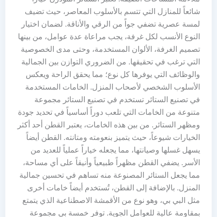
شائعاً للمنازل التي تتسم بالأسلوب المعاصر، حيث تضيف
لمسة عصرية تضفي جواً من الرقي والأناقة. لضمان اختيار
النوع الأنسب لكل غرفة، يجب مراعاة عدة عوامل، من بينها
تصميم الغرفة، الألوان المستخدمة، وحتى مدى الخصوصية
التي ترغب في تحقيقها. من الضروري التوازن بين الجمالية
والوظائف التي يوفرها كل نوع؛ مما يحقق الراحة ويعكس
الأسلوب الشخصي لأصحاب المنزل. الخامات المستخدمة
في تصنيع الستائر تستخدم في تصنيع الستائر مجموعة
متنوعة من الخامات التي تلعب دوراً أساسياً في تحديد جودة
ومظهر الستائر. من بين هذه الخامات، يعتبر القطن أحد أكثر
الخيارات شيوعاً، حيث يتميز بنعومته ومتانته. القطن أيضاً
يسهل غسلها وصيانتها، مما يجعله خياراً عملياً للعديد من
الأسر. يضفي القطن مظهراً طبيعياً وأنيقاً على أي مساحة،
مما يجعل الستائر المصنوعة منه تساهم في تحسين جمالية
المنزل. بالإضافة إلى القطن، تُستخدم أيضاً خامات أخرى
مثل البي بي، وهو نوع من الأقمشة الاصطناعية الذي يتمتع
بمقاومة عالية للعوامل الجوية. توفر خمسة بي مجموعة