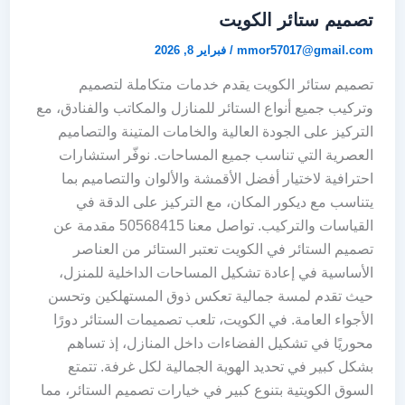
تصميم ستائر الكويت
mmor57017@gmail.com
/
فبراير 8, 2026
تصميم ستائر الكويت يقدم خدمات متكاملة لتصميم
وتركيب جميع أنواع الستائر للمنازل والمكاتب والفنادق، مع
التركيز على الجودة العالية والخامات المتينة والتصاميم
العصرية التي تناسب جميع المساحات. نوفّر استشارات
احترافية لاختيار أفضل الأقمشة والألوان والتصاميم بما
يتناسب مع ديكور المكان، مع التركيز على الدقة في
القياسات والتركيب. تواصل معنا 50568415 مقدمة عن
تصميم الستائر في الكويت تعتبر الستائر من العناصر
الأساسية في إعادة تشكيل المساحات الداخلية للمنزل،
حيث تقدم لمسة جمالية تعكس ذوق المستهلكين وتحسن
الأجواء العامة. في الكويت، تلعب تصميمات الستائر دورًا
محوريًا في تشكيل الفضاءات داخل المنازل، إذ تساهم
بشكل كبير في تحديد الهوية الجمالية لكل غرفة. تتمتع
السوق الكويتية بتنوع كبير في خيارات تصميم الستائر، مما