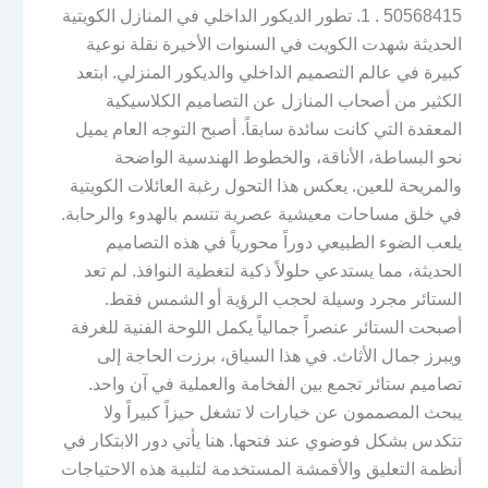
50568415 . 1. تطور الديكور الداخلي في المنازل الكويتية
الحديثة شهدت الكويت في السنوات الأخيرة نقلة نوعية
كبيرة في عالم التصميم الداخلي والديكور المنزلي. ابتعد
الكثير من أصحاب المنازل عن التصاميم الكلاسيكية
المعقدة التي كانت سائدة سابقاً. أصبح التوجه العام يميل
نحو البساطة، الأناقة، والخطوط الهندسية الواضحة
والمريحة للعين. يعكس هذا التحول رغبة العائلات الكويتية
في خلق مساحات معيشية عصرية تتسم بالهدوء والرحابة.
يلعب الضوء الطبيعي دوراً محورياً في هذه التصاميم
الحديثة، مما يستدعي حلولاً ذكية لتغطية النوافذ. لم تعد
الستائر مجرد وسيلة لحجب الرؤية أو الشمس فقط.
أصبحت الستائر عنصراً جمالياً يكمل اللوحة الفنية للغرفة
ويبرز جمال الأثاث. في هذا السياق، برزت الحاجة إلى
تصاميم ستائر تجمع بين الفخامة والعملية في آن واحد.
يبحث المصممون عن خيارات لا تشغل حيزاً كبيراً ولا
تتكدس بشكل فوضوي عند فتحها. هنا يأتي دور الابتكار في
أنظمة التعليق والأقمشة المستخدمة لتلبية هذه الاحتياجات