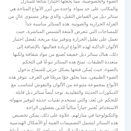
الضوء والخصوصية، مما يجعلها اختياراً شائعاً للمنازل
والمكاتب على حد سواء. واحدة من أبرز الأنواع المتاحة هي
ستائر دبل من القماش الثقيل، والذي يوفر مستوى عالٍ من
العزلة الحرارية والصوتية. هذه الستائر مناسبة جداً
للمساحات التي تتعرض لأشعة الشمس المباشرة، حيث
تعمل على تقليل الحرارة وتوفير بيئة مريحة. يُفضل اختيار
الألوان الداكنة لهذه الأنواع لزيادة فعاليتها. بالإضافة إلى
ذلك، هناك ستائر دبل خفيفة تُصنع من مواد شفافة ولكنها
متعددة الطبقات. تمنح هذه الستائر تنوعًا في التحكم
بالضوء، حيث يُمكن فتحها بشكل جزئي للسماح بدخول
الضوء الطبيعي، مما يخلق جوًا مريحًا في الغرف. تتوفر هذه
الأنواع بمجموعة متنوعة من الألوان والنقوش لتتناسب مع
الديكورات الحديثة والتقليدية. توجد أيضاً ستائر دبل قابلة
للتحكم عن بُعد، والتي تستخدم تقنيات حديثة لتوفير سهولة
الاستخدام. تُعتبر خياراً مثالياً للذين يفضلون الراحة
والتكنولوجيا في منازلهم. علاوة على ذلك، يمكن تخصيص
هذه الستائر لتشمل التصميمات الفنية أو الأشكال الهندسية
التي تضيف لمسة جمالية إلى أي مساحة. كل نوع من أنواع