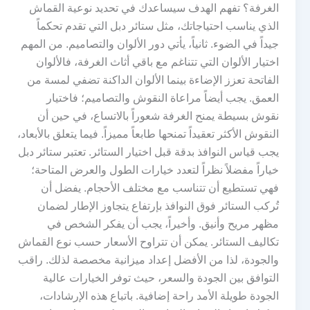
الغرفة؟ تفهم الهدف سيساعدك في تحديد نوعية القماش
الذي يناسب احتياجاتك، مثل ستائر دبل التي تقدم تحكماً
جيداً في الضوء. ثانياً، يأتي دور الألوان والتصاميم. من المهم
اختيار الألوان التي تتناغم مع باقي أثاث الغرفة، فالألوان
الفاتحة تعزز الإضاءة بينما الألوان الداكنة تضفي لمسة من
العمق. يجب أيضاً مراعاة النقوش والتصاميم؛ فاختيار
نقوش بسيطة يمنح الغرفة شعوراً بالاتساع، في حين أن
النقوش الأكثر تعقيداً تمنحها طابعاً مميزاً. فيما يتعلق بالأبعاد،
يجب قياس النوافذ بدقة قبل اختيار الستائر. تعتبر ستائر دبل
خياراً مفضلاً نظراً لتعدد خيارات الطول والعرض المتاحة؛
فهي تستطيع أن تتناسب مع مختلف الأحجام. يفضل أن
تُركب الستائر فوق النوافذ بإرتفاع يتجاوز الإطار لضمان
مظهر مريح وأنيق. وأخيراً، يجب أن يفكر الشخص في
تكاليف الستائر. يمكن أن تتراوح الأسعار حسب نوع القماش
والجودة، لذا من الأفضل إعداد ميزانية مخصصة لذلك. راقب
التوافق بين الجودة والسعر، حيث توفر الخيارات عالية
الجودة طويلة الأمد راحة إضافية. باتباع هذه الإرشادات،