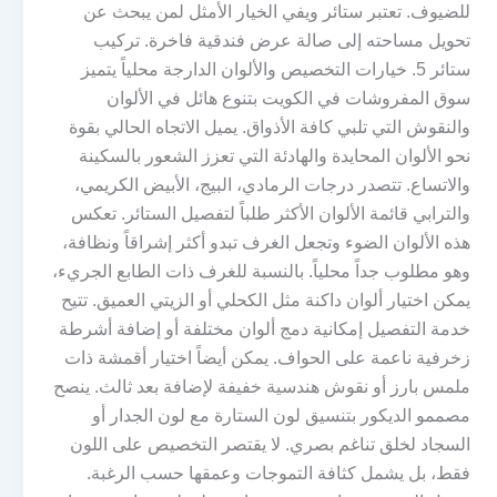
للضيوف. تعتبر ستائر ويفي الخيار الأمثل لمن يبحث عن
تحويل مساحته إلى صالة عرض فندقية فاخرة. تركيب
ستائر 5. خيارات التخصيص والألوان الدارجة محلياً يتميز
سوق المفروشات في الكويت بتنوع هائل في الألوان
والنقوش التي تلبي كافة الأذواق. يميل الاتجاه الحالي بقوة
نحو الألوان المحايدة والهادئة التي تعزز الشعور بالسكينة
والاتساع. تتصدر درجات الرمادي، البيج، الأبيض الكريمي،
والترابي قائمة الألوان الأكثر طلباً لتفصيل الستائر. تعكس
هذه الألوان الضوء وتجعل الغرف تبدو أكثر إشراقاً ونظافة،
وهو مطلوب جداً محلياً. بالنسبة للغرف ذات الطابع الجريء،
يمكن اختيار ألوان داكنة مثل الكحلي أو الزيتي العميق. تتيح
خدمة التفصيل إمكانية دمج ألوان مختلفة أو إضافة أشرطة
زخرفية ناعمة على الحواف. يمكن أيضاً اختيار أقمشة ذات
ملمس بارز أو نقوش هندسية خفيفة لإضافة بعد ثالث. ينصح
مصممو الديكور بتنسيق لون الستارة مع لون الجدار أو
السجاد لخلق تناغم بصري. لا يقتصر التخصيص على اللون
فقط، بل يشمل كثافة التموجات وعمقها حسب الرغبة.