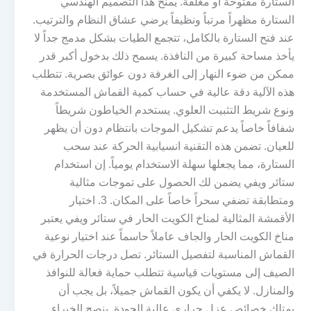
الستارة مفتوحة أو مغلقة. يمنح هذا التصميم الهندسي
الستارة مظهراً مرتباً ونظيفاً يرضي عشاق النظام والترتيب.
عند فتح الستارة بالكامل، تتجمع الطيات بشكل مدمج جداً لا
يأخذ مساحة كبيرة من النافذة. يسمح ذلك بدخول أكبر قدر
ممكن من ضوء النهار إلى الغرفة دون عوائق بصرية. تتطلب
هذه الآلية دقة عالية في حساب كمية القماش المستخدمة
ونوع شريط التثبيت العلوي. يستخدم الخياطون شريطاً
شفافاً خاصاً يدعم تشكيل الموجات بانتظام دون أن يظهر
للعيان. تضمن هذه التقنية انسيابية الحركة عند سحب
الستارة، مما يجعلها سهلة الاستخدام يومياً. إن استخدام
ستائر ويفي يضمن لك الحصول على تموجات مثالية
ومتطابقة تضفي سحراً خاصاً على المكان. 3. اختيار
الأقمشة المثالية لمناخ الكويت الحار في ستائر ويفي يعتبر
مناخ الكويت الحار والجاف عاملاً حاسماً عند اختيار نوعية
القماش المناسبة لتفصيل الستائر. تصل درجات الحرارة في
الصيف إلى مستويات قياسية تتطلب حماية فعالة للنوافذ
والمنازل. لا يكفي أن يكون القماش جميلاً، بل يجب أن
يمتلك خصائص عزل حراري عالية الجودة. ينصح الخبراء