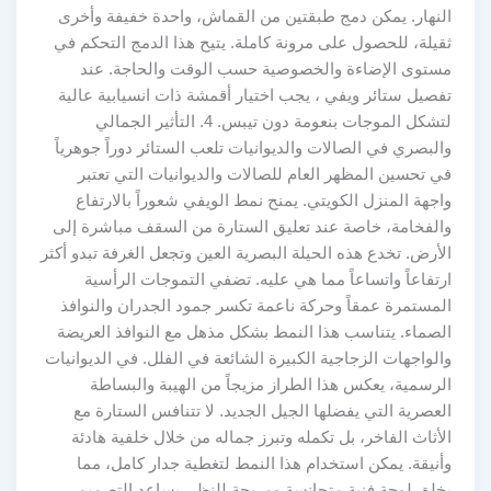
النهار. يمكن دمج طبقتين من القماش، واحدة خفيفة وأخرى
ثقيلة، للحصول على مرونة كاملة. يتيح هذا الدمج التحكم في
مستوى الإضاءة والخصوصية حسب الوقت والحاجة. عند
تفصيل ستائر ويفي ، يجب اختيار أقمشة ذات انسيابية عالية
لتشكل الموجات بنعومة دون تيبس. 4. التأثير الجمالي
والبصري في الصالات والديوانيات تلعب الستائر دوراً جوهرياً
في تحسين المظهر العام للصالات والديوانيات التي تعتبر
واجهة المنزل الكويتي. يمنح نمط الويفي شعوراً بالارتفاع
والفخامة، خاصة عند تعليق الستارة من السقف مباشرة إلى
الأرض. تخدع هذه الحيلة البصرية العين وتجعل الغرفة تبدو أكثر
ارتفاعاً واتساعاً مما هي عليه. تضفي التموجات الرأسية
المستمرة عمقاً وحركة ناعمة تكسر جمود الجدران والنوافذ
الصماء. يتناسب هذا النمط بشكل مذهل مع النوافذ العريضة
والواجهات الزجاجية الكبيرة الشائعة في الفلل. في الديوانيات
الرسمية، يعكس هذا الطراز مزيجاً من الهيبة والبساطة
العصرية التي يفضلها الجيل الجديد. لا تتنافس الستارة مع
الأثاث الفاخر، بل تكمله وتبرز جماله من خلال خلفية هادئة
وأنيقة. يمكن استخدام هذا النمط لتغطية جدار كامل، مما
يخلق لوحة فنية متجانسة ومريحة للنظر. يساعد التصميم