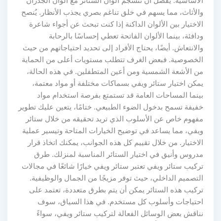
الأساسية. يُفضل أن تنسجم ألوان الستائر مع ألوان الجدران
والأثاث، مما يسهم في خلق تناغم بصري يجذب الأنظار. يُنصح
الاختيار بين الألوان الداكنة إذا كنت تبحث عن أجواء شاعرة
ودافئة، بينما الألوان الفاتحة تعطي إحساسًا بالرحابة
والانتعاش. أيضًا، يحتاج الأفراد إلى تحديد احتياجاتهم من حيث
الخصوصية. فبعض الغرف تتطلب مستويات أعلى من الحماية
من الأشعة الشمسية ومن أعين المتطفلين. في هذه الحالة،
يمكن اختيار ستائر ويفي بسماكات مختلفة أو مواد معتمة،
بينما المساحات العامة قد تستمتع بفرصة استخدام مواد
خفيفة تسمح بدخول الضوء الطبيعي. ختامًا، يتعين عليك تطوير
مفهوم خاص عن الأسلوب الذي تريد تحقيقه من خلال ستائر
ويفي، مما يساعد في توضيح الخيارات المتاحة وتيسير عملية
الاختيار. من خلال تقييم كل هذه الجوانب، يمكنك اتخاذ قرار
مدروس وأنيق في اختيار الستائر المناسبة لمنزلك. طرق
تركيب ستائر ويفي تعتبر ستائر ويفي خيارًا شائعًا في مجالات
التصميم الداخلي، حيث توفر مزيجًا من الجمال والوظيفية.
تركيب هذه الستائر يمكن أن يتم بطرق متعددة، تعتمد على
احتياجات وأسلوب كل مستخدم. في هذا السياق، سوف
نناقش بعض الوسائل الفعالة لتركيب ستائر ويفي، سواءً