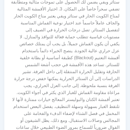
ستائر ويفي يضمن لك الحصول على تموجات مثالية ومتطابقة
تضفي سحراً خاصاً على المكان. 3. اختيار الأقمشة المثالية
لمناخ الكويت الحار في ستائر ويفي يعتبر مناخ الكويت الحار
والجاف عاملاً حاسماً عند اختيار نوعية القماش المناسبة
لتفصيل الستائر. تصل درجات الحرارة في الصيف إلى
مستويات قياسية تتطلب حماية فعالة للنوافذ والمنازل. لا
يكفي أن يكون القماش جميلاً، بل يجب أن يمتلك خصائص
عزل حراري عالية الجودة. ينصح الخبراء دائماً باستخدام
أقمشة التعتيم (Blackout) كطبقة أساسية أو بطانة خلفية
للستائر. تساعد هذه الأقمشة في حجب أشعة الشمس
الحارقة وتقليل الحرارة المنتقلة إلى داخل الغرفة. تشير
الدراسات إلى أن الستائر الحرارية يمكنها خفض درجة حرارة
الغرفة بنسبة ملحوظة. إلى جانب العزل الحراري، يجب
مراعاة مقاومة القماش للغبار الذي يكثر في أجواء الكويت.
تعتبر أقمشة الكتان والبوليستر المعالج خيارات ممتازة لأنها لا
تلتقط الغبار بسهولة وسهلة التنظيف. يفضل البعض استخدام
المخمل في فصل الشتاء لإضفاء الدفء والفخامة على
المجالس وصالات الاستقبال. ومع ذلك، يظل الشيفون أو
الفوال ضرورياً للسماح بمرور الضوء الطبيعي خلال ساعات