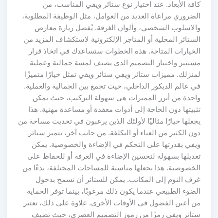
كافة الأبعاد. عند اختيار نوع ستائر ويفي المناسب، من
الضروري مراعاة العديد من العوامل، مثل الوظيفة المطلوبة،
والاسلوب الشخصي، وألوان الغرفة. يُفضل زيارة معارض
الستائر المحلية أو المتاجر الإلكترونية لاستكشاف المزيد من
الخيارات المتاحة. هذه الخطوات ستساعدك في اتخاذ قرار
مستنير واختيار التصميم الذي يضيف لمسة جمالية وعملية
لمنزلك. مميزات ستائر ويفي ستائر ويفي تمثل خيارًا متميزًا
في عالم الديكور الداخلي، حيث تجمع بين الجمالية والعملية.
واحدة من أبرز المميزات هي سهولة التركيب، حيث يمكن
تثبيتها دون الحاجة إلى أدوات معقدة أو مساعدة مهنية. هذا
يجعلها خيارًا مثاليًا لأولئك الذين يرغبون في تحديث مساحة من
دون الكثير من العناء أو التكلفة. من جانب آخر، تتميز ستائر
ويفي بقدرتها على التحكم في الإضاءة والخصوصية. يمكن
تعديلها بسهولة لتحسين الإضاءة في الغرفة أو للحفاظ على
الخصوصية. هذا يجعلها مناسبة للمساحات المختلفة، بدءًا من
غرف النوم إلى المكاتب. يمكن للستائر أن تسمح بدخول
الضوء الطبيعي عندما يكون ذلك مرغوبًا، بينما توفر الحماية
من أعين الفضول في الأوقات الأخرى. علاوة على ذلك، تعتبر
ستائر ويفي رمزًا من رموز التصميم العصري، حيث تضيف