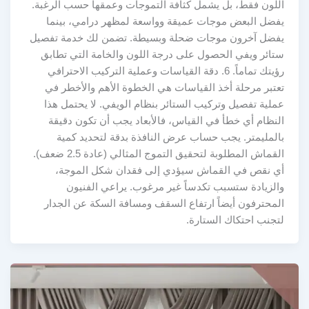
اللون فقط، بل يشمل كثافة التموجات وعمقها حسب الرغبة.
يفضل البعض موجات عميقة وواسعة لمظهر درامي، بينما
يفضل آخرون موجات ضحلة وبسيطة. تضمن لك خدمة تفصيل
ستائر ويفي الحصول على درجة اللون والخامة التي تطابق
رؤيتك تماماً. 6. دقة القياسات وعملية التركيب الاحترافي
تعتبر مرحلة أخذ القياسات هي الخطوة الأهم والأخطر في
عملية تفصيل وتركيب الستائر بنظام الويفي. لا يحتمل هذا
النظام أي خطأ في القياس، فالأبعاد يجب أن تكون دقيقة
بالمليمتر. يجب حساب عرض النافذة بدقة لتحديد كمية
القماش المطلوبة لتحقيق التموج المثالي (عادة 2.5 ضعف).
أي نقص في القماش سيؤدي إلى فقدان شكل الموجة،
والزيادة ستسبب تكدساً غير مرغوب. يراعي الفنيون
المحترفون أيضاً ارتفاع السقف ومسافة السكة عن الجدار
لتجنب احتكاك الستارة.