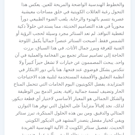
والخطوط الهندسية الواضحة والمريحة للعين. يعكس هذا
التحول رغبة العائلات الكويتية في خلق مساحات معيشية
عصرية تتسم بالهدوء والرحابة. يلعب الضوء الطبيعي دوراً
محورياً في هذه التصاميم الحديثة، مما يستدعي حلولاً ذكية
لتغطية النوافذ. لم تعد الستائر مجرد وسيلة لحجب الرؤية أو
الشمس فقط. أصبحت الستائر عنصراً جمالياً يكمل اللوحة
الفنية للغرفة ويبرز جمال الأثاث. في هذا السياق، برزت
الحاجة إلى تصاميم ستائر تجمع بين الفخامة والعملية في آن
واحد. يبحث المصممون عن خيارات لا تشغل حيزاً كبيراً ولا
تتكدس بشكل فوضوي عند فتحها. هنا يأتي دور الابتكار في
أنظمة التعليق والأقمشة المستخدمة لتلبية هذه الاحتياجات
المتزايدة. يفضل الكويتيون اليوم الخامات التي تتحمل المناخ
الحار وتضيف لمسة جمالية راقية. يعتبر الدمج بين الوظيفة
والشكل الجمالي هو المعيار الأساسي لاختيار أي قطعة ديكور.
لذلك، نجد إقبالاً متزايداً على الحلول التي توفر هذا التوازن
المثالي والدقيق. ومن بين هذه الحلول المبتكرة، تبرز ستائر
ويفي كخيار مفضل يتصدر المشهد في الديكور الكويتي
الحديث. تفصيل ستائر الكويت 2. الآلية الهندسية الفريدة
لنظام ستائر ويفي يتميز نظام الويفي بآلية عمل هندسية