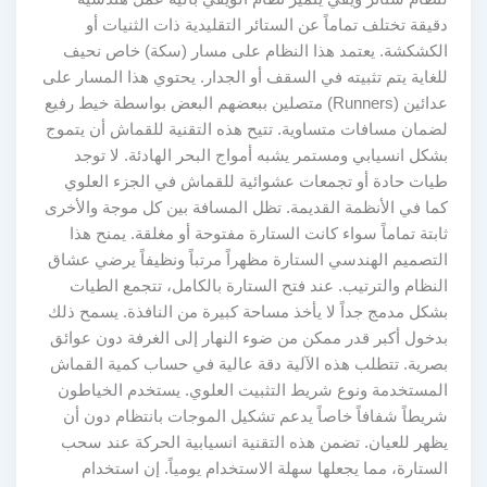
دقيقة تختلف تماماً عن الستائر التقليدية ذات الثنيات أو
الكشكشة. يعتمد هذا النظام على مسار (سكة) خاص نحيف
للغاية يتم تثبيته في السقف أو الجدار. يحتوي هذا المسار على
عدائين (Runners) متصلين ببعضهم البعض بواسطة خيط رفيع
لضمان مسافات متساوية. تتيح هذه التقنية للقماش أن يتموج
بشكل انسيابي ومستمر يشبه أمواج البحر الهادئة. لا توجد
طيات حادة أو تجمعات عشوائية للقماش في الجزء العلوي
كما في الأنظمة القديمة. تظل المسافة بين كل موجة والأخرى
ثابتة تماماً سواء كانت الستارة مفتوحة أو مغلقة. يمنح هذا
التصميم الهندسي الستارة مظهراً مرتباً ونظيفاً يرضي عشاق
النظام والترتيب. عند فتح الستارة بالكامل، تتجمع الطيات
بشكل مدمج جداً لا يأخذ مساحة كبيرة من النافذة. يسمح ذلك
بدخول أكبر قدر ممكن من ضوء النهار إلى الغرفة دون عوائق
بصرية. تتطلب هذه الآلية دقة عالية في حساب كمية القماش
المستخدمة ونوع شريط التثبيت العلوي. يستخدم الخياطون
شريطاً شفافاً خاصاً يدعم تشكيل الموجات بانتظام دون أن
يظهر للعيان. تضمن هذه التقنية انسيابية الحركة عند سحب
الستارة، مما يجعلها سهلة الاستخدام يومياً. إن استخدام