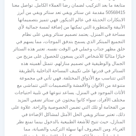
متابعة ما بعد التركيب لضمان رضا العملاء الكامل. تواصل معنا
50568415 مقدمة عن ستائر ويفي تعد ستائر ويفي من أبرز
الابتكارات الحديثة في عالم الديكور. فهي تتميز بتصميماتها
الأنيقة والمتطورة التي تمكنها من إضافة لمسة جمالية لأي
مساحة في المنزل. يعتمد تصميم ستائر ويفي على نظام
التجميع المبتكر الذي يسمح بتدفق الموجات، مما يسهم في
خلق مظهر جذاب وعملي في الوقت نفسه. تعتبر هذه الستائر
خيارًا مثاليًا للأشخاص الذين يسعون للحصول على مزيج من
الجمال والوظيفية في تصميم منازلهم. تتمثل أهميته هذه
الستائر في قدرتها على تكييف المساحة الداخلية بالطريقة
التي تتناسب مع الأذواق المختلفة. فهي تأتي في مجموعة
متنوعة من الألوان والأقمشة والتصميمات التي تتماشى مع
الأثاث الموجود في المنزل. يساعد تنوعها في تلبية احتياجات
مختلف الأفراد، سواء كانوا يبحثون عن ستائر تضفي المزيد
من الفخامة أو تلك التي تضمن الخصوصية والراحة. علاوة على
ذلك، تعتبر ستائر ويفي الحل الأمثل لمشاكل الإضاءة في
المنازل، حيث تتيح للأشعة الطبيعية بالدخول بينما تمنع نظر
الغرباء. ومن المعروف أنها سهلة التركيب والصيانة، مما