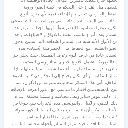
يجعلها خياراً مفضلاً للكثيرين. كما أن الإفادة الوظيفية التي
تقدمها، مثل القدرة على التحكم في كمية الضوء ورؤية
المنظر الخارجي، تجعل منها إضافة قيمة لأي منزل. أنواع
ستائر ويفي المتاحة تعد ستائر ويفي من الخيارات الشائعة في
الكويت نظرًا لتصاميمها العصرية وأسلوبها الجذاب. تتوفر هذه
الستائر بعدة أنواع تناسب مختلف الأذواق والاحتياجات. واحدة
من الأنواع الأساسية هي الستائر الشفافة، التي تسمح بدخول
الضوء الطبيعي مع الحفاظ على الخصوصية. تُستخدم هذه
الستائر عادة في غرف النوم وغرف المعيشة، حيث تخلق جوًا
دافئًا ومريحًا. تشمل الأنواع الأخرى ستائر ويفي المعتمة،
والتي توفر حماية أفضل من أشعة الشمس، مما يجعلها خيارًا
مثاليًا للمكاتب أو أي مكان يحتاج إلى التحكم في كمية الضوء
الداخل. تأتي هذه الستائر بمجموعة متنوعة من الألوان، مما
يتيح للمستخدمين اختيار ما يتناسب مع ديكور الغرفة. بالإضافة
إلى ذلك، تتوفر ستائر ويفي بتصاميم وأقمشة مختلفة، بما في
ذلك القطن، والكتان، والبولستر. هذه الخيارات تتيح تنوعًا في
الأساليب يمكن أن يتناسب مع مختلف أنماط الديكور، سواء
كانت تقليدية أو حديثة. من المهم أيضًا اختيار المقاس
المناسب للنافذة، حيث تتوفر الستائر بأحجام مختلفة لتناسب