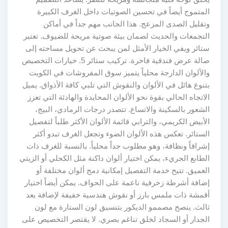
المتموج أيضاً في تحسين الصوتيات داخل الغرف الكبيرة
وتقليل الصدى المزعج. هذا الجانب مهم جداً في أماكن
التجمعات والحديث لضمان بيئة صوتية مريحة للضيوف. تعتبر
ستائر ويفي الخيار الأمثل لمن يبحث عن تحويل مساحته إلى
صالة عرض فندقية فاخرة. تركيب ستائر 5. خيارات التخصيص
والألوان الدارجة محلياً يتميز سوق المفروشات في الكويت
بتنوع هائل في الألوان والنقوش التي تلبي كافة الأذواق. يميل
الاتجاه الحالي بقوة نحو الألوان المحايدة والهادئة التي تعزز
الشعور بالسكينة والاتساع. تتصدر درجات الرمادي، البيج،
الأبيض الكريمي، والترابي قائمة الألوان الأكثر طلباً لتفصيل
الستائر. تعكس هذه الألوان الضوء وتجعل الغرف تبدو أكثر
إشراقاً ونظافة، وهو مطلوب جداً محلياً. بالنسبة للغرف ذات
الطابع الجريء، يمكن اختيار ألوان داكنة مثل الكحلي أو الزيتي
العميق. تتيح خدمة التفصيل إمكانية دمج ألوان مختلفة أو
إضافة أشرطة زخرفية ناعمة على الحواف. يمكن أيضاً اختيار
أقمشة ذات ملمس بارز أو نقوش هندسية خفيفة لإضافة بعد
ثالث. ينصح مصممو الديكور بتنسيق لون الستارة مع لون
الجدار أو السجاد لخلق تناغم بصري. لا يقتصر التخصيص على