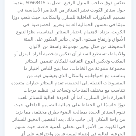
تعكس ذوق صاحب المنزل الرفيع. اتصل بنا 50568415 مقدمة
حول ستائر الكويت تعتبر الستائر من العناصر الأساسية في
تصميم الديكورات الداخلية للمنازل والمكاتب، حيث تلعب دورًا
مهمًا في تحسين الجمالية العامة وتعزيز الخصوصية. في
الكويت، يزداد الاهتمام باختيار الستائر المناسبة، نظرًا لتنوع
الأذواق وارتفاع مستوى الوعي بتأثير الديكور على البيئة
المحيطة. من خلال توفير مجموعة واسعة من الألوان
والأنماط، تستطيع الستائر أن تعكس شخصية أفراد المنزل أو
المكتب وتعكس الروح الثقافية للمكان. تتضمن الستائر
مجموعة متنوعة من الخامات، مما يتيح للناس اختيار ما
يتناسب مع احتياجاتهم والمكان الذي يعيشون فيه. من
المنسوجات الثقيلة إلى الخفيفة، تقدم الستائر خيارات متعددة
تتناسب مع مختلف المناخات وتساعد في تنظيم درجات
الحرارة داخل المنازل. كما أن الجودة العالية للستائر تلعب
دورًا حاسمًا في الحفاظ على جمالية التصميم الداخلي، حيث
تقوم الستائر الجيدة بمعالجة الضوء بطرق مختلفة، مما يزيد
من راحة المكان. إلى جانب ذلك، يعد التفصيل الدقيق للستائر
في الكويت من الأمور التي تحظى بأهمية خاصة، حيث تسهم
الحرفية العالية في إضفاء لمسة فريدة واحترافية على أي