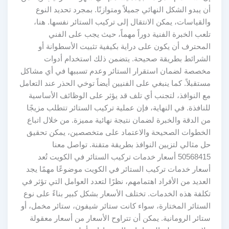
أن يبدو الشكل النهائي جميلاً ومتوازنًا. بمجرد تحديد النوع
والقياسات، يمكن الانتقال إلى تركيب الستائر نفسها. هنا،
تلعب الخبرة الفنية دوراً مهماً، حيث يجب على الفني
المحترف أن يكون على دراية بكيفية تثبيت الأسطوانة أو
الشرائط بطريقة صحيحة. يتضمن ذلك استخدام أدوات
مخصصة لضمان استقرار الستائر وعدم تسببها في أي مشاكل
مستقبلاً. كما ينبغي على الفنيين أيضاً توخي الحذر عند التعامل
مع النوافذ، لتجنب أي تلف قد يؤثر على الوظائف الأساسية
للنافذة. في النهاية، فإن عملية تركيب الستائر تتطلب مزيجًا
من الدقة والخبرة لضمان نتيجة نهائية مميزة. من خلال اتباع
الخطوات الصحيحة والاعتماد على متخصصين، يمكن تحقيق
حل مثالي لتزيين النوافذ بطريقة متقنة. تواصل معنا
50568415 أسعار خدمات تركيب الستائر في الكويت تُعد
أسعار خدمات تركيب الستائر في الكويت موضوعًا مهمًا يجد
العديد من الأفراد اهتمامهم، نظرًا لتعدد العوامل التي تؤثر في
تكلفة هذه الخدمات. تختلف الأسعار بشكل كبير بناءً على نوع
الستائر المختارة، سواء كانت ستائر شيفون، ستائر مخمل، أو
ستائر الرومانية. يمكن أن تتراوح الأسعار من أسعار معقولة