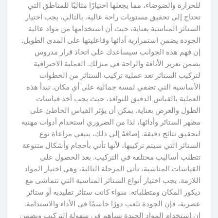
للحرارة والضوضاء، مما يجعلها اختيارًا مثاليًا للمناطق التي
تحتاج إلى تحقيق مستويات راحة عالية. بالتالي، يجب اختيار
الستائر المناسبة بعناية، حيث أن استخدامها من مواد عالية
الجودة يضمن استمرارية أدائها وفاعليتها على المدى الطويل.
إن فهم هذه الجوانب سيساعدك على اتخاذ قرار مدروس
يضمن تعزيز الأناقة والراحة في منزلك. العملية الاحترافية
لتركيب الستائر تعد عملية تركيب الستائر من الخطوات
الأساسية التي تضفي لمسة جمالية على أي مكان. تبدأ هذه
العملية بالقياس الدقيق للنوافذ، حيث يجب أخذ قياسات
الطول والعرض بعناية. يمكن أن يؤثر القياس الخاطئ على
مظهر الستائر وأدائها، لذا من الضروري استخدام أدوات مهنية
لتحقيق نتائج دقيقة. إضافةً إلى ذلك، ينبغي مراعاة نوع
الستائر التي سيتم تركيبها، لأنها تأتي بأحجام وأشكال متنوعة
تتطلب أساليب مختلفة في التركيب. بعد الحصول على
القياسات المناسبة، تأتي المرحلة التالية، وهي اختيار المواد
اللازمة. يجب اختيار أنواع الستائر المناسبة التي تتماشى مع
ديكور المكان ومتطلباته. سواء كانت ستائر تقليدية أو ستائر
عصرية، فإن الجودة تلعب دورًا حاسمًا في الأداء والاستدامة.
إن استخدام المواد الجيدة يساهم في سهولة التركيب ويضمن