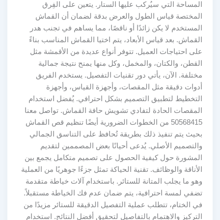
المساحة التي سيُركب عليها الستار. يتعين على الفِرق
المختصة قياس الطول والعرض بدقة لضمان أن القماش
المستخدم لا يكن زائدًا أو ناقصًا، مما يساهم في تجنب هدر
القماش. بعد قياس الأبعاد، يتم اختيا القماش المناسب بناءً
على احتياجات العميل. تتوفر أنواع عديدة من الأقمشة مثل
القطن، والكتان، والمخمل، وكل منها يمنح نتيجة جمالية
مختلفة. الآن، يأتي دور تقنيات التفصيل. يستخدم الفريق
أدوات دقيقة مثل المقصات، وأجهزة القياس، وأجهزة
التخطيط لتطبيق التصميم بشكل احترافي. يُفضل استخدام
المقصات الحادة لتفادي تشويش حافة القماش. تواصل معنا
50568415 من الخطوات الضرورية أيضًا تنظيم قص القماش
بحيث يتم تنفيذ ذلك بطريقة تُحافظ على التناسق الجمالي
والتصميم الأصلي. يُدعى أحيانًا بعض المصممين لتقديم
المشورة حول كيفية الحصول على تصميم متكامل يجمع بين
الأناقة والوظائف. تقنية الحياكة تمثل جزءًا جوهريًا من العملية
وهو ما يجلب المتانة للستائر. باستخدام آلات خياطة متقدمة
تضفي لمسة احترافية، يتم ضمان عدم فك الخياطة مستقبلاً.
في الختام، تتطلب عملية التفصيل الدقيقة للستائر مزيدًا من
التركيز والاهتمام بالتفاصيل لتحقيق أفضل النتائج. استخدام