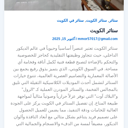
,
,
ستائر
ستائر الكويت
ستائر في الكويت
ستائر الكويت
mmor57017@gmail.com
/
أكتوبر 15, 2025
ستائر الكويت تعتبر عنصراً أساسياً وحيوياً في عالم الديكور
الداخلي، حيث تتجاوز وظيفتها التقليدية كحاجز للخصوصية
والتحكم بالإضاءة لتصبح قطعة فنية تُكمل أناقة وفخامة أي
مساحة. في السوق الكويتي، الذي يتميز بذوق رفيع يجمع بين
الأصالة المعمارية والتصاميم العصرية العالمية، تتنوع خيارات
الستائر لتشمل أحدث الموديلات الكلاسيكية الثقيلة التي تليق
بالمجالس الفخمة، والستائر المودرن العملية كـ “الرول”
و”البلاك آوت” التي توفر عزلاً حرارياً وصوتياً مثالياً لمواجهة
طبيعة المناخ. إن تفصيل الستائر في الكويت يركز على الجودة
العالية للخامات ودقة التنفيذ، مما يضمن للعميل الحصول
على تصميم فريد يتناغم بشكل مثالي مع أبعاد النافذة وألوان
الديكور، مضيفاً لمسة من الدفء والانسجام والجمالية التي