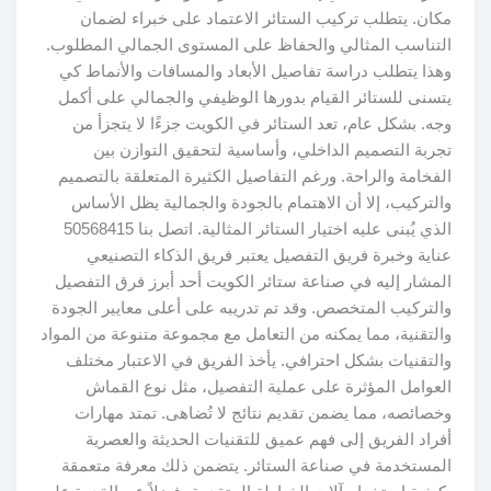
مكان. يتطلب تركيب الستائر الاعتماد على خبراء لضمان
التناسب المثالي والحفاظ على المستوى الجمالي المطلوب.
وهذا يتطلب دراسة تفاصيل الأبعاد والمسافات والأنماط كي
يتسنى للستائر القيام بدورها الوظيفي والجمالي على أكمل
وجه. بشكل عام، تعد الستائر في الكويت جزءًا لا يتجزأ من
تجربة التصميم الداخلي، وأساسية لتحقيق التوازن بين
الفخامة والراحة. ورغم التفاصيل الكثيرة المتعلقة بالتصميم
والتركيب، إلا أن الاهتمام بالجودة والجمالية يظل الأساس
الذي يُبنى عليه اختيار الستائر المثالية. اتصل بنا 50568415
عناية وخبرة فريق التفصيل يعتبر فريق الذكاء التصنيعي
المشار إليه في صناعة ستائر الكويت أحد أبرز فرق التفصيل
والتركيب المتخصص. وقد تم تدريبه على أعلى معايير الجودة
والتقنية، مما يمكنه من التعامل مع مجموعة متنوعة من المواد
والتقنيات بشكل احترافي. يأخذ الفريق في الاعتبار مختلف
العوامل المؤثرة على عملية التفصيل، مثل نوع القماش
وخصائصه، مما يضمن تقديم نتائج لا تُضاهى. تمتد مهارات
أفراد الفريق إلى فهم عميق للتقنيات الحديثة والعصرية
المستخدمة في صناعة الستائر. يتضمن ذلك معرفة متعمقة