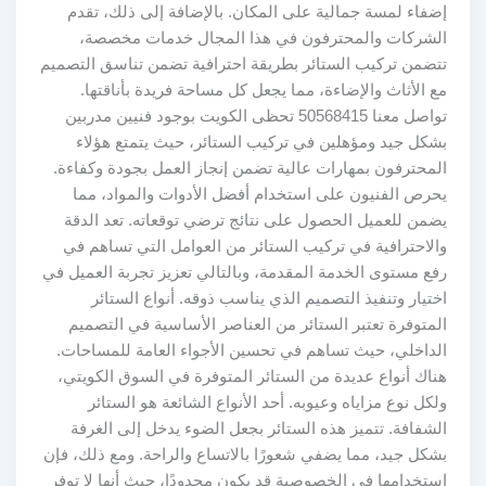
إضفاء لمسة جمالية على المكان. بالإضافة إلى ذلك، تقدم
الشركات والمحترفون في هذا المجال خدمات مخصصة،
تتضمن تركيب الستائر بطريقة احترافية تضمن تناسق التصميم
مع الأثاث والإضاءة، مما يجعل كل مساحة فريدة بأناقتها.
تواصل معنا 50568415 تحظى الكويت بوجود فنيين مدربين
بشكل جيد ومؤهلين في تركيب الستائر، حيث يتمتع هؤلاء
المحترفون بمهارات عالية تضمن إنجاز العمل بجودة وكفاءة.
يحرص الفنيون على استخدام أفضل الأدوات والمواد، مما
يضمن للعميل الحصول على نتائج ترضي توقعاته. تعد الدقة
والاحترافية في تركيب الستائر من العوامل التي تساهم في
رفع مستوى الخدمة المقدمة، وبالتالي تعزيز تجربة العميل في
اختيار وتنفيذ التصميم الذي يناسب ذوقه. أنواع الستائر
المتوفرة تعتبر الستائر من العناصر الأساسية في التصميم
الداخلي، حيث تساهم في تحسين الأجواء العامة للمساحات.
هناك أنواع عديدة من الستائر المتوفرة في السوق الكويتي،
ولكل نوع مزاياه وعيوبه. أحد الأنواع الشائعة هو الستائر
الشفافة. تتميز هذه الستائر بجعل الضوء يدخل إلى الغرفة
بشكل جيد، مما يضفي شعورًا بالاتساع والراحة. ومع ذلك، فإن
استخدامها في الخصوصية قد يكون محدودًا، حيث أنها لا توفر