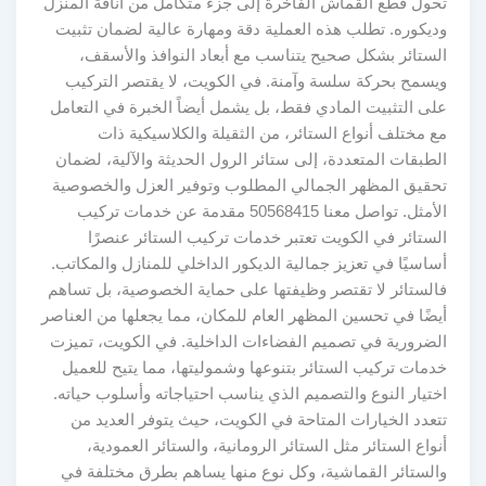
تحول قطع القماش الفاخرة إلى جزء متكامل من أناقة المنزل
وديكوره. تطلب هذه العملية دقة ومهارة عالية لضمان تثبيت
الستائر بشكل صحيح يتناسب مع أبعاد النوافذ والأسقف،
ويسمح بحركة سلسة وآمنة. في الكويت، لا يقتصر التركيب
على التثبيت المادي فقط، بل يشمل أيضاً الخبرة في التعامل
مع مختلف أنواع الستائر، من الثقيلة والكلاسيكية ذات
الطبقات المتعددة، إلى ستائر الرول الحديثة والآلية، لضمان
تحقيق المظهر الجمالي المطلوب وتوفير العزل والخصوصية
الأمثل. تواصل معنا 50568415 مقدمة عن خدمات تركيب
الستائر في الكويت تعتبر خدمات تركيب الستائر عنصرًا
أساسيًا في تعزيز جمالية الديكور الداخلي للمنازل والمكاتب.
فالستائر لا تقتصر وظيفتها على حماية الخصوصية، بل تساهم
أيضًا في تحسين المظهر العام للمكان، مما يجعلها من العناصر
الضرورية في تصميم الفضاءات الداخلية. في الكويت، تميزت
خدمات تركيب الستائر بتنوعها وشموليتها، مما يتيح للعميل
اختيار النوع والتصميم الذي يناسب احتياجاته وأسلوب حياته.
تتعدد الخيارات المتاحة في الكويت، حيث يتوفر العديد من
أنواع الستائر مثل الستائر الرومانية، والستائر العمودية،
والستائر القماشية، وكل نوع منها يساهم بطرق مختلفة في