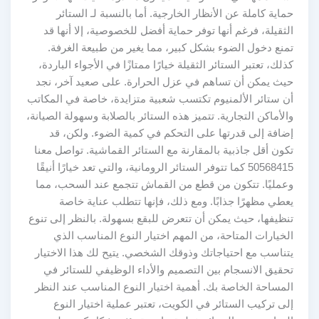
حماية كاملة عن الأنظار الخارجية. أما بالنسبة لـ الستائر
الثقيلة، فرغم أنها توفر حماية أفضل للخصوصية، إلا أنها قد
تمنع دخول الضوء بشكل كبير، مما يغير من طبيعة الغرفة.
كذلك، تعتبر الستائر الثقيلة خيارًا ممتازًا في الأجواء الباردة،
حيث يمكن أن تساهم في عزل الحرارة. على صعيد آخر، نجد
أن ستائر الألمنيوم تكتسب شعبية متزايدة، خاصة في المكاتب
والأماكن التجارية. تتميز هذه الستائر بالصلابة وسهولة الصيانة،
إضافة إلى قدرتها على التحكم في كمية الضوء. ولكن، قد
تكون أقل جاذبية بالمقارنة مع الستائر القماشية. تواصل معنا
50568415 كما تتوفر الستائر الرومانية، والتي تعد خيارًا أنيقًا
وعمليًا. تتكون من قطع من القماش تتجمع عند السحب، مما
يعطي مظهرًا جذابًا. ومع ذلك، فإنها تتطلب عناية خاصة
تنظيفها، حيث يمكن أن تتعرض للبقع بسهولة. بالنظر إلى تنوع
الخيارات المتاحة، من المهم اختيار النوع المناسب الذي
يتناسب مع احتياجاتك وذوقك الشخصي. يتيح لك هذا الاختيار
تحقيق الانسجام بين التصميم والأداء الوظيفي للستائر في
المساحة الخاصة بك. أهمية اختيار النوع المناسب عند النظر
إلى تركيب الستائر في الكويت، تعتبر عملية اختيار النوع