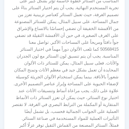
المناسب من الستائر خطوة حاسمة تؤثر بشكل كبير على
تجربة المستخدم النهائية. يجب أن يتم اختيار الستائر بناءً على
تصميم الغرفة، حيث تعمل الستائر كعناصر تزيينية تعزز من
جمال المساحة. على سبيل المثال، يمكن للستائر المصنوعة
من الأقمشة الخفيفة أن تضفي إحساسًا بالاتساع والإشراق
على الغرف الصغيرة، في حين أن الأقمشة الثقيلة قد تضفي
جواً دافئاً ومريحاً على المساحات الأكبر. تواصل معنا
50568415 كما تلعب الألوان دوراً مهماً في اختيار الستائر
المناسبة. يجب أن يتم تنسيق لون الستائر مع لون الجدران
والأثاث. فعلى سبيل المثال، يمكن للستائر ذات الألوان
المحايدة أن تعمل بشكل جيد في معظم الأثاث وتمنح المكان
شعوراً بالأناقة. بينما يمكن استخدام الألوان الجريئة كوسيلة
لإضفاء الحيوية على المساحة وإبراز عناصر التصميم الأخرى.
علاوة على ذلك، يجب مراعاة أنماط وتنسيقات الأثاث عند
اختيار نوع الستائر، حيث يمكن أن تعزز الستائر ذات الأنماط
المتقاربة أو المكملة من الترابط البصري في الغرفة. لا تقتصر
العملية على الجوانب الجمالية فحسب، بل تشمل أيضًا
التأثيرات العملية للمواد المستخدمة في صناعة الستائر.
فمثلاً، الستائر المصنعة من القماش الثقيل توفر عزلًا أكبر