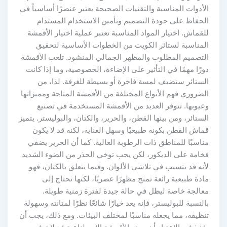
الأدوات المناسبة والتقنيات الصحيحة يعتبر عنصرًا أساسياً في
الحفاظ على جودة التصميم وتأمين الاستخدام المستدام
للقماش. اختيار المواد المناسبة تعتبر عملية اختيار الأقمشة
المناسبة لستائر الكويت من الخطوات الأساسية لتحقيق
التصميم المطلوب والمظهر الجمالي المنشود. تلعب الأقمشة
دورًا مهمًا في التأثير على الإضاءة، الخصوصية، وما إذا كانت
الستائر ستضيف لمسة فاخرة أو بسيطة للغرفة. لذا، من
الضروري فهم الأنواع المختلفة من الأقمشة المتاحة ومميزاتها
وعيوبها. تتوفر العديد من الأقمشة المستخدمة في تصنيع
الستائر، ومن بينها القطن، والحرير، والكتان، والبوليستر. يتميز
قماش القطن بكونه طبيعيًا وسهل العناية، لكنه قد لا يكون
مناسبًا للمناطق ذات الرطوبة العالية. كما أن الحرير يضفي
فخامة على الديكور، لكن يجب توخي الحذر من الضوء الشديد
لأنه قد يتسبب في تلاشي الألوان. وفيما يتعلق بالكتان، فهو
مادة طبيعية رائعة تمنح مظهرًا عصريًا، لكنها تحتاج إلى
معالجة خاصة ليظل في حالة جيدة لفترة زمنية طويلة.
بالنسبة للبوليستر، فإنه يعد خيارًا شائعًا نظرًا لمتانته وسهولة
تنظيفه، مما يجعله مناسبًا لمختلف البيئات. ومع ذلك، يجب أن