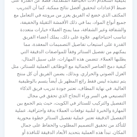
بكيفية استخدام آلات الخياطة المتقدمة، فضلاً عن القدرة على
ضبط الإعدادات لتحقيق أفضل نتائج ممكنة. كما أن التدريب
المكثف الذي خضع له الفريق يعزز من مرونته في التعامل مع
جميع أنواع المواد، بما في ذلك الأقمشة الثقيلة والخفيفة،
والشفافة وغير الشفافة، مما يمنح العملاء خيارات متعددة
تناسب احتياجاتهم. علاوة على ذلك، يملك أعضاء الفريق
القدرة على استيعاب تفاصيل التصميمات المعقدة، مما
يمكنهم من تفصيل الستائر وفقاً للمواصفات الدقيقة التي
يطلبها العملاء. تتضمن هذه المهارات، على سبيل المثال،
كيفية دمج العناصر الجمالية مع الوظائف العملية للستائر، مثل
العزل الصوتي والحراري. وبذلك، يضمن الفريق أن كل منتج
يتم تنفيذه ليس فقط رائع المظهر بل أيضاً يتسم بالوظيفية
العالية. في نهاية المطاف، تعتبر جودة تدريب فريق الذكاء
التصنيعي هي السر وراء النجاح الذي تحقق في مجال
التفصيل والتركيب للستائر في الكويت، حيث يتم الجمع بين
المهارة والخبرة لتلبية توقعات العملاء بدقة واحترافية. عملية
التفصيل الدقيقة تعتبر عملية تفصيل الستائر خطوة محورية
للتأكد من تحقيق التصميم المطلوب والحفاظ على جمال
المكان. تبدأ هذه العملية بتحديد الأبعاد الدقيقة للنافذة أو