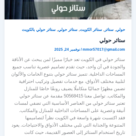
,
,
,
,
حولي
ستائر
ستائر الكويت
ستائر حولي
ستائر حولي بالكويت
ستائر حولي
mmor57017@gmail.com
/
نوفمبر 24, 2025
ستائر حولي في الكويت تعد خيارًا مميزًا لمن يبحث عن الأناقة
والجودة في آن واحد، حيث تقدم تصاميم عصرية تناسب جميع
المساحات الداخلية. تتميز ستائر حولي بتنوع الخامات والألوان
لتلبية مختلف الأذواق، مع خدمات تفصيل وتركيب احترافية
تضمن مظهرًا جماليًا متكاملًا يضيف رونقًا خاصًا للمنازل
والمكاتب. تواصل معنا 50568415 مقدمة عن ستائر حولي
تعتبر ستائر حولي من العناصر الأساسية التي تضفي لمسات
أنيقة وعصرية على المساحات الداخلية للمنازل والمكاتب.
فقد اكتسبت شهرة واسعة في الكويت نظراً لتصاميمها
المتنوعة والجذابة التي تلبي مختلف الأذواق والاحتياجات. يعود
تاريخ استخدام الستائر إلى العصور القديمة، حيث كانت