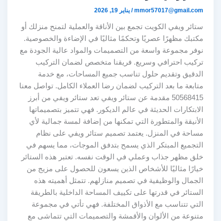
mmor57017@gmail.com
/
يناير 19, 2026
ستائر ويفي الكويت تجمع بين الأناقة والعملية لتمنح منزلك أو
مكتبك مظهرًا عصريًا وتحكمًا مثاليًا في الإضاءة والخصوصية.
نوفر مجموعة واسعة من التصميمات والمواد عالية الجودة مع
تركيب احترافي وسريع. فريقنا متخصص لضمان التركيب
الدقيق وتقديم حلول تناسب جميع المساحات، مع خدمة
متابعة ما بعد التركيب لضمان رضا العملاء الكامل. تواصل معنا
50568415 مقدمة عن ستائر ويفي تعد ستائر ويفي من أبرز
الابتكارات الحديثة في عالم الديكور. فهي تتميز بتصميماتها
الأنيقة والمتطورة التي تمكنها من إضافة لمسة جمالية لأي
مساحة في المنزل. يعتمد تصميم ستائر ويفي على نظام
التجميع المبتكر الذي يسمح بتدفق الموجات، مما يسهم في
خلق مظهر جذاب وعملي في الوقت نفسه. تعتبر هذه الستائر
خيارًا مثاليًا للأشخاص الذين يسعون للحصول على مزيج من
الجمال والوظيفية في تصميم منازلهم. تتمثل أهميته هذه
الستائر في قدرتها على تكييف المساحة الداخلية بالطريقة
التي تتناسب مع الأذواق المختلفة. فهي تأتي في مجموعة
متنوعة من الألوان والأقمشة والتصميمات التي تتماشى مع