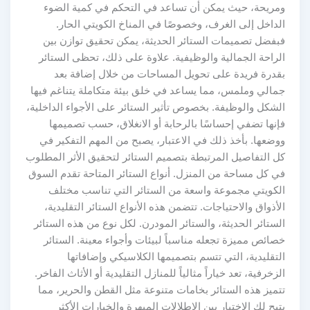
ومريحة، حيث يمكن أن تساعد في التحكم في كمية الضوء
الداخل إلى الغرف، وخصوصًا في المناخ الكويتي الحار.
فبفضل تصميمات الستائر الحديثة، يمكن تحقيق توازن بين
الراحة الجمالية والوظيفية. علاوة على ذلك، تحظى الستائر
بقدرة فريدة على تحويل المساحات من خلال إضافة بعد
جمالي وملمس، مما يساعد في خلق بيئة متكاملة يتناغم فيها
الشكل والوظيفة. بخصوص تأثير الستائر على الأجواء الداخلية،
فإنها تضفي إحساسًا بالرحابة أو الانغلاق، حسب تصميمها
ووضعها. بأخذ ذلك في الاعتبار، يصبح من المهم التفكير في
كل التفاصيل المرتبطة بتصميم الستائر لتحقيق الأثر المطلوب
في كل مساحة من المنزل. أنواع الستائر المتاحة تقدم السوق
الكويتي مجموعة واسعة من الستائر التي تناسب مختلف
الأذواق والاحتياجات. تتضمن هذه الأنواع الستائر التقليدية،
الستائر الحديثة، والستائر المودرن. لكل نوع من هذه الستائر
خصائص مميزة تجعله مناسباً لبيئات وأجواء معينة. الستائر
التقليدية، التي تتسم بتصميمها الكلاسيكي وإضافاتها
الزخرفية، تعد خياراً مثالياً للمنازل التقليدية أو الأثاث الفاخر.
تتميز هذه الستائر بخامات متنوعة مثل القطن والحرير، مما
يتيح لك الاختيار بين الإطلالات المبهرة والخيارات الأكثر