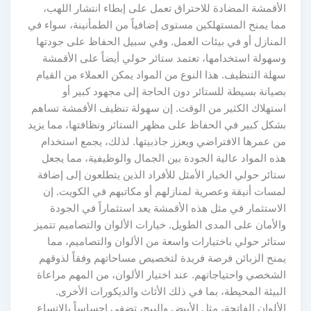
الأقمشة المضادة للاحتراق تعمل على إبطاء انتشار اللهب،
مما يمنح المستهلكين مستوى إضافياً من الطمأنينة، سواء في
المنازل أو في بيئات العمل. وفي سبيل الحفاظ على جودتها
وسهولة استخدامها، تعتمد ستائر حولي أيضاً على الأقمشة
سهلة التنظيف. هذا النوع من المواد يمكن العملاء من القيام
بصيانة بسيطة للستائر دون الحاجة إلى مجهود كبير أو
استهلاك الكثير من الوقت. إن سهولة تنظيف الأقمشة تساهم
بشكل كبير في الحفاظ على مظهر الستائر ونظافتها، مما يزيد
من عمرها الافتراضي ويعزز جاذبيتها. لذلك، يجمع استخدام
هذه المواد عالية الجودة بين الجمال والوظيفية، مما يجعل
ستائر حولي الخيار الأمثل للأفراد الذين يتطلعون إلى إضافة
لمسات أنيقة وعصرية لمنازلهم أو مكاتبهم في الكويت. إن
الاستثمار في مثل هذه الأقمشة يعد استثماراً في الجودة
والأمان على المدى الطويل. خيارات الألوان والتصاميم تتميز
ستائر حولي باختيارات واسعة من الألوان والتصاميم، مما
يمنح الزبائن فرصة فريدة لتخصيص مساحاتهم وفقاً لذوقهم
الشخصي واحتياجاتهم. عند اختيار الألوان، من المهم مراعاة
البيئة المحيطة، بما في ذلك الأثاث والديكورات الأخرى.
الألوان الفاتحة، مثل الأبيض والبيج، تضفي إحساساً بالاتساع