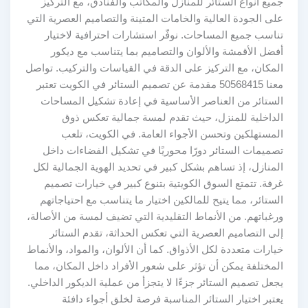
جميع أنواع الستائر للمنازل والمكاتب والفنادق، مع التركيز
على الجودة العالية والخامات المتينة والتصاميم العصرية التي
تناسب جميع المساحات. نوفّر استشارات احترافية لاختيار
أفضل الأقمشة والألوان والتصاميم بما يتناسب مع ديكور
المكان، مع التركيز على الدقة في القياسات والتركيب. تواصل
معنا 50568415 مقدمة عن تصميم الستائر في الكويت تعتبر
الستائر من العناصر الأساسية في إعادة تشكيل المساحات
الداخلية للمنزل، حيث تقدم لمسة جمالية تعكس ذوق
المستهلكين وتحسن الأجواء العامة. في الكويت، تلعب
تصميمات الستائر دورًا محوريًا في تشكيل الفضاءات داخل
المنازل، إذ تساهم بشكل كبير في تحديد الهوية الجمالية لكل
غرفة. تتمتع السوق الكويتية بتنوع كبير في خيارات تصميم
الستائر، مما يتيح للمالكين اختيار ما يتناسب مع احتياجاتهم
ورغباتهم. من الأنماط التقليدية التي تضيف لمسة من الأصالة،
إلى التصاميم العصرية التي تعكس الحداثة، تقدم الستائر
خيارات متعددة لكل الأذواق. كما أن الألوان، والمواد، والأنماط
المختلفة يمكن أن تؤثر على شعور الأفراد داخل المكان، مما
يجعل تصميم الستائر جزءًا لا يتجزأ من عملية الديكور الداخلي.
يعتبر اختيار الستائر المناسبة فرصة لخلق أجواء دافئة