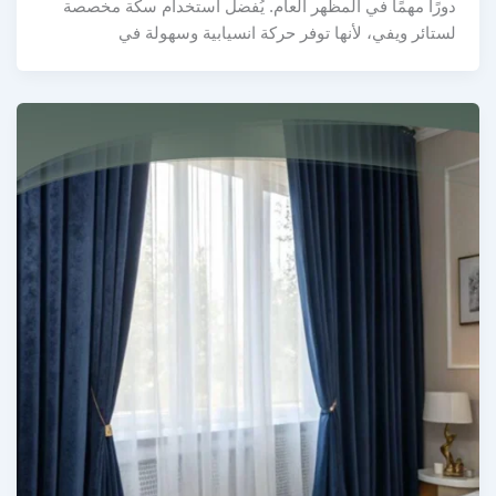
دورًا مهمًا في المظهر العام. يُفضل استخدام سكة مخصصة
لستائر ويفي، لأنها توفر حركة انسيابية وسهولة في