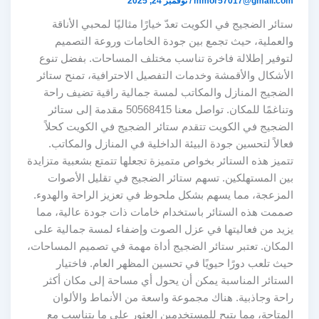
mmor57017@gmail.com
/
نوفمبر 24, 2025
ستائر الضجيج في الكويت تعدّ خيارًا مثاليًا لمحبي الأناقة
والعملية، حيث تجمع بين جودة الخامات وروعة التصميم
لتوفير إطلالة فاخرة تناسب مختلف المساحات. بفضل تنوع
الأشكال والأقمشة وخدمات التفصيل الاحترافية، تمنح ستائر
الضجيج المنازل والمكاتب لمسة جمالية راقية تضيف راحة
وتناغمًا للمكان. تواصل معنا 50568415 مقدمة إلى ستائر
الضجيج في الكويت تتقدم ستائر الضجيج في الكويت كحلاً
فعالاً لتحسين جودة البيئة الداخلية في المنازل والمكاتب.
تتميز هذه الستائر بخواص متميزة تجعلها تتمتع بشعبية متزايدة
بين المستهلكين. تسهم ستائر الضجيج في تقليل الأصوات
المزعجة، مما يسهم بشكل ملحوظ في تعزيز الراحة والهدوء.
صممت هذه الستائر باستخدام خامات ذات جودة عالية، مما
يزيد من فعاليتها في عزل الصوت وإضفاء لمسة جمالية على
المكان. تعتبر ستائر الضجيج أداة مهمة في تصميم المساحات،
حيث تلعب دورًا حيويًا في تحسين المظهر العام. فاختيار
الستائر المناسبة يمكن أن يحول أي مساحة إلى مكان أكثر
راحة وجاذبية. هناك مجموعة واسعة من الأنماط والألوان
المتاحة، مما يتيح للمستخدمين العثور على ما يتناسب مع