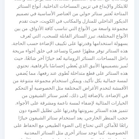
للابتكار والإبداع في تزيين المساحات الداخلية. أنواع الستائر
المتاحة تُعتبر ستائر حولي من العناصر الأساسية في تصميم
الديكور الداخلي للمنازل والمكاتب في الكويت، حيث تقدم
مجموعة واسعة من الأنواع التي تناسب كافة الأذواق. من بين
الأنواع المختلفة، تبرز الستائر القابلة للسحب، التي تُعرف
بسهولة استخدامها وقدرتها على تكييف الإضاءة حسب الحاجة.
هذه الستائر توفر مظهرًا عصريًا وتساعد في خلق أجواء مريحة
داخل المساحات. الستائر الرومانية تُعد خيارًا آخر شائعًا، حيث
تُميز بتصميمها الأنيق الذي يُعطي إحساسًا بالرفاهية. تحتوي
هذه الستائر على قطع متداخلة تُطوى عند رفعها، مما يُضفي
لمسة جمالية بكل تأكيد، ويمكن استخدام مجموعة متنوعة من
الأقمشة لتخدم الأغراض المختلفة مثل الخصوصية أو التحكم
في الإضاءة. بالإضافة إلى ذلك، تُعتبر ستائر الشيفون من
الخيارات المثالية لإضفاء لمسة ناعمة ومشرقة على الأجواء.
تتميز هذه الستائر بمرونتها وقدرتها على تظليل الضوء دون
حجب المنظر الخارجي. يعد استخدام ستائر الشيفون خيارًا
رائعًا للأماكن التي تحتاج إلى الضوء الطبيعي مع الحفاظ على
الخصوصية. كما توجد ستائر أخرى مثل الستائر المعدنية