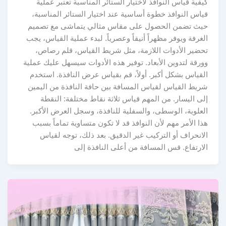
كيفية قياس النوافذ لاختيار الستائر المناسبة تعتبر عملية
قياس النوافذ خطوة أساسية عند اختيار الستائر المناسبة،
حيث تضمن الحصول على مقاس مثالي يتماشى مع تصميم
الغرفة ويوفر مظهراً أنيقاً وعصرياً. لبدء عملية القياس، يجب
تحضير الأدوات اللازمة، مثل شريط القياس، قلم رصاص،
وورقة لتدوين الأبعاد. توفير هذه الأدوات سيسهل عليك عملية
القياس بشكل أكبر. أولاً، قم بقياس عرض النافذة. استخدم
شريط القياس لقياس المسافة بين حافة النافذة من اليمين
إلى اليسار. من المهم قياس ثلاثة نقاط مختلفة: النقطة
العلوية، الوسطى، والسفلية للنافذة، وسجل العرض الأكبر.
هذا الأمر مهم لأن النوافذ قد لا تكون متساوية تماماً بسبب
الانحراف أو التركيب غير الدقيق. بعد ذلك، توجه لقياس
الارتفاع. قس المسافة من أعلى النافذة إلى