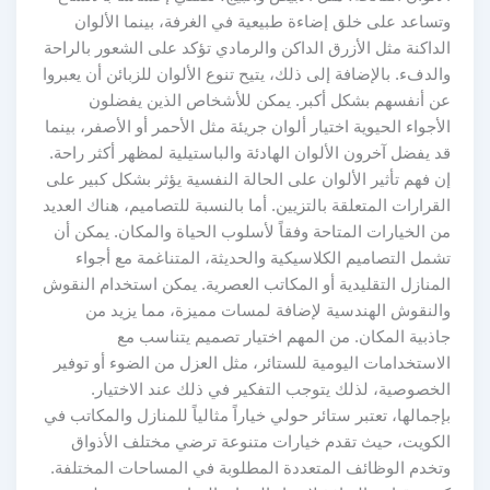
وتساعد على خلق إضاءة طبيعية في الغرفة، بينما الألوان
الداكنة مثل الأزرق الداكن والرمادي تؤكد على الشعور بالراحة
والدفء. بالإضافة إلى ذلك، يتيح تنوع الألوان للزبائن أن يعبروا
عن أنفسهم بشكل أكبر. يمكن للأشخاص الذين يفضلون
الأجواء الحيوية اختيار ألوان جريئة مثل الأحمر أو الأصفر، بينما
قد يفضل آخرون الألوان الهادئة والباستيلية لمظهر أكثر راحة.
إن فهم تأثير الألوان على الحالة النفسية يؤثر بشكل كبير على
القرارات المتعلقة بالتزيين. أما بالنسبة للتصاميم، هناك العديد
من الخيارات المتاحة وفقاً لأسلوب الحياة والمكان. يمكن أن
تشمل التصاميم الكلاسيكية والحديثة، المتناغمة مع أجواء
المنازل التقليدية أو المكاتب العصرية. يمكن استخدام النقوش
والنقوش الهندسية لإضافة لمسات مميزة، مما يزيد من
جاذبية المكان. من المهم اختيار تصميم يتناسب مع
الاستخدامات اليومية للستائر، مثل العزل من الضوء أو توفير
الخصوصية، لذلك يتوجب التفكير في ذلك عند الاختيار.
بإجمالها، تعتبر ستائر حولي خياراً مثالياً للمنازل والمكاتب في
الكويت، حيث تقدم خيارات متنوعة ترضي مختلف الأذواق
وتخدم الوظائف المتعددة المطلوبة في المساحات المختلفة.