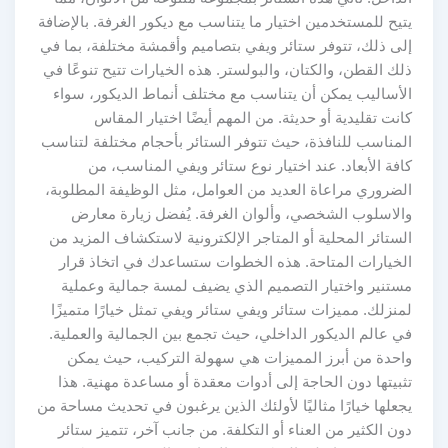
يتيح للمستخدمين اختيار ما يتناسب مع ديكور الغرفة. بالإضافة
إلى ذلك، تتوفر ستائر ويفي بتصاميم وأقمشة مختلفة، بما في
ذلك القطن، والكتان، والبولستر. هذه الخيارات تتيح تنوعًا في
الأساليب يمكن أن يتناسب مع مختلف أنماط الديكور، سواء
كانت تقليدية أو حديثة. من المهم أيضًا اختيار المقاس
المناسب للنافذة، حيث تتوفر الستائر بأحجام مختلفة لتناسب
كافة الأبعاد. عند اختيار نوع ستائر ويفي المناسب، من
الضروري مراعاة العديد من العوامل، مثل الوظيفة المطلوبة،
والاسلوب الشخصي، وألوان الغرفة. يُفضل زيارة معارض
الستائر المحلية أو المتاجر الإلكترونية لاستكشاف المزيد من
الخيارات المتاحة. هذه الخطوات ستساعدك في اتخاذ قرار
مستنير واختيار التصميم الذي يضيف لمسة جمالية وعملية
لمنزلك. مميزات ستائر ويفي ستائر ويفي تمثل خيارًا متميزًا
في عالم الديكور الداخلي، حيث تجمع بين الجمالية والعملية.
واحدة من أبرز المميزات هي سهولة التركيب، حيث يمكن
تثبيتها دون الحاجة إلى أدوات معقدة أو مساعدة مهنية. هذا
يجعلها خيارًا مثاليًا لأولئك الذين يرغبون في تحديث مساحة من
دون الكثير من العناء أو التكلفة. من جانب آخر، تتميز ستائر