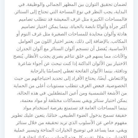
لضمان تحقيق التوازن بين المظهر الجمالي والوظيفة. في
البداية، يجب النظر في نوع المساحة التي تحتاج إلى الستائر.
فالمساحات الكبيرة مثل غرف المعيشة قد تتطلب تصاميم
أكثر جرأة وألوانًا نابضة بالحياة، بينما يمكن اختيار تصاميم
هادئة وألوان محايدة للمساحات الصغيرة مثل غرف النوم أو
المكاتب. بالإضافة إلى ذلك، يعتبر اختيار اللون من العوامل
الأساسية. يُفضل أن تنسجم ألوان الستائر مع ألوان الجدران
والأثاث، مما يسهم في خلق تناغم بصري يجذب الأنظار. يُنصح
الاختيار بين الألوان الداكنة إذا كنت تبحث عن أجواء شاعرة
ودافئة، بينما الألوان الفاتحة تعطي إحساسًا بالرحابة
والانتعاش. أيضًا، يحتاج الأفراد إلى تحديد احتياجاتهم من حيث
الخصوصية. فبعض الغرف تتطلب مستويات أعلى من الحماية
من الأشعة الشمسية ومن أعين المتطفلين. في هذه الحالة،
يمكن اختيار ستائر ويفي بسماكات مختلفة أو مواد معتمة،
بينما المساحات العامة قد تستمتع بفرصة استخدام مواد
خفيفة تسمح بدخول الضوء الطبيعي. ختامًا، يتعين عليك تطوير
مفهوم خاص عن الأسلوب الذي تريد تحقيقه من خلال ستائر
ويفي، مما يساعد في توضيح الخيارات المتاحة وتيسير عملية
الاختيار. من خلال تقييم كل هذه الجوانب، يمكنك اتخاذ قرار