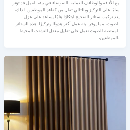
مع الأناقة والوظائف العملية. الضوضاء في بيئة العمل قد تؤثر
سلبًا على التركيز وبالتالي تقلل من كفاءة الموظفين. لذلك،
يعد تركيب ستائر الضجيج ابتكارًا هامًا يساعد على عزل
الصوت، مما يوفر بيئة عمل أكثر هدوءًا وتركيزًا. هذه الستائر
الممتصة للصوت تعمل على تقليل معدل التشتت المحيط
بالموظفين،