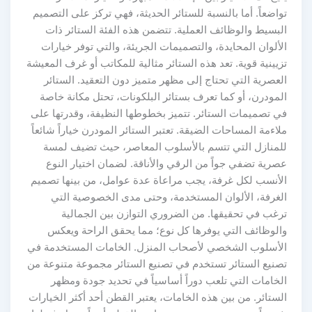
تواضعاً. أما بالنسبة للستائر الحديثة، فهي تركز على التصميم
البسيط والوظائف العملية. تتضمن هذه الفئة الستائر ذات
الألوان المحايدة، والتصميمات الجريئة، والتي توفر خيارات
تزيينية قوية. تعد هذه الستائر مثالية للمكاتب أو غرف المعيشة
العصرية التي تحتاج إلى مظهر متميز دون التعقيد. الستائر
المودرن، أو كما تعرف بستائر البلكونات، تحتل مكانة خاصة
في تصميمات الستائر. تتميز بخطوطها النظيفة، وقدرتها على
ملاءمة المساحات الضيقة. تعتبر الستائر المودرن خياراً شائعاً
للمنازل التي تتسم بالأسلوب المعاصر، حيث تضيف لمسة
عصرية تضفي جواً من الرقي والأناقة. لضمان اختيار النوع
الأنسب لكل غرفة، يجب مراعاة عدة عوامل، من بينها تصميم
الغرفة، الألوان المستخدمة، وحتى مدى الخصوصية التي
ترغب في تحقيقها. من الضروري التوازن بين الجمالية
والوظائف التي يوفرها كل نوع؛ مما يحقق الراحة ويعكس
الأسلوب الشخصي لأصحاب المنزل. الخامات المستخدمة في
تصنيع الستائر تستخدم في تصنيع الستائر مجموعة متنوعة من
الخامات التي تلعب دوراً أساسياً في تحديد جودة ومظهر
الستائر. من بين هذه الخامات، يعتبر القطن أحد أكثر الخيارات