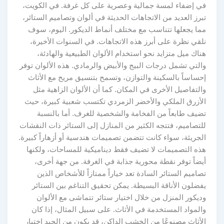
في إضفاء لمسة جمالية وعصرية على كل غرفة. في الكويت،
تبرز العديد من الاتجاهات الحديثة في ألوان وتصاميم الستائر،
مما يجعلها تتناسب مع مختلف أنماط الديكور. اليوم، سوف
نلقي نظرة على أبرز هذه الاتجاهات. في السنوات الأخيرة،
هناك ميل متزايد نحو استخدام الألوان الطبيعية والهادئة،
والتي تشمل درجات البيج والأبيض والرمادي. هذه الألوان توفر
إحساساً بالسكينة والتوازن، وتسمح بتنسيق مريح مع الأثاث
والتفاصيل الأخرى في المكان. كما أن الألوان الزاهية مثل
الأزرق الملكي والأخضر الزمردي تكتسب شعبية كبيرة، حيث
تضيف طابعاً من الفخامة والشخصية للغرف. أما بالنسبة
للتصاميم، فتتجه الكثير من المنازل إلى الستائر ذات النقشات
الجريئة، سواء كانت تتضمن تصميمات هندسية أو أزهاراً كبيرة.
هذه التصميمات لا تضيف فقط ديناميكية للمساحات، ولكنها
أيضاً توفر نقطة محورية جذابة في الغرفة. من جهة أخرى،
تصاميم الستائر السادة تعد خياراً ممتازاً للأشخاص الذين
يفضلون الأناقة البسيطة. يمكن تحقيق التناغم بين الستائر
وديكور المنزل من خلال اختيار ستائر تتماشى مع الألوان
والمواد المستخدمة في الأثاث. على سبيل المثال، إذا كان
الأثاث مصنوعًا من الخشب الداكن، قد يكون من الجيد اختيار