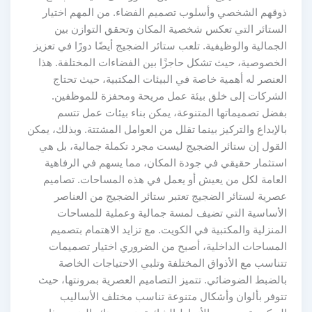
ذوقهم الشخصي وأسلوب تصميم الفضاء. من المهم اختيار
الستائر التي تعكس شخصية المكان وتحقق التوازن بين
الجمالية والوظيفية. تلعب ستائر الضجيج أيضًا دورًا في تعزيز
الخصوصية، حيث تشكل حاجزًا بين الفضاءات المختلفة. هذا
العنصر له أهمية خاصة في البيئات المكتبية، حيث تحتاج
الشركات إلى خلق بيئة عمل مريحة ومحفزة للموظفين.
بفضل تصميماتها المتنوعة، يمكن بناء بيئات عمل تتسم
بالإبداع والتركيز بينما تقلل من العوامل المشتتة. وبذلك، يمكن
القول إن ستائر الضجيج ليست مجرد تكملة جمالية، بل هي
استثمار حقيقي في جودة المكان، مما يسهم في الرفاهية
العامة لكل من يعيش أو يعمل في هذه المساحات. تصاميم
عصرية لستائر الضجيج تعتبر ستائر الضجيج من العناصر
الأساسية التي تضيف لمسة جمالية وعملية للمساحات
المنزلية والمكتبية في الكويت. مع تزايد الاهتمام بتصميم
المساحات الداخلية، أصبح من الضروري اختيار تصميمات
تتناسب مع الأذواق المختلفة وتلبي الاحتياجات الخاصة
بالضبط الضوضائي. تتميز التصاميم العصرية بمرونتها، حيث
تتوفر بألوان وأشكال متنوعة تناسب مختلف الأساليب