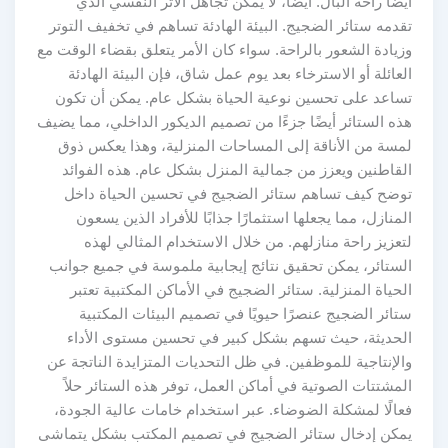
أيضًا راحة البال. أيضًا، لا يمكن تجاهل الأثر النفسي الذي
تقدمه ستائر الضجيج. البيئة الهادئة تساهم في تخفيف التوتر
وزيادة الشعور بالراحة. سواء كان الأمر يتعلق بقضاء الوقت مع
العائلة أو الاسترخاء بعد يوم عمل شاق، فإن البيئة الهادئة
تساعد على تحسين نوعية الحياة بشكل عام. يمكن أن تكون
هذه الستائر أيضًا جزءًا من تصميم الديكور الداخلي، مما يضيف
لمسة من الأناقة إلى المساحات المنزلية، وهذا يعكس ذوق
القاطنين ويعزز من جمالية المنزل بشكل عام. هذه الفوائد
توضح كيف تساهم ستائر الضجيج في تحسين الحياة داخل
المنازل، مما يجعلها استثمارًا جذابًا للأفراد الذين يسعون
لتعزيز راحة منازلهم. من خلال الاستخدام المثالي لهذه
الستائر، يمكن تحقيق نتائج إيجابية ملموسة في جميع جوانب
الحياة المنزلية. ستائر الضجيج في الأماكن المكتبية تعتبر
ستائر الضجيج عنصرًا حيويًا في تصميم البيئات المكتبية
الحديثة، حيث تسهم بشكل كبير في تحسين مستوى الأداء
والإنتاجية للموظفين. في ظل التحديات المتزايدة الناتجة عن
المشتتات الصوتية في أماكن العمل، توفر هذه الستائر حلاً
فعالًا لمشكلة الضوضاء. عبر استخدام خامات عالية الجودة،
يمكن إدخال ستائر الضجيج في تصميم المكتب بشكل يتماشى