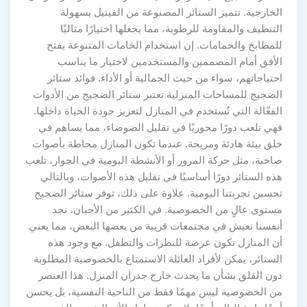
الخارجية. تتميز الستائر المصنوعة من الفينيل بسهولة
التنظيف والمقاومة للرطوبة، مما يجعلها اختيارًا مثاليًا
للمطابخ والحمامات. إن استخدام الخامات المتنوعة يفتح
الأفق أمام المصممين والمستخدمين لاختيار ما يناسب
احتياجاتهم، سواء من حيث الجمالية أو الأداء. فوائد ستائر
الضجيج للمساحات المنزلية تعتبر ستائر الضجيج من الأدوات
الفعّالة التي تُستخدم في المنازل لتعزيز جودة الحياة داخلها.
فهي تلعب دورًا محوريًا في تقليل الضوضاء، مما يساهم في
خلق بيئة هادئة ومريحة. عندما تكون المنازل محاطة بأصوات
صاخبة، مثل حركة المرور أو الأنشطة اليومية في الجوار، تلعب
هذه الستائر دورًا أساسيًا في تقليل هذه الأصوات، وبالتالي
تحسين تجربتنا اليومية. علاوة على ذلك، توفر ستائر الضجيج
مستوى عالٍ من الخصوصية. في الكثير من الأحيان، نجد
أنفسنا نعيش في مجتمعات قريبة من بعضها البعض، مما يعني
أن المنازل تكون عرضة للنظرات والتطفل. مع وجود هذه
الستائر، يمكن لأفراد العائلة الاستمتاع بالخصوصية المطلوبة
دون القلق بشأن ما يحدث خارج جدران المنزل. هذا العنصر
من الخصوصية ليس مهمًا فقط من الناحية النفسية، بل يحسن