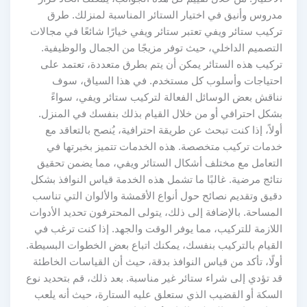
مدروس وأنيق في اختيار الستائر المناسبة لمنزلك. طرق
تركيب ستائر ويفي تعتبر ستائر ويفي خيارًا شائعًا في مجالات
التصميم الداخلي، حيث توفر مزيجًا من الجمال والوظيفية.
تركيب هذه الستائر يمكن أن يتم بطرق متعددة، تعتمد على
احتياجات وأسلوب كل مستخدم. في هذا السياق، سوف
نناقش بعض الوسائل الفعالة لتركيب ستائر ويفي، سواءً
بشكل احترافي أو من خلال القيام بذلك بنفسك في المنزل.
أولاً، إذا كنت تبحث عن طريقة احترافية، يُنصح بالتعاقد مع
خدمات تركيب متخصصة. هذه الخدمات تتميز بخبرتها في
التعامل مع مختلف أشكال الستائر ويفي، مما يضمن تحقيق
نتائج مرضية. غالبًا ما تشمل هذه الخدمة قياس النوافذ بشكل
دقيق وتقديم نصائح حول أنواع الأقمشة والألوان التي تناسب
المساحة. بالإضافة إلى ذلك، يتولى المحترفون تحديد الأدوات
اللازمة للتركيب، مما يوفر الوقت والجهد. إذا كنت ترغب في
القيام بالتركيب بنفسك، يمكنك اتباع بعض الخطوات البسيطة.
أولًا، تأكد من قياس النوافذ بدقة، حيث أن القياسات الخاطئة
قد تؤدي إلى شراء ستائر غير مناسبة. بعد ذلك، قم بتحديد نوع
السكة أو القضيب الذي ستعلق عليه الستارة، حيث أنه يلعب