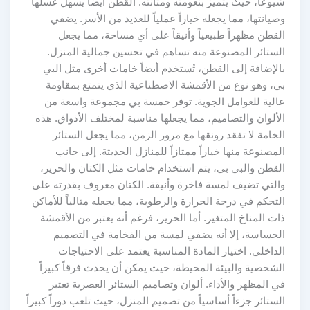
شيوعاً، حيث يتميز بنعومته ومتانته. القطن أيضاً يسهل غسلها
وصيانتها، مما يجعله خياراً عملياً للعديد من الأسر. يضفي
القطن مظهراً طبيعياً وأنيقاً على أي مساحة، مما يجعل
الستائر المصنوعة منه تساهم في تحسين جمالية المنزل.
بالإضافة إلى القطن، تُستخدم أيضاً خامات أخرى مثل البي
بي، وهو نوع من الأقمشة الاصطناعية الذي يتمتع بمقاومة
عالية للعوامل الجوية. توفر خمسة بي مجموعة واسعة من
الألوان والتصاميم، مما يجعلها مناسبة لمختلف الأذواق. هذه
الخامة لا تفقد رونقها مع مرور الزمن، مما يجعل الستائر
المصنوعة منها خياراً ممتازاً للمنازل الحديثة. إلى جانب
القطن والبي بي، يتم استخدام خامات مثل الكتان والحرير،
والتي تضيف لمسة فاخرة وأنيقة. الكتان معروف بقدرته على
التحكم في درجة الحرارة والرطوبة، مما يجعله مثالياً للأماكن
ذات المناخ المتغير. أما الحرير، فرغم أنه يعتبر من الأقمشة
الحساسة، إلا أنه يضفي لمسة من الفخامة في التصميم
الداخلي. اختيار المادة المناسبة يعتمد على الاحتياجات
الشخصية والبيئة المحيطة، حيث يمكن أن يحدث فرقاً كبيراً
في المظهر والأداء. ألوان وتصاميم الستائر العصرية تعتبر
الستائر جزءاً أساسياً من تصميم المنزل، حيث تلعب دوراً كبيراً