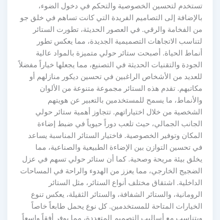
تستخدم لتحسين الخصوصية والتحكم في دخول الضوء،
بالإضافة إلى التصاميم الفريدة التي كانت تساهم في خلق جو
من الفخامة والرقي. في العصور الحديثة، تطورت الستائر
لتناسب الاتجاهات التصميمية الجديدة، مما يعكس تطور
أنماط الحياة. أصبحت ستائر حولي متميزة بالمواد عالية
الجودة والتقنيات الحديثة في التصنيع، مما يجعلها خياراً مفضلاً
للعديد من الأشخاص الراغبين في تحسين ديكور منازلهم أو
مكاتبهم. تقدم هذه الستائر مجموعة متنوعة من الألوان
والأنماط، ما يسمح للمستخدمين بالتعبير عن هويتهم
الشخصية من خلال اختياراتهم. تتجاوز أهمية ستائر حولي
الجانب الجمالي، حيث تلعب دوراً حيوياً في ضبط إضاءة
المكان وتوفير الخصوصية. فاختيار الستائر المناسبة يساعد
في تحسين التوازن بين الإضاءة الطبيعية والصناعية، مما
يخلق بيئة مريحة وصحية. كما أن ستائر حولي تسهم في عزل
الضجيج الخارجي، مما يعزز من الهدوء والراحة في المساحات
الداخلية. اشتقاق مختلف أنواع الستائر، مثل الستائر
الرومانية، والستائر الشفافة، والستائر الثقيلة، يعكس تنوع
الخيارات المتاحة للمستخدمين. كل نوع يحمل طابعاً خاصاً
ويتناسب مع أساليب التصميم المتعددة، مما يوفر أفقاً واسعاً