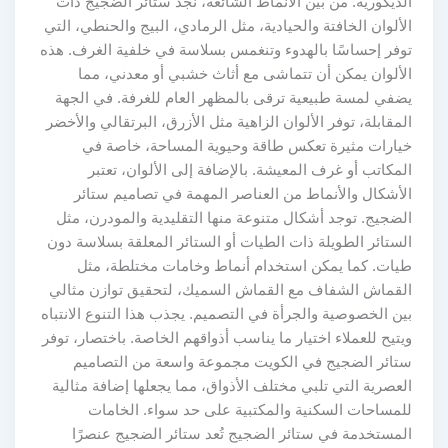
الديكورية. من بين الأنماط الشائعة، نجد ستائر الضجيج ذات
الألوان الخافتة والحيادية، مثل الرمادي، البيج والحنطي، التي
توفر إحساسًا بالهدوء وتنغمس بسلاسة في خلفية الغرف. هذه
الألوان يمكن أن تتماشى مع أثاث خشبي أو معدني، مما
يضفي لمسة طبيعية ترقى بالمظهر العام للغرفة. في الجهة
المقابلة، توفر الألوان الزاهية مثل الأزرق، البرتقالي والأخضر
خيارات مثيرة تعكس طاقة وحيوية المساحة، خاصة في
المكاتب أو غرف المعيشة. بالإضافة إلى الألوان، تعتبر
الأشكال والأنماط من العناصر المهمة في تصاميم ستائر
الضجيج. توجد أشكال متنوعة منها التقليدية والمودرن، مثل
الستائر الطويلة ذات الطيات أو الستائر المعلقة بسلاسة دون
طيات. كما يمكن استخدام أنماط وخامات مختلطة، مثل
القماش الشفاف مع القماش السميك، لتحقيق توازن مثالي
بين الخصوصية والجرأة في التصميم. يجذب هذا التنوع الانتباه
ويتيح للعملاء اختيار ما يناسب أذواقهم الخاصة. باختصار، توفر
ستائر الضجيج في الكويت مجموعة واسعة من التصاميم
العصرية التي تلبي مختلف الأذواق، مما يجعلها إضافة مثالية
للمساحات السكنية والمكتبية على حد سواء. الخامات
المستخدمة في ستائر الضجيج تُعد ستائر الضجيج عنصرًا