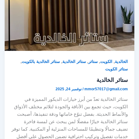
,
,
,
,
,
الخالدية
الكويت
ستائر
ستائر الخالدية
ستائر الخالدية بالكويت
ستائر الكويت
ستائر الخالدية
mmor57017@gmail.com
/
نوفمبر 24, 2025
ستائر الخالدية تعدّ من أبرز خيارات الديكور المميزة في
الكويت، حيث تجمع بين الأناقة والجودة لتلائم مختلف الأذواق
والأنماط الحديثة. بفضل تنوّع خاماتها ودقة تنفيذها، أصبحت
ستائر الخالدية خيارًا مفضلًا لمن يبحث عن لمسة فاخرة
تضيف جمالًا وتنظيمًا للمساحات المنزلية أو المكتبية. كما توفر
خدمات تفصيل وتركيب احترافية تضمن الحصول على أفضل