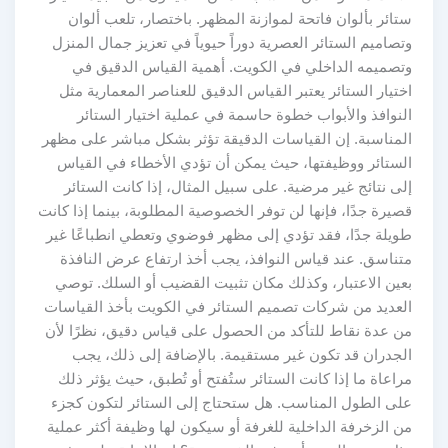
ستائر بألوان فاتحة لموازنة المظهر. باختصار، تلعب ألوان
وتصاميم الستائر العصرية دوراً حيوياً في تعزيز جمال المنزل
وتصميمه الداخلي في الكويت. أهمية القياس الدقيق في
اختيار الستائر يعتبر القياس الدقيق للعناصر المعمارية مثل
النوافذ والأبواب خطوة حاسمة في عملية اختيار الستائر
المناسبة. إن القياسات الدقيقة تؤثر بشكل مباشر على مظهر
الستائر ووظيفتها، حيث يمكن أن تؤدي الأخطاء في القياس
إلى نتائج غير مرضية. على سبيل المثال، إذا كانت الستائر
قصيرة جدًا، فإنها لن توفر الخصوصية المطلوبة، بينما إذا كانت
طويلة جدًا، فقد تؤدي إلى مظهر فوضوي وتعطي انطباعًا غير
متناسق. عند قياس النوافذ، يجب أخذ ارتفاع عرض النافذة
بعين الاعتبار، وكذلك مكان تثبيت القضيب أو السلك. توصي
العديد من شركات تصميم الستائر في الكويت بأخذ القياسات
من عدة نقاط للتأكد من الحصول على قياس دقيق، نظرًا لأن
الجدران قد تكون غير مستقيمة. بالإضافة إلى ذلك، يجب
مراعاة ما إذا كانت الستائر ستُفتح أو تُطبق، حيث يؤثر ذلك
على الطول المناسب. هل ستحتاج إلى الستائر لتكون كجزء
من الزخرفة الداخلية للغرفة أو سيكون لها وظيفة أكثر عملية