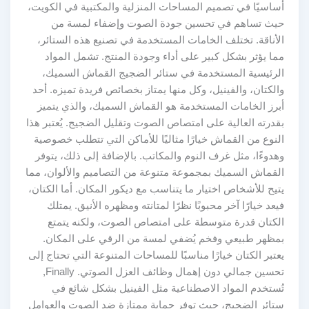
أساسيًا في تصميم المساحات المنزلية والمكتبية في الكويت،
حيث تساهم في تحسين جودة الصوت وإضفاء لمسة من
الأناقة. تختلف الخامات المستخدمة في تصنيع هذه الستائر،
مما يؤثر بشكل كبير على أداء وجودة المنتج. تشمل المواد
الرئيسية المستخدمة في ستائر الضجيج القماش السميك،
والكتان، والفينيل، وكل منها يمتاز بخصائص فريدة تميزه. أحد
أبرز الخامات المستخدمة هو القماش السميك، والذي يتميز
بقدرته العالية على امتصاص الصوت وتقليل الضجيج. يُعتبر هذا
النوع من القماش خيارًا مثاليًا للأماكن التي تتطلب خصوصية
وهدوءًا، مثل غرف النوم والمكاتب. بالإضافة إلى ذلك، يتوفر
القماش السميك بمجموعة متنوعة من التصاميم والألوان، مما
يتيح للأشخاص اختيار ما يتناسب مع ديكور المكان. أما الكتان،
فيعد خيارًا آخر محبوبًا نظرًا لمتانته ومظهره الأنيق. يمتلك
الكتان قدرة متوسطة على امتصاص الصوت، ولكنه يتمتع
بمظهر طبيعي وفخم يُضفي لمسة من الرقي على المكان.
يعتبر الكتان خيارًا مناسبًا للمساحات المتنوعة التي تحتاج إلى
تحسين جمالي دون إهمال وظائف العزل الصوتي. Finally,
تُستخدم المواد الاصطناعية مثل الفينيل بشكل شائع في
ستائر الضجيج، حيث توفر حماية ممتازة ضد الصوت والعوامل