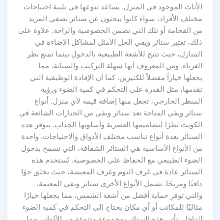
الأثاث الموجود في المنزل. يساعد تنوعها في تلبية احتياجات
مختلف الأفراد، سواء كانوا يبحثون عن ستائر تضفي المزيد
من الفخامة أو تلك التي تضمن الخصوصية والراحة. علاوة على
ذلك، تعتبر ستائر ويفي الحل الأمثل لمشاكل الإضاءة في
المنازل، حيث تتيح للأشعة الطبيعية بالدخول بينما تمنع نظر
الغرباء. ومن المعروف أنها سهلة التركيب والصيانة، مما
يجعلها خياراً مفضلاً للكثيرين. كما أن الإفادة الوظيفية التي
تقدمها، مثل القدرة على التحكم في كمية الضوء ورؤية
المنظر الخارجي، تجعل منها إضافة قيمة لأي منزل. أنواع
ستائر ويفي المتاحة تعد ستائر ويفي من الخيارات الشائعة في
الكويت نظرًا لتصاميمها العصرية وأسلوبها الجذاب. تتوفر هذه
الستائر بعدة أنواع تناسب مختلف الأذواق والاحتياجات. واحدة
من الأنواع الأساسية هي الستائر الشفافة، التي تسمح بدخول
الضوء الطبيعي مع الحفاظ على الخصوصية. تُستخدم هذه
الستائر عادة في غرف النوم وغرف المعيشة، حيث تخلق جوًا
دافئًا ومريحًا. تشمل الأنواع الأخرى ستائر ويفي المعتمة،
والتي توفر حماية أفضل من أشعة الشمس، مما يجعلها خيارًا
مثاليًا للمكاتب أو أي مكان يحتاج إلى التحكم في كمية الضوء
الداخل. تأتي هذه الستائر بمجموعة متنوعة من الألوان، مما