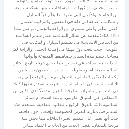
لمسة تجمع بين الأناقة والجودة، حيث توفر تصاميم متنوعة
تناسب مختلف الديكورات والمساحات. تتميز بتشكيلة واسعة
من الخامات والألوان التي تضيف طابعاً راقياً للمنازل
والمكاتب، إضافة إلى دقة في التفصيل والتركيب لضمان
أفضل مظهر وأعلى مستوى من الراحة والجمال. تواصل معنا
50568415 مقدمة عن ستائر السالمية تعتبر ستائر السالمية
من العناصر الأساسية في تصميم المنازل والمكاتب في
الكويت،. حيث تلعب دورًا مهمًا في إضافة الجمال والراحة لكل
مساحة. تتميز هذه الستائر بتصاميمها المتنوعة وألوانها
الجذابة، مما يساعد في تحسين جمالية أي غرفة. تاريخ ستائر
السالمية يمتد لعقود طويلة،. حيث بدأت كمكون بسيط من
مكونات الديكور الداخلي،. لتتحول مع مرور الوقت إلى رمز
للأناقة والراحة في الحياة اليومية. شهدت الستائر تطورًا كبيرًا
في التصاميم والمواد، مما يجعلها خيارًا مفضلًا لدى الكثير من
الأشخاص. في السياق الكويتي، يرتبط استخدام ستائر
السالمية دائمًا بالذوق الرفيع والتقاليد الثقافية. تستخدم هذه
الستائر في منازلنا لتعزيز الخصوصية وإضفاء أجواء دافئة،.
حيث أنها تعمل على تنظيم الضوء الداخل، مما يخلق بيئة
مريحة للسكان. تفضل العديد من العائلات اعتماد ستائر