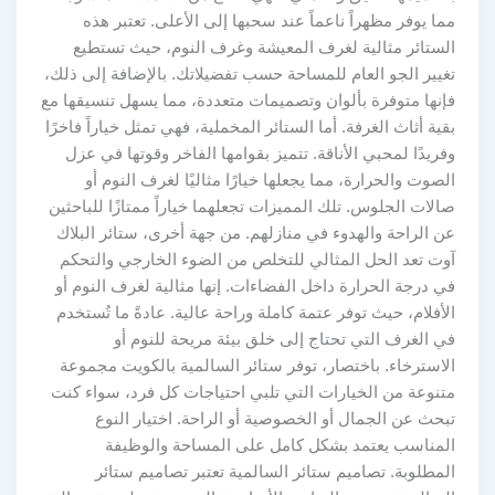
مما يوفر مظهراً ناعماً عند سحبها إلى الأعلى. تعتبر هذه
الستائر مثالية لغرف المعيشة وغرف النوم، حيث تستطيع
تغيير الجو العام للمساحة حسب تفضيلاتك. بالإضافة إلى ذلك،
فإنها متوفرة بألوان وتصميمات متعددة، مما يسهل تنسيقها مع
بقية أثاث الغرفة. أما الستائر المخملية، فهي تمثل خياراً فاخرًا
وفريدًا لمحبي الأناقة. تتميز بقوامها الفاخر وقوتها في عزل
الصوت والحرارة، مما يجعلها خيارًا مثاليًا لغرف النوم أو
صالات الجلوس. تلك المميزات تجعلهما خياراً ممتازًا للباحثين
عن الراحة والهدوء في منازلهم. من جهة أخرى، ستائر البلاك
آوت تعد الحل المثالي للتخلص من الضوء الخارجي والتحكم
في درجة الحرارة داخل الفضاءات. إنها مثالية لغرف النوم أو
الأفلام، حيث توفر عتمة كاملة وراحة عالية. عادةً ما تُستخدم
في الغرف التي تحتاج إلى خلق بيئة مريحة للنوم أو
الاسترخاء. باختصار، توفر ستائر السالمية بالكويت مجموعة
متنوعة من الخيارات التي تلبي احتياجات كل فرد، سواء كنت
تبحث عن الجمال أو الخصوصية أو الراحة. اختيار النوع
المناسب يعتمد بشكل كامل على المساحة والوظيفة
المطلوبة. تصاميم ستائر السالمية تعتبر تصاميم ستائر