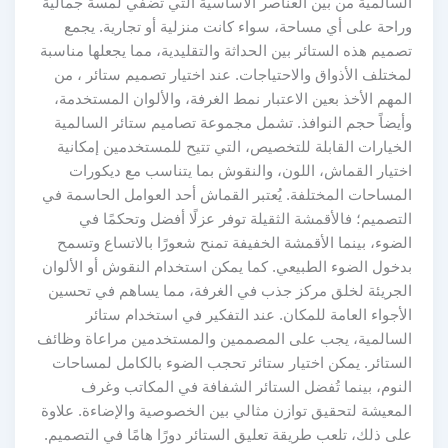
السالمية من بين العناصر الأساسية التي تضفي لمسة جمالية
وراحة على أي مساحة، سواء كانت منزلية أو تجارية. يجمع
تصميم هذه الستائر بين الحداثة والتقليدية، مما يجعلها مناسبة
لمختلف الأذواق والاحتياجات. عند اختيار تصميم ستائر ، من
المهم الأخذ بعين الاعتبار نمط الغرفة، والألوان المستخدمة،
وأيضاً حجم النوافذ. تشمل مجموعة تصاميم ستائر السالمية
الخيارات القابلة للتخصيص، التي تتيح للمستخدمين إمكانية
اختيار القماش، اللون، والنقوش بما يتناسب مع ديكورات
المساحات المختلفة. يُعتبر القماش أحد العوامل الحاسمة في
التصميم؛ فالأقمشة الثقيلة توفر عزلًا أفضل وتحكمًا في
الضوء، بينما الأقمشة الخفيفة تمنح شعورًا بالاتساع وتسمح
بدخول الضوء الطبيعي. كما يمكن استخدام النقوش أو الألوان
الجريئة لخلق مركز جذب في الغرفة، مما يساهم في تحسين
الأجواء العامة للمكان. عند التفكير في استخدام ستائر
السالمية، يجب على المصممين والمستخدمين مراعاة وظائف
الستائر. يمكن اختيار ستائر تحجب الضوء بالكامل لمساحات
النوم، بينما تُفضل الستائر الشفافة في المكاتب وغرف
المعيشة لتحقيق توازن مثالي بين الخصوصية والإضاءة. علاوة
على ذلك، تلعب طريقة تعليق الستائر دورًا هامًا في التصميم.