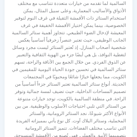
السالمية لما تقدمه من خيارات متعددة تتناسب مع مختلف
الأذواق والأساليب المعمارية. وعلى سبيل المثال، يمكن
استخدام الستائر ذات الأقمشة الثقيلة في غرف النوم لتوفير
الخصوصية، بينما يمكن اختيار الأقمشة الخفيفة في غرف
المعيشة لإدخال الضوء الطبيعي. تتجاوز أهمية ستائر السالمية
الجانب الوظيفي، حيث تعتبر عنصراً زخرفياً أساسياً يعكس
شخصية أصحاب المنازل. إذ تُعتبر الستائر ليست مجرد وسائل
لتغطية النوافذ، بل هي أيضًا جزء من الهوية الثقافية والتعبير
عن الذوق الفردي. من خلال الجمع بين الأناقة والراحة، تسهم
ستائر السالمية في تحسين جودة الحياة اليومية للمقيمين في
الكويت، مما يجعلها خيارًا شائعًا ومحبوبًا في المجتمعات
الحديثة. أنواع ستائر السالمية تعتبر الستائر جزءاً أساسياً من
تصميم المساحات الداخلية، حيث تضيف لمسة جمالية وتوفر
الراحة. في منطقة السالمية بالكويت، توجد خيارات متنوعة
من الستائر التي تلبي احتياجات الأسلوب والوظيفية. من بين
الأنواع الأكثر شيوعًا، نجد الستائر الرومانية، والستائر
المخملية، وستائر البلاك آوت. كل نوع يأتي بمميزاته الفريدة
التي تناسب مختلف الفضاءات. تتميز الستائر الرومانية
بتصميمها الأنيق والعملي. فهي تُصنع من الأقمشة المنسوجة،