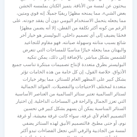
يبحثون عن لمسة من الأناقة. يتميز الكتان بملمسه الخشن
بعض الشيء، مما يمنحه مظهرًا ريفيًا جميلًا. إنه قوي ومتين،
مما يجعله يتحمل الاستخدام اليومي دون أن يفقد جودته. على
الرغم من كونه أكثر تكلفة من القطن، إلا أنه يضمن مظهرًا
فخمًا يضيف إلى أي تصميم داخلي. البوليستر هو خيار آخر
شائع بسبب متانته وسهولة صيانته. فهو مقاوم للتجاعيد
والبهتان مما يجعله خيارًا مناسبًا للمساحات التي تتعرض
للشمس بشكل مباشر. بالإضافة إلى ذلك، يمكن تنكيه
البوليستر بطرق متعددة لإنتاج تصميمات مبتكرة تناسب جميع
الأذواق. خلاصة القول، إن كل خامة من هذه الخامات تؤثر
بشكل كبير على المظهر العام للستائر، مما يوفر خيارات
متعددة لمختلف الاحتياجات والتفضيلات. الفوائد الجمالية
لستائر السالمية تعتبر ستائر السالمية من العناصر الأساسية
التي تعزز الجمال والراحة في المساحات الداخلية. إن اختيار
الستائر المناسبة يمكن أن يسهم بشكل كبير في تحسين
التصميم العام لأي غرفة، سواء كانت غرفة معيشة، أو غرفة
نوم، أو حتى مطبخ. فالتصميم الأنيق لهذه الستائر يضفي
لمسة من الجاذبية والرقي التي تجعل الفضاءات تبدو أكثر