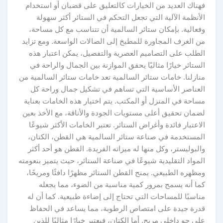
فهناك العديد من الخيارات كالتعليق على قضبان أو استخدام
الأنظمة الآلية التي تجعل التحكم في الستائر أكثر سهولة
وفعالية. بإمكان ستائر السالمية أن تتناسب مع كل مساحة،
من الغرف المجاورة للمطبخ إلى الصالات الواسعة. ومع تزايد
الطلب على التصاميم العصرية والتفصيل، يمكن اعتبار هذه
الستائر خيارًا مثاليًا يحقق الموازنة بين الجمال والراحة في
منازلنا. خامات ستائر السالمية تعد خامات ستائر السالمية من
العناصر الأساسية التي تساهم في تشكيل جمال وراحة كل
مساحة في المنزل أو المكتب. يتم اختيار هذه الخامات بعناية
لضمان تحقيق أعلى مستويات الجودة والأناقة، مع الأخذ بعين
الاعتبار فائدة وأغراض الستائر. تعتبر الخامات الأكثر شيوعًا
المستخدمة في صناعة ستائر السالمية هي القطن، الكتان،
والبوليستر، وكل منها له ميزاته الفريدة. القطن هو أحد أكثر
المواد التقليدية شيوعًا في صناعة الستائر، حيث يتميز بنعومته
ومظهره الطبيعي. يمنح القطن الستائر مظهرًا دافئًا ومريحًا،
كما أنه يسمح بمرور كمية مناسبة من الضوء، مما يجعله
مناسبًا للمساحات التي تحتاج إلى إضاءة طبيعية. كما أن له
قدرة جيدة على امتصاص الرطوبة، مما يساعد في الحفاظ
على جو داخلي مريح. أما الكتان، فيعتبر خيارًا مثاليًا للذين