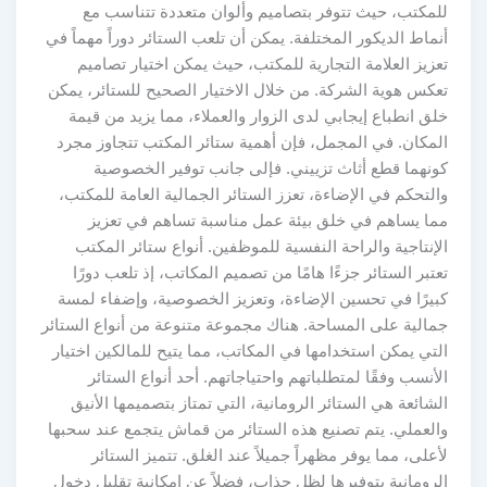
للمكتب، حيث تتوفر بتصاميم وألوان متعددة تتناسب مع
أنماط الديكور المختلفة. يمكن أن تلعب الستائر دوراً مهماً في
تعزيز العلامة التجارية للمكتب، حيث يمكن اختيار تصاميم
تعكس هوية الشركة. من خلال الاختيار الصحيح للستائر، يمكن
خلق انطباع إيجابي لدى الزوار والعملاء، مما يزيد من قيمة
المكان. في المجمل، فإن أهمية ستائر المكتب تتجاوز مجرد
كونهما قطع أثاث تزييني. فإلى جانب توفير الخصوصية
والتحكم في الإضاءة، تعزز الستائر الجمالية العامة للمكتب،
مما يساهم في خلق بيئة عمل مناسبة تساهم في تعزيز
الإنتاجية والراحة النفسية للموظفين. أنواع ستائر المكتب
تعتبر الستائر جزءًا هامًا من تصميم المكاتب، إذ تلعب دورًا
كبيرًا في تحسين الإضاءة، وتعزيز الخصوصية، وإضفاء لمسة
جمالية على المساحة. هناك مجموعة متنوعة من أنواع الستائر
التي يمكن استخدامها في المكاتب، مما يتيح للمالكين اختيار
الأنسب وفقًا لمتطلباتهم واحتياجاتهم. أحد أنواع الستائر
الشائعة هي الستائر الرومانية، التي تمتاز بتصميمها الأنيق
والعملي. يتم تصنيع هذه الستائر من قماش يتجمع عند سحبها
لأعلى، مما يوفر مظهراً جميلاً عند الغلق. تتميز الستائر
الرومانية بتوفيرها لظل جذاب، فضلاً عن إمكانية تقليل دخول