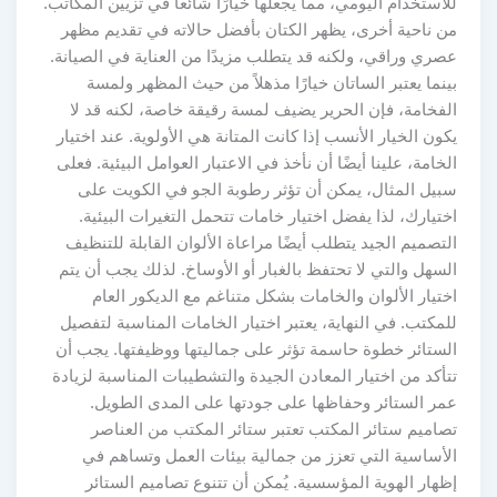
للاستخدام اليومي، مما يجعلها خيارًا شائعًا في تزيين المكاتب.
من ناحية أخرى، يظهر الكتان بأفضل حالاته في تقديم مظهر
عصري وراقي، ولكنه قد يتطلب مزيدًا من العناية في الصيانة.
بينما يعتبر الساتان خيارًا مذهلاً من حيث المظهر ولمسة
الفخامة، فإن الحرير يضيف لمسة رقيقة خاصة، لكنه قد لا
يكون الخيار الأنسب إذا كانت المتانة هي الأولوية. عند اختيار
الخامة، علينا أيضًا أن نأخذ في الاعتبار العوامل البيئية. فعلى
سبيل المثال، يمكن أن تؤثر رطوبة الجو في الكويت على
اختيارك، لذا يفضل اختيار خامات تتحمل التغيرات البيئية.
التصميم الجيد يتطلب أيضًا مراعاة الألوان القابلة للتنظيف
السهل والتي لا تحتفظ بالغبار أو الأوساخ. لذلك يجب أن يتم
اختيار الألوان والخامات بشكل متناغم مع الديكور العام
للمكتب. في النهاية، يعتبر اختيار الخامات المناسبة لتفصيل
الستائر خطوة حاسمة تؤثر على جماليتها ووظيفتها. يجب أن
تتأكد من اختيار المعادن الجيدة والتشطيبات المناسبة لزيادة
عمر الستائر وحفاظها على جودتها على المدى الطويل.
تصاميم ستائر المكتب تعتبر ستائر المكتب من العناصر
الأساسية التي تعزز من جمالية بيئات العمل وتساهم في
إظهار الهوية المؤسسية. يُمكن أن تتنوع تصاميم الستائر