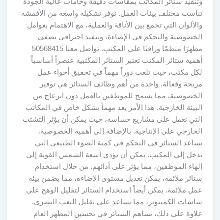
وتنفيذ ستائر المكاتب بمقاسات دقيقة وخامات عالية الجودة
تناسب مختلف بيئات العمل. نوفر تشكيلة واسعة من الأقمشة
والألوان التي تجمع بين الأناقة والعملية، مع الاهتمام بعوامل
الخصوصية والتحكم في الإضاءة، وتنفيذ احترافي يضفي
مظهرًا منظمًا وراقيًا على المكتب. تواصل معنا 50568415
أهمية ستائر المكتب تعتبر الستائر المكتبية عنصراً أساسياً
لكل مكتب، حيث تلعب دوراً مهماً في تحقيق أجواء عمل
مريحة وفعالة. واحدة من أهم وظائف الستائر هي توفير
الخصوصية، مما يسمح للموظفين بالعمل دون انزعاج من
البيئة الخارجية. هذا الأمر يعد مهماً بشكل خاص في المكاتب
التي تعمل على مشاريع حساسة، حيث يمكن أن يؤثر التشتت
الخارجي على الإنتاجية. بالإضافة إلى أهمية الخصوصية،
تساعد الستائر في التحكم في كمية الضوء الطبيعي التي
تدخل إلى المكتب. يمكن أن تؤدي أشعة الشمس القوية إلى
إلهاء الموظفين، مما يؤثر على أدائهم. من خلال استخدام
ستائر ملائمة، يمكن تعديل مستوى الإضاءة، مما يضمن بيئة
عمل ملائمة. يمكن أيضاً استخدام الستائر لتقليل الوهج على
شاشات الكمبيوتر، مما يساعد على تقليل التعب البصري.
علاوة على ذلك، تساهم الستائر في تحسين المظهر العام