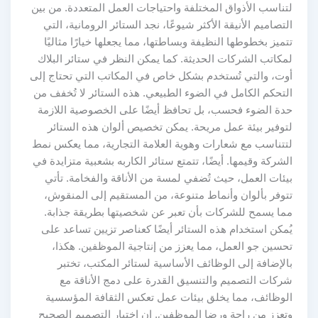
لتناسب الأذواق المختلفة واحتياجات العمل المتعددة. من بين
التصاميم الأنيقة الأكثر شيوعًا، نجد الستائر الرومانية، التي
تتميز بخطوطها النظيفة وبساطتها، مما يجعلها خيارًا مثاليًا
لمكاتب الشركات الحديثة. كما يمكن النظر في ستائر البلاك
أوت، والتي تُستخدم بشكل خاص في المكاتب التي تحتاج إلى
التحكم الكامل في الضوء الطبيعي. هذه الستائر لا تُخفف من
حدة الضوء فحسب، بل تحافظ أيضًا على الخصوصية اللازمة
لتوفير بيئة عمل مريحة. يمكن تخصيص ألوان هذه الستائر
لتتناسب مع شعارات وهوية العلامة التجارية، مما يعكس نمط
الشركة وقيمها. أيضًا، تتمتع ستائر الكاربه بشعبية متزايدة في
بيئات العمل، حيث تُضفي لمسة من الأناقة والفخامة. تأتي
تتوفر بألوان وأنماط متنوعة، من المستقيم إلى المنقوش،
مما يسمح للشركات بأن تعبر عن شخصيتها بطريقة جذابة.
يُمكن استخدام هذه الستائر أيضًا كعناصر تزيين تساعد على
تحسين جو العمل، مما يعزز من إنتاجية الموظفين. هكذا،
بالإضافة إلى الوظائف الأساسية لستائر المكتب، تختبر
شركات التصميم والتنسيق القدرة على دمج الأناقة مع
الوظائف، مما يخلق بيئات عمل تعكس الثقافة المؤسسية
وتعزز من راحة ورضا الموظفين. إن اختيار التصميم الصحيح