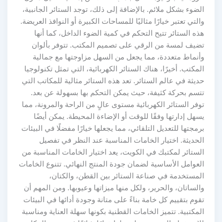
الضوء بشكل ملائم. بالإضافة إلى ذلك، توجد الستائر الجانبية،
والتي تعتبر خيارًا مثاليًا للمساحات الكبيرة أو النوافذ العريضة.
هذه الستائر تتيح التحكم في كمية الضوء الداخل، كما أنها
تضيف لمسة من الرقي على تصميم المكتب. تتوفر بألوان
وأنماط متعددة، مما يجعل من السهل مزاوجتها مع جمالية
المكتب. أخيرًا، هناك الستائر الكهربائية، التي تمثل تكنولوجيا
حديثة في عالم الستائر. تعد هذه الستائر مثالية للمكاتب التي
تتسم بحركة كثيفة، حيث يمكن التحكم بها بسهولة عن بعد.
توفر الستائر الكهربائية مستوى عالٍ من الراحة والمرونة، مما
يسهل إدارتها وفقًا للوقت أو الإضاءة المحيطة. يمكن أيضًا
برمجتها للتعديل التلقائي، مما يجعلها خيارًا مفضلًا في البيئات
الحديثة. اختيار الخامات المناسبة عند النظر في تفصيل
الستائر لمكتبك في الكويت، يعد اختيار الخامات المناسبة من
العوامل الأساسية لضمان جودة المنتج النهائي. تتنوع الخامات
المستخدمة في صناعة الستائر بين القطن، والكتان،
والساتان، والحرير، ولكل منها ميزاتها وعيوبها. ومن المهم أن
تقوم بتقييم كل خامة بناءً على متانة وجودة أدائها في البيئات
المكتبية. تتميز الخامات القطنية بكونها سهلة العناية ومناسبة