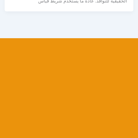
الحقيقية للنوافذ. عادةً ما يُستخدم شريط قياس