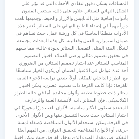
المسافات بشكل دقيق لتفادي الأخطاء التي قد تؤثر على
الشكل النهائي للستائر. علاوة على ذلك، يستعين الفنيون
بأدوات إضافية مثل الدبابيس والأزرار والخيط، وجميعها تلعب
دوراً مهماً في إضفاء الطابع النهائي على الستائر. تُعتبر هذه
الأدوات متطلبًا أساسيًا في كل ورشة عمل، حيث تساهم في
ضمان استمرارية العمل وفعاليته. كل هذه المعدات مجتمعة
تُشكِّل البيئة المثلى لتفصيل الستائر بجودة عالية، مما يسهم
في تحقيق تصميم مثالي يرضي العملاء. اختيار التصميم
المناسب للستائر عند اختيار تصميم الستائر، من الضروري
أخذ عدة عوامل في الاعتبار لضمان أن يكون الخيار متناسقًا
مع الطراز الداخلي للمكان. أولاً، ينبغي دراسة الأجواء العامة
للغرفة؛ فإذا كانت الغرفة ذات تصميم عصري، يمكن اختيار
ستائر ذات خطوط نظيفة وألوان محايدة. أما في حالة الطراز
الكلاسيكي، فإن الستائر ذات الأقمشة الغنية والزخارف
المعقدة ستكون الأكثر مناسبة. الألوان تلعب دورًا محوريًا في
اختيار الستائر، حيث يجب التنسيق بينها وبين الألوان الأخرى
في الغرفة. يمكن استخدام الألوان المتناقضة لإضفاء لمسة
جريئة، أو الألوان المتناغمة لتحقيق التوازن. من المهم أيضًا
التفكير في مقدار الضوء الذي يدخل الغرفة، حيث يمكن اختيار