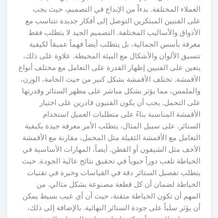
العملاء المختلفة. بدءاً من الإبداع في التصميم، حيث يجب
على الفنيين المبتكرين التوصل إلى أفكار جديدة تتناسب مع
الأذواق والأساليب المختلفة. التصميم الجيد لا يتطلب فقط
معرفة بأسس الجمالية، بل يتطلب أيضاً فهماً عميقاً لكيفية
تنسيق الألوان والأشكال مع البيئة المحيطة. علاوة على ذلك،
يتعين على الفنيين إظهار القدرة على التعامل مع مختلف أنواع
الأقمشة. تختلف الأقمشة بشكل كبير من حيث الخامة، الوزن،
والملمس، مما يؤثر بشكل مباشر على مظهر الستائر وقدرتها
على التحمل. يجب أن يكون الفنيون قادرين على اختيار
الأقمشة المناسبة بناءً على متطلبات العميل استخدام
الستائر. على سبيل المثال، يتطلب الأمر معرفة جيدة بكيفية
التعامل مع الأقمشة الثقيلة مثل المخمل، مقارنة مع الأقمشة
الأخف مثل الشيفون أو القطن. أيضاً، المهارات الأساسية في
الخياطة تلعب دوراً حيوياً في تحقيق نتائج عالية الجودة. حيث
يتطلب تفصيل الستائر دقة في القياسات وخبرة في تقنيات
الخياطة لضمان أن كل قطعة مصنوعة بشكل مثالي. من
المهم أن تكون الخياطة متقنة، حيث أن أي عيب بسيط يمكن
أن يؤثر سلباً على جودة الستائر النهائية. بالإضافة إلى ذلك،