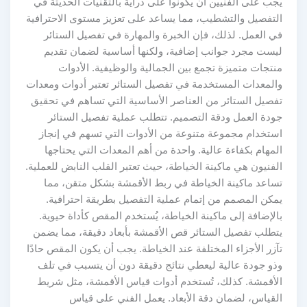
يجب على الفنيين أن يكونوا على دراية بالتقنيات الحديثة في
التفصيل والتشطيب، مما يساعد على تعزيز مستوى الاحترافية
في العمل. لذلك، فإن الخبرة والمهارة في تفصيل الستائر
ليست مجرد جوانب إضافية، ولكنها أساسية لضمان تقديم
منتجات متميزة تجمع بين الجمالية والوظيفية. الأدوات
والمعدات المستخدمة في تفصيل الستائر تعتبر أدوات ومعدات
تفصيل الستائر من العناصر الأساسية التي تساهم في تحقيق
جودة العمل ودقة التصميم. تتطلب عملية تفصيل الستائر
استخدام مجموعة متنوعة من الأدوات التي تسهم في إنجاز
المهام بكفاءة عالية. واحدة من أهم المعدات التي يحتاجها
الفنيون هي ماكينة الخياطة، حيث تعتبر القلب النابض للعملية.
تساعد ماكينة الخياطة في ربط الأقمشة بشكل متقن، مما
يمكن المصمم من إتمام عملية التفصيل بطريقة احترافية.
بالإضافة إلى ماكينة الخياطة، يُستخدم المقص كأداة حيوية.
يتطلب تفصيل الستائر قص الأقمشة بأبعاد دقيقة، مما يضمن
تآزر الأجزاء المختلفة عند الخياطة. يجب أن يكون المقص حادًا
وذو جودة عالية ليعطي نتائج دقيقة دون أن يتسبب في تلف
الأقمشة. كذلك، تُستخدم أدوات قياس الأقمشة، مثل شريط
القياس، لضمان دقة الأبعاد. يعمل الفني على قياس