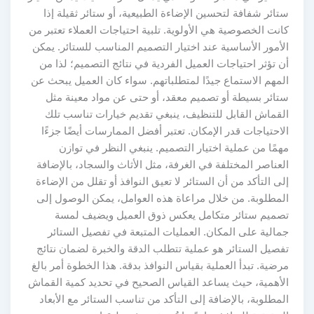
ستائر شفافة لتحسين الإضاءة الطبيعية، أو ستائر ثقيلة إذا
كانت الخصوصية هي الأولوية. تلبية احتياجات العملاء تعتبر من
الأمور الأساسية عند اختيار التصميم المناسب للستائر. يمكن
أن تؤثر احتياجات العميل الفردية في نتائج التصميم؛ لذا من
المهم الاستماع جيدًا لمتطلباتهم. سواء كان العميل يبحث عن
ستائر بسيطة أو تصميم معقد، أو حتى عن مواد معينة مثل
القماش القابل للتنظيف، ينبغي تقديم خيارات تناسب تلك
الاحتياجات قدر الإمكان. تعتبر أفضل الممارسات أيضًا جزءًا
مهمًا من عملية اختيار التصميم. ينبغي النظر في توازن
العناصر المختلفة في الغرفة، مثل الأثاث والسجاد، بالإضافة
إلى التأكد من أن الستائر لا تعيق النوافذ أو تقلل من الإضاءة
المطلوبة. من خلال مراعاة هذه العوامل، يمكن الوصول إلى
تصميم ستائر متكامل يعكس ذوق العميل ويضيف لمسة
جمالية على المكان. العمليات المتبعة في تفصيل الستائر
تفصيل الستائر هو عملية تتطلب الدقة والخبرة لضمان نتائج
مرضية. تبدأ العملية بقياس النوافذ بدقة. هذا الخطوة أمر بالغ
الأهمية، حيث يساعد القياس الصحيح في تحديد كمية القماش
المطلوبة، بالإضافة إلى التأكد من تناسب الستائر مع الأبعاد