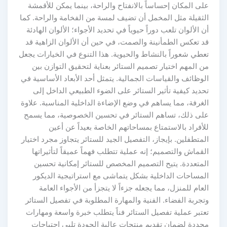
على المكان إحساساً بالانفتاح والراحة، بينما يمكن للأقمشة
الثقيلة مثل المخمل أن تضيف لمسة من الفخامة والراحة. كما
أن الألوان تلعب دوراً حيوياً في تحديد الأجواء؛ الألوان الهادئة
قد تعكس الطمأنينة والصمت، في حين أن الألوان الزاهية قد
تعطي شعوراً بالنشاط والحيوية. هذا التنوع في الخيارات يجعل
من المهم اختيار تصميم الستائر بعناية لتحقيق التوازن بين
الوظائف والقياسات الجمالية. يتمثل أحد الأبعاد الأساسية في
تحديد كيفية تأثير الستائر على الضوء الطبيعي الداخل إلى
الغرفة، مما يساهم في وضع الإضاءة الداخلية المناسبة. علاوة
على ذلك، تساهم الستائر في تحسين الخصوصية، مما يسمح
للأفراد بالاستمتاع بمساحاتهم الخاصة بعيداً عن أعين
المتطفلين. بإيجاز، التفصيل الجيد للستائر يتجاوز مجرد اختيار
القماش والتصميم؛ إنه عملية تتطلب فهماً عميقاً لتأثيراتها
المتعددة. يتيح التصميم المخصص للستائر إمكانية تحسين
المساحات الداخلية بشكل يتماشى مع استراتيجية الديكور
العام للمنزل، مما يجعله جزءاً لا يتجزأ من الأجواء العامة
وتجربة الفضاء. الفنية والمهارة المطلوبة في تفصيل الستائر
تعتبر عملية تفصيل الستائر فناً يتطلب خبرة واسعة ومهارات
محددة لضمان تقديم منتجات عالية الجودة تلبي احتياجات