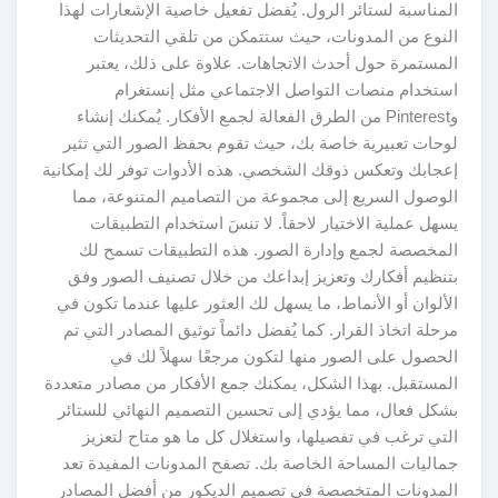
المناسبة لستائر الرول. يُفضل تفعيل خاصية الإشعارات لهذا
النوع من المدونات، حيث ستتمكن من تلقي التحديثات
المستمرة حول أحدث الاتجاهات. علاوة على ذلك، يعتبر
استخدام منصات التواصل الاجتماعي مثل إنستغرام
وPinterest من الطرق الفعالة لجمع الأفكار. يُمكنك إنشاء
لوحات تعبيرية خاصة بك، حيث تقوم بحفظ الصور التي تثير
إعجابك وتعكس ذوقك الشخصي. هذه الأدوات توفر لك إمكانية
الوصول السريع إلى مجموعة من التصاميم المتنوعة، مما
يسهل عملية الاختيار لاحقاً. لا تنسَ استخدام التطبيقات
المخصصة لجمع وإدارة الصور. هذه التطبيقات تسمح لك
بتنظيم أفكارك وتعزيز إبداعك من خلال تصنيف الصور وفق
الألوان أو الأنماط، ما يسهل لك العثور عليها عندما تكون في
مرحلة اتخاذ القرار. كما يُفضل دائماً توثيق المصادر التي تم
الحصول على الصور منها لتكون مرجعًا سهلاً لك في
المستقبل. بهذا الشكل، يمكنك جمع الأفكار من مصادر متعددة
بشكل فعال، مما يؤدي إلى تحسين التصميم النهائي للستائر
التي ترغب في تفصيلها، واستغلال كل ما هو متاح لتعزيز
جماليات المساحة الخاصة بك. تصفح المدونات المفيدة تعد
المدونات المتخصصة في تصميم الديكور من أفضل المصادر