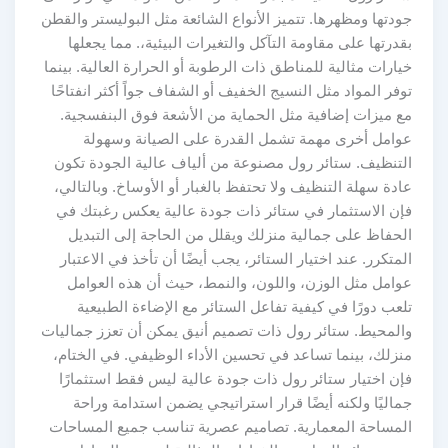
جودتها ومظهرها. تتميز الأنواع الشائعة مثل البوليستر والقطن
بقدرتها على مقاومة التآكل والتغيرات البيئية،. مما يجعلها
خيارات مثالية للمناطق ذات الرطوبة أو الحرارة العالية. بينما
توفر المواد مثل النسيج الخفيف أو الشفاف جواً أكثر انفتاحًا
مع ميزات إضافية مثل الحماية من الأشعة فوق البنفسجية.
عوامل أخرى مهمة تشمل القدرة على الصيانة وسهولة
التنظيف. ستائر رول مصنوعة من ألياف عالية الجودة تكون
عادة سهلة التنظيف ولا تحتفظ بالغبار أو الأوساخ. وبالتالي،
فإن الاستثمار في ستائر ذات جودة عالية يعكس رغبتك في
الحفاظ على جمالية منزلك ويقلل من الحاجة إلى التبديل
المتكرر. عند اختيار الستائر، يجب أيضًا أن تأخذ في الاعتبار
عوامل مثل الوزن، واللون، والنمط، حيث أن هذه العوامل
تلعب دورًا في كيفية تفاعل الستائر مع الإضاءة الطبيعية
والمحيط. ستائر رول ذات تصميم أنيق يمكن أن تعزز جماليات
منزلك، بينما تساعد في تحسين الأداء الوظيفي. في الختام،
فإن اختيار ستائر رول ذات جودة عالية ليس فقط استثمارًا
جماليًا ولكنه أيضًا قرار استراتيجي يضمن استدامة وراحة
المساحة المعمارية. تصاميم عصرية تناسب جميع المساحات