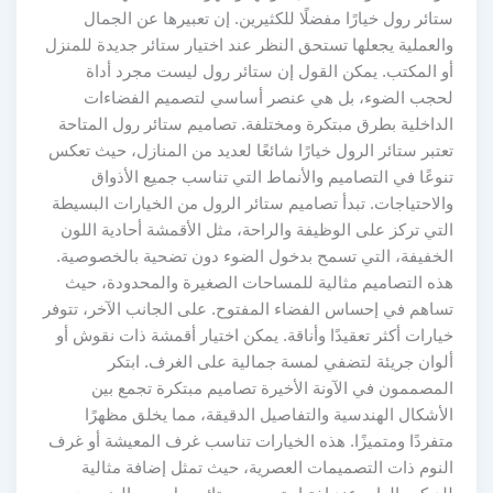
ستائر رول خيارًا مفضلًا للكثيرين. إن تعبيرها عن الجمال
والعملية يجعلها تستحق النظر عند اختيار ستائر جديدة للمنزل
أو المكتب. يمكن القول إن ستائر رول ليست مجرد أداة
لحجب الضوء، بل هي عنصر أساسي لتصميم الفضاءات
الداخلية بطرق مبتكرة ومختلفة. تصاميم ستائر رول المتاحة
تعتبر ستائر الرول خيارًا شائعًا لعديد من المنازل، حيث تعكس
تنوعًا في التصاميم والأنماط التي تناسب جميع الأذواق
والاحتياجات. تبدأ تصاميم ستائر الرول من الخيارات البسيطة
التي تركز على الوظيفة والراحة، مثل الأقمشة أحادية اللون
الخفيفة، التي تسمح بدخول الضوء دون تضحية بالخصوصية.
هذه التصاميم مثالية للمساحات الصغيرة والمحدودة، حيث
تساهم في إحساس الفضاء المفتوح. على الجانب الآخر، تتوفر
خيارات أكثر تعقيدًا وأناقة. يمكن اختيار أقمشة ذات نقوش أو
ألوان جريئة لتضفي لمسة جمالية على الغرف. ابتكر
المصممون في الآونة الأخيرة تصاميم مبتكرة تجمع بين
الأشكال الهندسية والتفاصيل الدقيقة، مما يخلق مظهرًا
متفردًا ومتميزًا. هذه الخيارات تناسب غرف المعيشة أو غرف
النوم ذات التصميمات العصرية، حيث تمثل إضافة مثالية