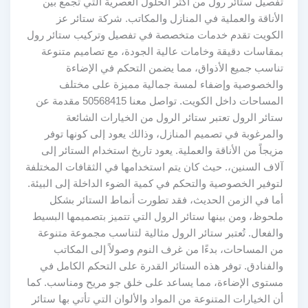
تفصيل ستائر رول من أكثر الحلول العصرية التي تجمع بين
الأناقة والعملية في المنازل والمكاتب. شركة ستائر عز
الكويت تقدم خدمات متخصصة في تفصيل وتركيب ستائر رول
بمقاسات دقيقة وخامات عالية الجودة، مع تصاميم متنوعة
تناسب جميع الأذواق، مما يضمن التحكم في الإضاءة
والخصوصية وإضفاء لمسة جمالية مميزة على مختلف
المساحات داخل الكويت. تواصل معنا 50568415 مقدمة عن
ستائر الرول تعتبر ستائر الرول من الخيارات الشائعة
والمرغوبة في تصميم المنازل، وذالك يعود إلى كونها توفر
مزيجاً من الأناقة والعملية. يعود تاريخ استخدام الستائر إلى
آلاف السنين،. حيث كان يتم استخدامها في الثقافات المختلفة
لتوفير الخصوصية والتحكم في كمية الضوء الداخلة إلى البيئة.
أما في الزمن الحديث، فقد تطورت أنماط الستائر بشكل
ملحوظ، ومن بينها ستائر الرول التي تتميز بتصميمها البسيط
والفعال. تُعتبر ستائر الرول مثالية لتناسب مجموعة متنوعة
من المساحات، بدءًا من غرف النوم وصولاً إلى المكاتب
والفنادق. توفر هذه الستائر القدرة على التحكم الكامل في
مستوى الإضاءة، مما يساعد على خلق جو مريح ومناسب. كما
أن الخيارات المتنوعة من المواد والألوان التي تأتي بها ستائر