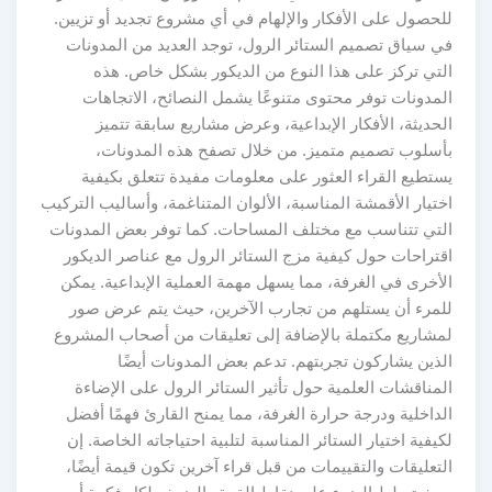
للحصول على الأفكار والإلهام في أي مشروع تجديد أو تزيين.
في سياق تصميم الستائر الرول، توجد العديد من المدونات
التي تركز على هذا النوع من الديكور بشكل خاص. هذه
المدونات توفر محتوى متنوعًا يشمل النصائح، الاتجاهات
الحديثة، الأفكار الإبداعية، وعرض مشاريع سابقة تتميز
بأسلوب تصميم متميز. من خلال تصفح هذه المدونات،
يستطيع القراء العثور على معلومات مفيدة تتعلق بكيفية
اختيار الأقمشة المناسبة، الألوان المتناغمة، وأساليب التركيب
التي تتناسب مع مختلف المساحات. كما توفر بعض المدونات
اقتراحات حول كيفية مزج الستائر الرول مع عناصر الديكور
الأخرى في الغرفة، مما يسهل مهمة العملية الإبداعية. يمكن
للمرء أن يستلهم من تجارب الآخرين، حيث يتم عرض صور
لمشاريع مكتملة بالإضافة إلى تعليقات من أصحاب المشروع
الذين يشاركون تجربتهم. تدعم بعض المدونات أيضًا
المناقشات العلمية حول تأثير الستائر الرول على الإضاءة
الداخلية ودرجة حرارة الغرفة، مما يمنح القارئ فهمًا أفضل
لكيفية اختيار الستائر المناسبة لتلبية احتياجاته الخاصة. إن
التعليقات والتقييمات من قبل قراء آخرين تكون قيمة أيضًا،