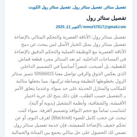
,
,
تفصيل ستائر
تفصيل ستائر رول
تفصيل ستائر رول الكويت
تفصيل ستائر رول
mmor57017@gmail.com
/
أكتوبر 11, 2025
تفصيل ستائر رول: الأناقة العصرية والتحكم المثالي بالإضاءة
تفصيل ستائر رول يمثل الخيار الأمثل لمن يبحث عن دمج
الأناقة العصرية مع الوظيفة العملية والتحكم الدقيق بالإضاءة
في المساحات الداخلية. لم تعد الستائر مجرد قطعة قماش
للتغطية، بل أصبحت عنصراً أساسياً في التصميم الداخلي
الذي يعكس الذوق والرقي تواصل معنا 50568415 تتميز ستائر
الرول بخطوطها النظيفة وبساطة تركيبها، مما يجعلها مثالية
للمكاتب والمنازل الحديثة على حد سواء. وعندما يتعلق الأمر
بـ التفصيل حسب الطلب، فإن ذلك يتيح لك حرية اختيار
الأقمشة، والشفافية، وأنظمة التشغيل (يدوية أو آلية)،
لتتناسب تماماً مع حجم النوافذ وتصميم الغرفة. سواء كنت
تبحث عن حجب كامل للضوء (Blackout) لغرف النوم، أو عن
تحكم خفيف بالإضاءة للمعيشة، فإن خدمة تفصيل ستائر رول
تضمن لك الحصول على حل مثالي يجمع بين المتانة والجمالية