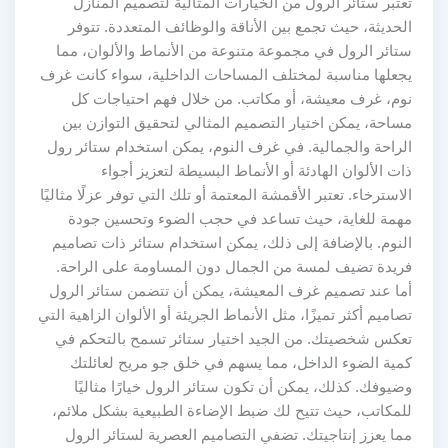
تعتبر ستائر الرول من الخيارات المثالية لتصميم المنازل
الحديثة، حيث تجمع بين الأناقة والوظائف المتعددة. تتوفر
ستائر الرول في مجموعة متنوعة من الأنماط والألوان، مما
يجعلها مناسبة لمختلف المساحات الداخلية، سواء كانت غرف
نوم، غرف معيشة، أو مكاتب. من خلال فهم احتياجات كل
مساحة، يمكن اختيار التصميم المثالي لتحقيق التوازن بين
الراحة والجمالية. في غرف النوم، يمكن استخدام ستائر رول
ذات الألوان الهادئة أو الأنماط البسيطة لتعزيز أجواء
الاسترخاء. تعتبر الأقمشة المعتمة أو تلك التي توفر عزلًا مثاليًا
مهمة للغاية، حيث تساعد في حجب الضوء وتحسين جودة
النوم. بالإضافة إلى ذلك، يمكن استخدام ستائر ذات تصاميم
فريدة تضيف لمسة من الجمال دون المساومة على الراحة.
أما عند تصميم غرف المعيشة، يمكن أن تتضمن ستائر الرول
تصاميم أكثر تميزًا، مثل الأنماط الجريئة أو الألوان الزاهية التي
تعكس شخصيتك. من الجيد اختيار ستائر تسمح بالتحكم في
كمية الضوء الداخل، مما يسهم في خلق جو مريح لعائلتك
وضيوفك. كذلك، يمكن أن تكون ستائر الرول خيارًا مثاليًا
للمكاتب، حيث تتيح لك ضبط الإضاءة الطبيعية بشكل ملائم،
مما يعزز إنتاجيتك. تضفي التصاميم العصرية لستائر الرول