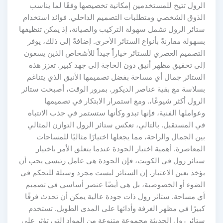
الرول تتيح للمستخدمين إمكانية تخصيصها وفقًا لما يناسب
الذوق الشخصي ومتطلبات التصميم الداخلي. فوائد استخدام
ستائر الرول تشمل سهولة التركيب والصيانة، إذ يمكن تنظيفها
بسهولة مقارنةً بأنواع الستائر الأخرى. إضافةً إلى ذلك، يوفر
التصميم العصري للستائر خياراً جيداً للأشخاص الذين يسعون
إلى تحقيق مظهر أنيق دون الحاجة إلى جهد كبير. تعزز هذه
الستائر جمال أي مساحة بفضل تصميمها الأنيق الذي يتناغم
بسلاسة مع بقية عناصر الديكور. بمرور الوقت، أصبحت ستائر
الرول أكثر شيوعًا،. ومع استمرار الابتكار في تصميمها
وعواملها الفنية، فإنها تبدو وكأنها ستستمر في جذب الانتباه
في المستقبل. بالتالي، تعكس ستائر الرول التوازن المثالي
بين الجمال والراحة، مما يجعلها اختيارًا مثاليًا للمساحات
المعاصرة. أهمية اختيار الجودة عندما يتعلق الأمر باختيار
ستائر رول في الكويت، فإن الجودة هي عامل رئيسي يجب أن
يؤخذ بعين الاعتبار. إن الستائر ليست مجرد وسيلة للتحكم في
الضوء أو الخصوصية، بل هي أيضًا عنصر أساسي في تصميم
أي مساحة. ستائر رول ذات جودة عالية يمكن أن تحدث فرقًا
كبيرًا في مظهر الغرفة وأدائها على المدى الطويل. تستخدم
ستائر رول الحديثة مجموعة متنوعة من المواد التي تؤثر على