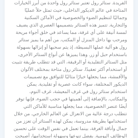
الفريدة. ستائر رول تعتبر ستائر رول واحدة من أبرز الخيارات
المتاحة في عالم الديكور الداخلي، حيث تمثل حلاً عمليًا
وجماليًا لتنظيم الضوء والخصوصية في الأماكن السكنية
والتجارية. تتميز هذه الستائر بتصميمها العصري الذي يضيف
لمسة أنيقة على أي غرفة، مما يساعد في خلق أجواء مريحة
ومرحب بها داخل المنزل أو المكتب. من أهم ما يميز ستائر
رول هو آلية عملها البسيطة، إذ يتم سحبها أو إنزالها بسهولة
باستخدام حبل أو زر. وهذا يميزها عن أنواع الستائر الأخرى،
مثل الستائر التقليدية أو الرقيقة، التي قد تتطلب طريقة تثبيت
أو استخدام أكثر تعقيدًا. ستائر رول متاحة بمختلف الألوان
والأقمشة، مما يجعلها خيارًا مثاليًا للتوافق مع تصميمات
الديكور المختلفة، سواء كانت عصرية أو تقليدية. يمكن
استخدام ستائر رول في غرف المعيشة، غرف النوم،
والمكاتب. بالإضافة إلى أهميتها في حجب الضوء، فإنها توفر
أيضًا عنصر الخصوصية، مما يجعلها مناسبة للأماكن التي
تتطلب درجة عالية من الانعزال عن العالم الخارجي. من خلال
استخدامها بطريقة مدروسة، يمكن لهذه الستائر أن تعزز من
جمال وأناقة الغرفة، بينما تعمل في نفس الوقت على تحسين
الوظائف اليومية. بفضل تنوعها وسهولة استخدامها، أصبحت