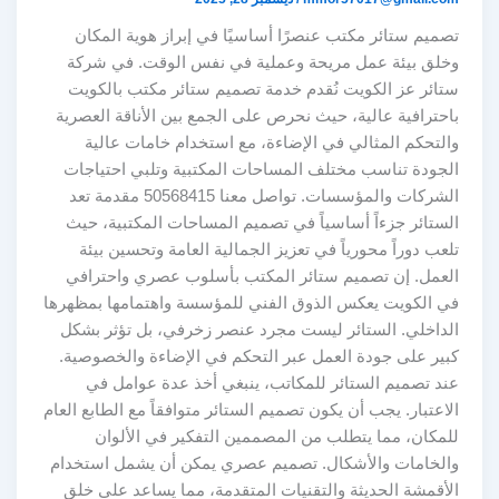
تصميم ستائر مكتب عنصرًا أساسيًا في إبراز هوية المكان
وخلق بيئة عمل مريحة وعملية في نفس الوقت. في شركة
ستائر عز الكويت نُقدم خدمة تصميم ستائر مكتب بالكويت
باحترافية عالية، حيث نحرص على الجمع بين الأناقة العصرية
والتحكم المثالي في الإضاءة، مع استخدام خامات عالية
الجودة تناسب مختلف المساحات المكتبية وتلبي احتياجات
الشركات والمؤسسات. تواصل معنا 50568415 مقدمة تعد
الستائر جزءاً أساسياً في تصميم المساحات المكتبية، حيث
تلعب دوراً محورياً في تعزيز الجمالية العامة وتحسين بيئة
العمل. إن تصميم ستائر المكتب بأسلوب عصري واحترافي
في الكويت يعكس الذوق الفني للمؤسسة واهتمامها بمظهرها
الداخلي. الستائر ليست مجرد عنصر زخرفي، بل تؤثر بشكل
كبير على جودة العمل عبر التحكم في الإضاءة والخصوصية.
عند تصميم الستائر للمكاتب، ينبغي أخذ عدة عوامل في
الاعتبار. يجب أن يكون تصميم الستائر متوافقاً مع الطابع العام
للمكان، مما يتطلب من المصممين التفكير في الألوان
والخامات والأشكال. تصميم عصري يمكن أن يشمل استخدام
الأقمشة الحديثة والتقنيات المتقدمة، مما يساعد على خلق