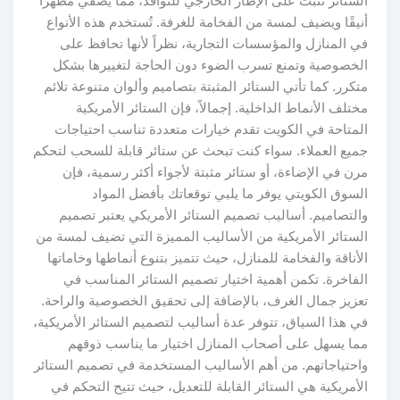
الستائر تُثبت على الإطار الخارجي للنوافذ، مما يضفي مظهرًا
أنيقًا ويضيف لمسة من الفخامة للغرفة. تُستخدم هذه الأنواع
في المنازل والمؤسسات التجارية، نظراً لأنها تحافظ على
الخصوصية وتمنع تسرب الضوء دون الحاجة لتغييرها بشكل
متكرر. كما تأتي الستائر المثبتة بتصاميم وألوان متنوعة تلائم
مختلف الأنماط الداخلية. إجمالاً، فإن الستائر الأمريكية
المتاحة في الكويت تقدم خيارات متعددة تناسب احتياجات
جميع العملاء. سواء كنت تبحث عن ستائر قابلة للسحب لتحكم
مرن في الإضاءة، أو ستائر مثبتة لأجواء أكثر رسمية، فإن
السوق الكويتي يوفر ما يلبي توقعاتك بأفضل المواد
والتصاميم. أساليب تصميم الستائر الأمريكي يعتبر تصميم
الستائر الأمريكية من الأساليب المميزة التي تضيف لمسة من
الأناقة والفخامة للمنازل، حيث تتميز بتنوع أنماطها وخاماتها
الفاخرة. تكمن أهمية اختيار تصميم الستائر المناسب في
تعزيز جمال الغرف، بالإضافة إلى تحقيق الخصوصية والراحة.
في هذا السياق، تتوفر عدة أساليب لتصميم الستائر الأمريكية،
مما يسهل على أصحاب المنازل اختيار ما يناسب ذوقهم
واحتياجاتهم. من أهم الأساليب المستخدمة في تصميم الستائر
الأمريكية هي الستائر القابلة للتعديل، حيث تتيح التحكم في