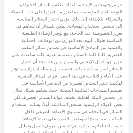
جو مريح وتحفيز الإنتاجية. كذلك، تعكس الستائر الاحترافية
التوجه العام للمؤسسة، مما يعزز من قدرتها على جذب العملاء
والشركاء. بالإضافة إلى ذلك، يؤدي اختيار الستائر المناسبة
إلى تحسين استخدام المساحة. يمكن للستائر أن تساهم في
تعزيز الخصوصية عند الحاجة، مع توفير الإضاءة الطبيعية
المناسبة طوال اليوم. يعد التوازن بين الوظائف الجمالية
والعملية من المبادئ الأساسية في تصميم ستائر المكتب
العصرية. كلما كانت الستائر مصممة بعناية، كلما ساعدت على
تعزيز جو العمل الإيجابي والمبدع. ومن هنا، نجد أن اختيار
الستائر ليس مسألة جمالية فحسب بل مسألة استراتيجية تؤثر
على الأداء والإنتاجية في بيئة العمل. فوائد الستائر العصرية
لمكتبك تعتبر الستائر العصرية من العناصر الأساسية في
تصميم المساحات المكتبية الحديثة، حيث تساهم بشكل فعال
في تحسين البيئة العملية. تختلف فوائد الستائر العصرية، لكن
بعض الفوائد الرئيسية تستحق المناقشة. أولاً، يساعد استخدام
الستائر في التحكم في مستوى الإضاءة الطبيعي داخل
المكتب، مما يمنح الموظفين القدرة على ضبط الإضاءة
حسب احتياجاتهم. بذلك، يتم تحسين ظروف العمل وتقليل
إجهاد العين، مما ينعكس إيجابياً على أداء الأفراد. ثانياً، تعزز