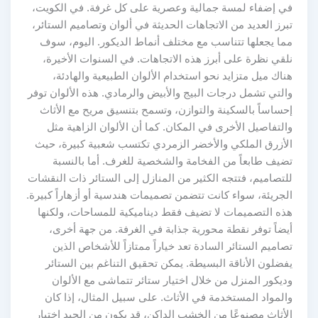
في إضفاء لمسة جمالية وعصرية على كل غرفة. في الكويت،
تبرز العديد من الاتجاهات الحديثة في ألوان وتصاميم الستائر،
مما يجعلها تتناسب مع مختلف أنماط الديكور. اليوم، سوف
نلقي نظرة على أبرز هذه الاتجاهات. في السنوات الأخيرة،
هناك ميل متزايد نحو استخدام الألوان الطبيعية والهادئة،
والتي تشمل درجات البيج والأبيض والرمادي. هذه الألوان توفر
إحساساً بالسكينة والتوازن، وتسمح بتنسيق مريح مع الأثاث
والتفاصيل الأخرى في المكان. كما أن الألوان الزاهية مثل
الأزرق الملكي والأخضر الزمردي تكتسب شعبية كبيرة، حيث
تضيف طابعاً من الفخامة والشخصية للغرف. أما بالنسبة
للتصاميم، فتتجه الكثير من المنازل إلى الستائر ذات النقشات
الجريئة، سواء كانت تتضمن تصميمات هندسية أو أزهاراً كبيرة.
هذه التصميمات لا تضيف فقط ديناميكية للمساحات، ولكنها
أيضاً توفر نقطة محورية جذابة في الغرفة. من جهة أخرى،
تصاميم الستائر السادة تعد خياراً ممتازاً للأشخاص الذين
يفضلون الأناقة البسيطة. يمكن تحقيق التناغم بين الستائر
وديكور المنزل من خلال اختيار ستائر تتماشى مع الألوان
والمواد المستخدمة في الأثاث. على سبيل المثال، إذا كان
الأثاث مصنوعًا من الخشب الداكن، قد يكون من الجيد اختيار