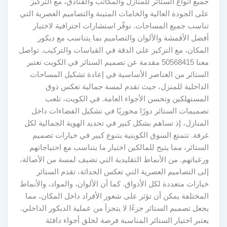
جميع أنواع الستائر للمنازل والمكاتب والفنادق، مع التركيز
على الجودة العالية والخامات المتينة والتصاميم العصرية التي
تناسب جميع المساحات. نوفّر استشارات احترافية لاختيار
أفضل الأقمشة والألوان والتصاميم بما يتناسب مع ديكور
المكان، مع التركيز على الدقة في القياسات والتركيب. تواصل
معنا 50568415 مقدمة عن تصميم الستائر في الكويت تعتبر
الستائر من العناصر الأساسية في إعادة تشكيل المساحات
الداخلية للمنزل، حيث تقدم لمسة جمالية تعكس ذوق
المستهلكين وتحسن الأجواء العامة. في الكويت، تلعب
تصميمات الستائر دورًا محوريًا في تشكيل الفضاءات داخل
المنازل، إذ تساهم بشكل كبير في تحديد الهوية الجمالية لكل
غرفة. تتمتع السوق الكويتية بتنوع كبير في خيارات تصميم
الستائر، مما يتيح للمالكين اختيار ما يتناسب مع احتياجاتهم
ورغباتهم. من الأنماط التقليدية التي تضيف لمسة من الأصالة،
إلى التصاميم العصرية التي تعكس الحداثة، تقدم الستائر
خيارات متعددة لكل الأذواق. كما أن الألوان، والمواد، والأنماط
المختلفة يمكن أن تؤثر على شعور الأفراد داخل المكان، مما
يجعل تصميم الستائر جزءًا لا يتجزأ من عملية الديكور الداخلي.
يعتبر اختيار الستائر المناسبة فرصة لخلق أجواء دافئة