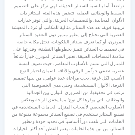
تواضعاً. أما بالنسبة للستائر الحديثة، فهي تركز على التصميم
البسيط والوظائف العملية. تتضمن هذه الفئة الستائر ذات
الألوان المحايدة، والتصميمات الجريئة، والتي توفر خيارات
تزيينية قوية. تعد هذه الستائر مثالية للمكاتب أو غرف المعيشة
العصرية التي تحتاج إلى مظهر متميز دون التعقيد. الستائر
المودرن، أو كما تعرف بستائر البلكونات، تحتل مكانة خاصة
في تصميمات الستائر. تتميز بخطوطها النظيفة، وقدرتها على
ملاءمة المساحات الضيقة. تعتبر الستائر المودرن خياراً شائعاً
للمنازل التي تتسم بالأسلوب المعاصر، حيث تضيف لمسة
عصرية تضفي جواً من الرقي والأناقة. لضمان اختيار النوع
الأنسب لكل غرفة، يجب مراعاة عدة عوامل، من بينها تصميم
الغرفة، الألوان المستخدمة، وحتى مدى الخصوصية التي
ترغب في تحقيقها. من الضروري التوازن بين الجمالية
والوظائف التي يوفرها كل نوع؛ مما يحقق الراحة ويعكس
الأسلوب الشخصي لأصحاب المنزل. الخامات المستخدمة في
تصنيع الستائر تستخدم في تصنيع الستائر مجموعة متنوعة من
الخامات التي تلعب دوراً أساسياً في تحديد جودة ومظهر
الستائر. من بين هذه الخامات، يعتبر القطن أحد أكثر الخيارات