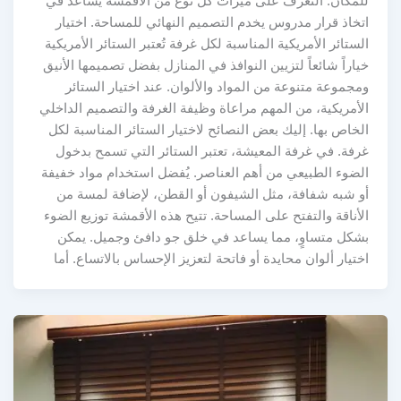
للمكان. التعرف على ميزات كل نوع من الأقمشة يساعد في
اتخاذ قرار مدروس يخدم التصميم النهائي للمساحة. اختيار
الستائر الأمريكية المناسبة لكل غرفة تُعتبر الستائر الأمريكية
خياراً شائعاً لتزيين النوافذ في المنازل بفضل تصميمها الأنيق
ومجموعة متنوعة من المواد والألوان. عند اختيار الستائر
الأمريكية، من المهم مراعاة وظيفة الغرفة والتصميم الداخلي
الخاص بها. إليك بعض النصائح لاختيار الستائر المناسبة لكل
غرفة. في غرفة المعيشة، تعتبر الستائر التي تسمح بدخول
الضوء الطبيعي من أهم العناصر. يُفضل استخدام مواد خفيفة
أو شبه شفافة، مثل الشيفون أو القطن، لإضافة لمسة من
الأناقة والتفتح على المساحة. تتيح هذه الأقمشة توزيع الضوء
بشكل متساوٍ، مما يساعد في خلق جو دافئ وجميل. يمكن
اختيار ألوان محايدة أو فاتحة لتعزيز الإحساس بالاتساع. أما