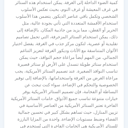
كمية الضوء الداخلة إلى الغرفة. يمكن استخدام هذه الستائر
في غرف المعيشة أو غرف النوم، بحيث تعكس الأسلوب
الشخصي وتكمل باقي عناصر الديكور. يتضمن هذا الأسلوب
استخدام الأقمشة المتعددة التي تأتي بجودة عالية، مثل
الحرير أو القطن، مما يزيد من جاذبية المكان. بالإضافة إلى
ذلك، يمكن استخدام الستائر المزخرفة، التي تحمل تصاميم
تقليدية أو عصرية، لتكون مركز جذب في الغرفة. يفضل اختيار
الألوان المتناسقة مع الأثاث وديكور الغرفة لتعزيز التناغم
الجمالي. من المهم أيضاً مراعاة حجم النوافذ، حيث يمكن
استخدام ستائر طويلة تنسدل على الأرض أو ستائر قصيرة
تناسب النوافذ الصغيرة. عند تصميم الستائر الأمريكية، يجب
مراعاة الغرض من الغرفة واستخداماتها، بالإضافة إلى توفير
الخصوصية والتحكم في الإضاءة. سواء كنت تبحث عن
البساطة أو الفخامة، فإن تصميم الستائر الأمريكية يوفر
خيارات متنوعة تناسب جميع الأذواق. خامات الستائر الأمريكية
الفاخرة تعتبر الستائر الأمريكية من العناصر الأساسية في
تزيين المنازل، حيث تساهم بشكل كبير في تحسين جمالية
الفضاء وضبط مستويات الإضاءة. واحدة من المزايا البارزة
للستائر الأمريكية هي الخامات الفاخرة التي تُستخدم في