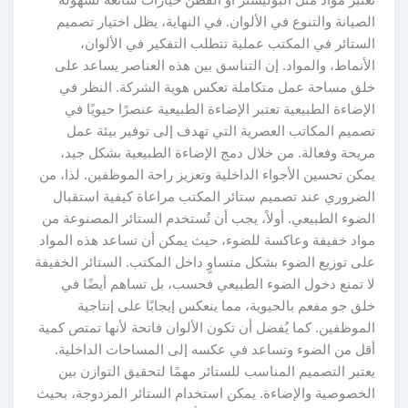
الصيانة والتنوع في الألوان. في النهاية، يظل اختيار تصميم
الستائر في المكتب عملية تتطلب التفكير في الألوان،
الأنماط، والمواد. إن التناسق بين هذه العناصر يساعد على
خلق مساحة عمل متكاملة تعكس هوية الشركة. النظر في
الإضاءة الطبيعية تعتبر الإضاءة الطبيعية عنصرًا حيويًا في
تصميم المكاتب العصرية التي تهدف إلى توفير بيئة عمل
مريحة وفعالة. من خلال دمج الإضاءة الطبيعية بشكل جيد،
يمكن تحسين الأجواء الداخلية وتعزيز راحة الموظفين. لذا، من
الضروري عند تصميم ستائر المكتب مراعاة كيفية استقبال
الضوء الطبيعي. أولاً، يجب أن تُستخدم الستائر المصنوعة من
مواد خفيفة وعاكسة للضوء، حيث يمكن أن تساعد هذه المواد
على توزيع الضوء بشكل متساوٍ داخل المكتب. الستائر الخفيفة
لا تمنع دخول الضوء الطبيعي فحسب، بل تساهم أيضًا في
خلق جو مفعم بالحيوية، مما ينعكس إيجابًا على إنتاجية
الموظفين. كما يُفضل أن تكون الألوان فاتحة لأنها تمتص كمية
أقل من الضوء وتساعد في عكسه إلى المساحات الداخلية.
يعتبر التصميم المناسب للستائر مهمًا لتحقيق التوازن بين
الخصوصية والإضاءة. يمكن استخدام الستائر المزدوجة، بحيث