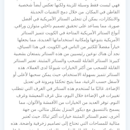
فهي ليست فقط وسيلة للزينة ولكنها تعكس أيضاً شخصية
القاطن في المكان. من خلال دمج التقنيات الحديثة
والابتكارات، يمكن أن تتجلى الستائر الأمريكية في أفضل
صورة، مما يساعد على تحقيق تصميم داخلي متوازن وراقي.
أنواع الستائر الأمريكية المتاحة في الكويت تتميز الستائر
الأمريكية بتنوعها وإمكانية استخداماتها العديدة، مما يجعلها
خياراً مفضلاً للكثير من الناس في الكويت. في هذا السياق،
نجد أن هناك نوعين رئيسيين من هذه الستائر يتمتعان بشعبية
كبيرة: الستائر القابلة للسحب والستائر المثبتة. تعتبر الستائر
القابلة للسحب من أكثر الخيارات شيوعًا لدى العملاء. هذه
الستائر تتميز بسهولة الاستخدام، حيث يمكن سحبها لأعلى أو
لأسفل حسب الرغبة، مما يتيح تحكمًا ومرونة في تعديل
الإضاءة. غالبًا ما تُستخدم هذه الستائر في الغرف التي تتطلب
تغييرات في الإضاءة خلال اليوم، مثل غرف المعيشة وغرف
النوم. توفر العديد من الخيارات من الأقمشة والألوان، مما
يسمح بالتنسيق مع ديكور المنزل بشكل مثالي. من جهة
أخرى، تضم الستائر المثبتة خيارات أكثر ثباتًا، حيث تُعتبر
مثالية للمساحات التي تحتاج إلى تصاميم زخرفية واضحة. هذه