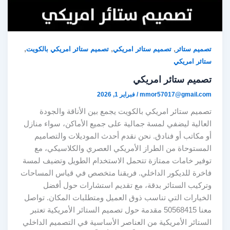
,
,
,
تصميم ستائر
تصميم ستائر امريكي
تصميم ستائر امريكي بالكويت
ستائر امريكي
تصميم ستائر امريكي
mmor57017@gmail.com
/
فبراير 1, 2026
تصميم ستائر امريكي بالكويت يجمع بين الأناقة والجودة
العالية ليضفي لمسة جمالية على جميع الأماكن، سواء منازل
أو مكاتب أو فنادق. نحن نقدم أحدث الموديلات والتصاميم
المستوحاة من الطراز الأمريكي العصري والكلاسيكي، مع
توفير خامات ممتازة تتحمل الاستخدام الطويل وتضيف لمسة
فاخرة للديكور الداخلي. فريقنا متخصص في قياس المساحات
وتركيب الستائر بدقة، مع تقديم استشارات حول أفضل
الخيارات التي تناسب ذوق العميل ومتطلبات المكان. تواصل
معنا 50568415 مقدمة حول تصميم الستائر الأمريكية تعتبر
الستائر الأمريكية من العناصر الأساسية في التصميم الداخلي