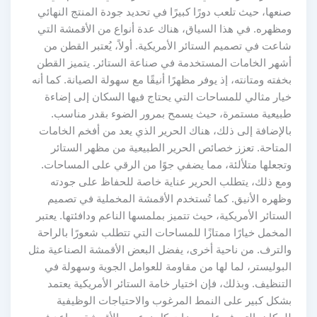
صنعها، حيث تلعب دورًا كبيرًا في تحديد جودة المنتج النهائي
ومظهره. في هذا السياق، هناك عدة أنواع من الأقمشة التي
شاعت في تصميم الستائر الأمريكية. أولاً، يُعتبر القطن من
أشهر الخامات المستخدمة في صناعة الستائر. يتميز القطن
بخفته ومتانته، إذ يوفر مظهرًا أنيقًا مع سهولة الصيانة. كما أنه
خيار مثالي للمساحات التي يحتاج فيها السكان إلى إضاءة
طبيعية مستمرة، حيث يسمح بمرور الضوء بقدر مناسب.
بالإضافة إلى ذلك، هناك الحرير الذي يعد من أفخم الخامات
المتاحة. تعزز خصائص الحرير الطبيعية من مظهر الستائر
وتجعلها متلألئة، مما يضفي جوًا من الرقي على المساحات.
ومع ذلك، يتطلب الحرير عناية خاصة للحفاظ على جودته
وظهره الأنيق. كما تُستخدم الأقمشة المخملية في تصميم
الستائر الأمريكية، حيث تتميز بملمسها الناعم ودافئتها. يعتبر
المخمل خيارًا ممتازًا للمساحات التي تتطلب شعورًا بالراحة
والترف. من ناحية أخرى، يفضل البعض الأقمشة الصناعية مثل
البوليستر، لما لها من مقاومة للعوامل الجوية وسهولة في
التنظيف. وبذلك، فإن اختيار خامة الستائر الأمريكية يعتمد
بشكل كبير على النمط المرغوب والاحتياجات الوظيفية