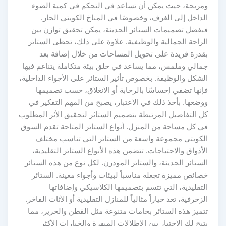
ومريحة، حيث يمكن أن تساعد في التحكم في كمية الضوء
الداخل إلى الغرف، وخصوصًا في المناخ الكويتي الحار.
فبفضل تصميمات الستائر الحديثة، يمكن تحقيق توازن بين
الراحة الجمالية والوظيفية. علاوة على ذلك، تحظى الستائر
بقدرة فريدة على تحويل المساحات من خلال إضافة بعد
جمالي وملمس، مما يساعد في خلق بيئة متكاملة يتناغم فيها
الشكل والوظيفة. بخصوص تأثير الستائر على الأجواء الداخلية،
فإنها تضفي إحساسًا بالرحابة أو الانغلاق، حسب تصميمها
ووضعها. بأخذ ذلك في الاعتبار، يصبح من المهم التفكير في
كل التفاصيل المرتبطة بتصميم الستائر لتحقيق الأثر المطلوب
في كل مساحة من المنزل. أنواع الستائر المتاحة تقدم السوق
الكويتي مجموعة واسعة من الستائر التي تناسب مختلف
الأذواق والاحتياجات. تتضمن هذه الأنواع الستائر التقليدية،
الستائر الحديثة، والستائر المودرن. لكل نوع من هذه الستائر
خصائص مميزة تجعله مناسباً لبيئات وأجواء معينة. الستائر
التقليدية، التي تتسم بتصميمها الكلاسيكي وإضافاتها
الزخرفية، تعد خياراً مثالياً للمنازل التقليدية أو الأثاث الفاخر.
تتميز هذه الستائر بخامات متنوعة مثل القطن والحرير، مما
يتيح لك الاختيار بين الإطلالات المبهرة والخيارات الأكثر