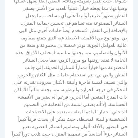
شيوعاً، حيث يتميز بنعومته ومتانته. القطن أيضاً يسهل غسلها
وصيانتها، مما يجعله خياراً عملياً للعديد من الأسر. يضفي
القطن مظهراً طبيعياً وأنيقاً على أي مساحة، مما يجعل
الستائر المصنوعة منه تساهم في تحسين جمالية المنزل.
بالإضافة إلى القطن، تُستخدم أيضاً خامات أخرى مثل البي
بي، وهو نوع من الأقمشة الاصطناعية الذي يتمتع بمقاومة
عالية للعوامل الجوية. توفر خمسة بي مجموعة واسعة من
الألوان والتصاميم، مما يجعلها مناسبة لمختلف الأذواق. هذه
الخامة لا تفقد رونقها مع مرور الزمن، مما يجعل الستائر
المصنوعة منها خياراً ممتازاً للمنازل الحديثة. إلى جانب
القطن والبي بي، يتم استخدام خامات مثل الكتان والحرير،
والتي تضيف لمسة فاخرة وأنيقة. الكتان معروف بقدرته على
التحكم في درجة الحرارة والرطوبة، مما يجعله مثالياً للأماكن
ذات المناخ المتغير. أما الحرير، فرغم أنه يعتبر من الأقمشة
الحساسة، إلا أنه يضفي لمسة من الفخامة في التصميم
الداخلي. اختيار المادة المناسبة يعتمد على الاحتياجات
الشخصية والبيئة المحيطة، حيث يمكن أن يحدث فرقاً كبيراً
في المظهر والأداء. ألوان وتصاميم الستائر العصرية تعتبر
الستائر جزءاً أساسياً من تصميم المنزل، حيث تلعب دوراً كبيراً