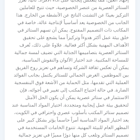
الستائر العصرية من عنصر الخصوصية، حيث تتيح للعاملين
التركيز بعيدًا عن التشتت الناتج عن الأنشطة من الخارج. هذا
الجانب من الخصوصية يعد أساسياً لإنتاجية عالة، خاصة في
المكاتب ذات التصميم المفتوح. يمكن أن تسهم الستائر في
خلق بيئة عمل أكثر هدوءاً وتركيزاً مما يشجع على تحقيق
الأهداف المهنية بشكل أكثر فعالية. علاوةً على ذلك، تُعرف
الستائر العصرية بتصاميمها الجذابة التي تضيف لمسة جمالية
للمساحة المكتبية. عند اختيار الألوان والنقوش المناسبة،
يمكن أن تعكس ثقافة الشركة وتساهم في تعزيز روح الفريق
بين الموظفين. الغرض الجمالي للستائر يكتمل بجانب الفوائد
العملية التي تقدمها، مثل الحماية من الأشعة فوق البنفسجية
الضارة. في حالة احتياج المكتب إلى تغيير في أجوائه، فإن
الاستثمار في ستائر عصرية يمكن أن يكون الحل الأمثل
لتحقيق بيئة عمل إيجابية ومتجددة. اختيار المواد المناسبة عند
تصميم ستائر المكتب بأسلوب عصري واحترافي في الكويت،
يعد اختيار المواد المناسبة أمراً حاسماً يؤثر بشكل كبير على
المظهر العام للبيئة المهنية. تتنوع الخامات المستخدمة في
تصميم الستائر وتلعب كل منها دورًا مميزًا في تعزيز جمالية