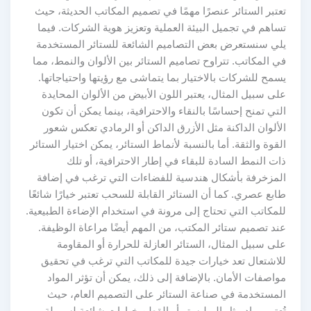
تعتبر الستائر عنصرًا مهمًا في تصميم المكاتب الحديثة، حيث
تساهم في تجميل البيئة العملية وتعزيز هوية الشركات. فيما
يلي سنستعرض بعض التصاميم الشائعة للستائر المستخدمة
في المكاتب. تتراوح تصاميم الستائر بين الألوان والنمط، مما
يسمح للشركات بالاختيار بما يتماشى مع رؤيتها واحتياجاتها.
على سبيل المثال، يعتبر اللون الأبيض من الألوان المحايدة
التي تمنح إحساسًا بالنقاء والاحترافية، بينما يمكن أن تكون
الألوان الداكنة مثل الأزرق الداكن أو الرمادي تعكس شعور
القوة والثقة. أما بالنسبة لأنماط الستائر، يمكن اختيار الستائر
ذات النمط السادة للبقاء في إطار الاحترافية، أو تلك
المزخرفة بأشكال هندسية للفضاءات التي ترغب في إضافة
طابع عصري. كما أن الستائر القابلة للسحب تعتبر خيارًا شائعًا
للمكاتب التي تحتاج إلى مرونة في استخدام الإضاءة الطبيعية.
عند تصميم ستائر المكتب، من المهم أيضًا مراعاة الوظيفة.
على سبيل المثال، الستائر العازلة للحرارة أو المقاومة
للاشتعال تعد خيارات جيدة للمكاتب التي ترغب في تحقيق
مواصفات الأمان. بالإضافة إلى ذلك، يمكن أن تؤثر المواد
المستخدمة في صناعة الستائر على التصميم العام، حيث
تُعتبر مواد مثل البوليستر أو القطن خيارات شائعة لسهولة