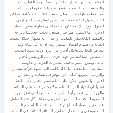
المكتب. من بين الخيارات الأكثر شيوعًا توجد القطن، اللينين،
والبوليستر. بدايةً، يتمتع القطن بجودة عالية وملمس ناعم،
مما يجعله خيارًا ممتازًا يعطي إحساساً بالراحة والأناقة. كما أن
القطن سهل الاعتناء به، حيث يمكن غسل بعض الأنواع في
المنزل. ومع ذلك، قد تكون كلفته أعلى مقارنةً ببعض المواد
الأخرى. أما اللينين، فهو خيار طبيعي يجلب إحساسًا بالراحة
والمظهر الكلاسيكي للمكتب. ورغم أن له مظهرًا جذابًا، يتطلب
العناية والاهتمام لضمان استمراريته، إذ إنه أقل متانة وقد
يتعرض للتجاعيد بشكل أسرع من غيره. ولكنه يمنح المكتب
لمسة من الفخامة. من جهة أخرى، يأتي البوليستر كخيار
عملي ومتين. يتميز بتحمله للتغيرات الجوية، ومقاومته
للتجاعيد، مما يجعله مثاليًا للمكاتب التي تشهد حركة مستمرة
والترتيب السريع. كذلك، هو متوفر في تشكيلة واسعة من
الألوان والنقوش. علاوة على ذلك، يعتبر الخيار الأقل تكلفةً
نسبياً. إن اختيار المواد المناسبة لا يقتصر فقط على المتانة
والجودة، بل يتضمن أيضًا الجوانب الجمالية التي تعزز الهوية
البصرية للمكتب. لذلك، من الضروري مراعاة كل هذه العوامل
عند اختيار المواد لضمان توافقها مع النمط العام والإنتاجية
المطلوبة في بيئة العمل. تصاميم الستائر الشائعة في المكاتب