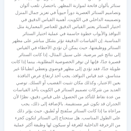
ستائر بألوان فاتحة لموازنة المظهر. باختصار، تلعب ألوان
وتصاميم الستائر العصرية دوراً حيوياً في تعزيز جمال المنزل
وتصميمه الداخلي في الكويت. أهمية القياس الدقيق في
اختيار الستائر يعتبر القياس الدقيق للعناصر المعمارية مثل
النوافذ والأبواب خطوة حاسمة في عملية اختيار الستائر
المناسبة. إن القياسات الدقيقة تؤثر بشكل مباشر على مظهر
الستائر ووظيفتها، حيث يمكن أن تؤدي الأخطاء في القياس
إلى نتائج غير مرضية. على سبيل المثال، إذا كانت الستائر
قصيرة جدًا، فإنها لن توفر الخصوصية المطلوبة، بينما إذا كانت
طويلة جدًا، فقد تؤدي إلى مظهر فوضوي وتعطي انطباعًا غير
متناسق. عند قياس النوافذ، يجب أخذ ارتفاع عرض النافذة
بعين الاعتبار، وكذلك مكان تثبيت القضيب أو السلك. توصي
العديد من شركات تصميم الستائر في الكويت بأخذ القياسات
من عدة نقاط للتأكد من الحصول على قياس دقيق، نظرًا لأن
الجدران قد تكون غير مستقيمة. بالإضافة إلى ذلك، يجب
مراعاة ما إذا كانت الستائر ستُفتح أو تُطبق، حيث يؤثر ذلك
على الطول المناسب. هل ستحتاج إلى الستائر لتكون كجزء
من الزخرفة الداخلية للغرفة أو سيكون لها وظيفة أكثر عملية