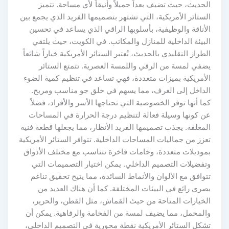
الحديث، حيث تضيف بعداً جميلاً وأنيقاً لأي مساحة. تتميز
الستائر الأمريكية، التي تشتهر بتصميمها الفريد الذي يجمع بين
الأناقة والوظيفية، بأسلوبها الراقي الذي يساعد في تحسين
البيئة الداخلية للمنازل والمكاتب. في الكويت، حيث يلتقي
الطراز التقليدي بالحديث، تُعتبر الستائر الأمريكية خياراً شائعاً
يضفي لمسة من الرقي واللمسة العصرية. تتمتع الستائر
الأمريكية بميزات متعددة، فهي تساعد في تنظيم كمية الضوء
الداخل إلى الغرف، مما يسهم في خلق جو مناسب ومريح.
كما أنها توفر الخصوصية التي تحتاجها الأسر والأفراد، فضلاً
عن كونها وسيلة فعالة لتنظيم درجة الحرارة في المساحات
المغلقة. يجذب تصميمها الفريد الأنظار، مما يجعلها قطعة فنية
تعزز من جماليات المساحات الداخلية. تتوافر الستائر الأمريكية
بموديلات متعددة، وخامات فاخرة تتناسب مع مختلف الأذواق
وتفضيلات التصميم الداخلي. يمكن اختيار التصميمات التي
تتوافق مع الألوان والأنماط السائدة، مما يتيح تحقيق تناغم
بصري رائع في البيئات المختلفة. كما أن هناك العديد من
الخيارات المتاحة من حيث القماش، مثل القطن، والحرير،
والمخمل، مما يضيف لمسة من الفخامة والرفاهية. يمكن أن
تشكل الستائر الأمريكية نقطة محورية في التصميم الداخلي،