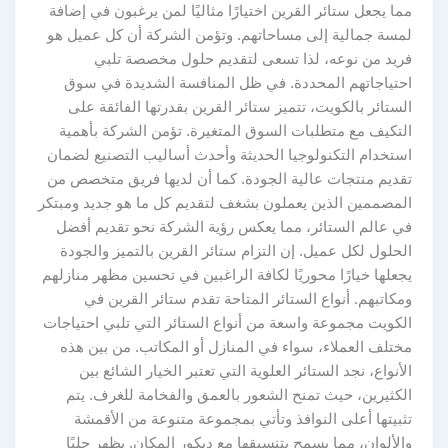
مما يجعل ستائر القرين اختيارًا مثاليًا لمن يرغبون في إضافة
لمسة جمالية إلى مساحاتهم. وتؤمن الشركة أن كل عميل هو
فريد من نوعه، لذا تسعى لتقديم حلول مخصصة تلبي
احتياجاتهم المحددة. في ظل المنافسة الشديدة في سوق
الستائر بالكويت، تتميز ستائر القرين بقدرتها الفائقة على
التكيف مع متطلبات السوق المتغيرة. تؤمن الشركة بأهمية
استخدام التكنولوجيا الحديثة وأحدث أساليب التصنيع لضمان
تقديم منتجات عالية الجودة. كما أن لديها فريق متخصص من
المصممين الذين يعملون بشغف لتقديم كل ما هو جديد ومبتكر
في عالم الستائر، مما يعكس رؤية الشركة نحو تقديم أفضل
الحلول لكل عميل. إن التزام ستائر القرين بالتميز والجودة
يجعلها خيارًا محوريًا لكافة الراغبين في تحسين مظهر منازلهم
ومكاتبهم. أنواع الستائر المتاحة تقدم ستائر القرين في
الكويت مجموعة واسعة من أنواع الستائر التي تلبي احتياجات
مختلف العملاء، سواء في المنازل أو المكاتب. من بين هذه
الأنواع، نجد الستائر العلوية التي تعتبر الخيار الشائع بين
الكثيرين، حيث تمنح الشعور بالعمق والفخامة للغرف. يتم
تثبيتها أعلى النوافذ وتأتي بمجموعة متنوعة من الأقمشة
والألوان، مما يسمح بتنسيقها مع ديكور المكان. يظهر جليًا