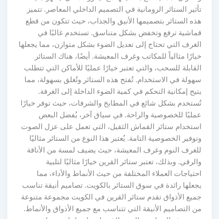
تأثير الستائر الرومانية في التصميم الداخلي المعاصر. تتميز
هذه الستائر بتصميمها الأنيق والجذاب، حيث تتكون من قطع
قماشية ترفع وتخفض بشكل متناسق. تستخدم غالبًا في
الغرف التي تحتاج إلى تعديل الضوء بشكل متوازن، مما يجعلها
خيارًا مثالياً للمكاتب وغرف المعيشة. أيضًا، هناك الستائر
القابلة للسحب، والتي تعتبر خيارًا عمليًا للأماكن التي تتطلب
سهولة في الاستخدام. تُفتح هذه الستائر وتُغلق بسهولة، مما
يتيح إمكانية التحكم في كمية الضوء الداخلة إلى الغرفة.
تُستخدم بشكل شائع في المطابخ والشرفات، حيث توفر خيارًا
عمليًا للخصوصية والراحة. في سياق آخر، يُفضل البعض
استخدام ستائر القماش الثقيل، التي تعمل على عزل الصوت
وتوفير الخصوصية التامة. يُعتبر هذا النوع من الستائر مثاليًا
للغرف النوم وغرف المعيشة، حيث يضيف لمسة من الأناقة
والرقي. وبذلك، تعتبر ستائر القرين خيارًا مثاليًا لتلبية
احتياجات العملاء المختلفة من حيث الأنماط والأداء، مما
يجعلها رائدة في سوق الستائر بالكويت. تصاميم أنيقة تناسب
جميع الأذواق تقدم ستائر القرين في الكويت مجموعة متنوعة
من التصاميم الأنيقة التي تتناسب مع جميع الأذواق والأنماط.