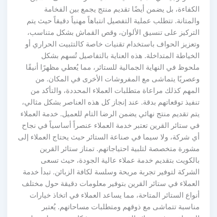
الكفاءة، بل يضمن أيضًا تقديم منتج يجمع بين الفخامة
والمتانة. تتطلب عملية التفصيل انتباهاً مهنياً دقيقاً حيث يتم
التركيز على تنسيق الألوان، وقص القماش بشكل متناسب،
وتعزيز الحواف باستخدام تقنيات خاصة كالتثبيت الحراري أو
الخياطة المتداخلة. هذه العناية بالتفاصيل تُسهم بشكل
ملحوظ في النهاية الجمالية للستائر، مما يُعطي مظهرًا أنيقًا
وعصريًا يتماشى مع المفروشات الأخرى في المكان. من
المهم كذلك مراعاة متطلبات العملاء المحددة، والتأكد من
تنفيذ توقعاتهم بدقة. عند إنجاز كل هذه العناصر بشكل مثالي،
يتم تقديم منتج نهائي يضمن الرضا التام للعميل. خدمة العملاء
في ستائر القرين تعتبر خدمة العملاء عنصراً أساسياً في نجاح
أي شركة، ولا سيما في صناعة الستائر حيث يحتاج العملاء إلى
مشورة متخصصة لتلبية احتياجاتهم. تمتاز ستائر القرين
بالكويت بتقديم خدمة عملاء عالية الجودة، حيث تسعى
الشركة لتوفير تجربة مريحة وسلسة لكافة الزبائن. تبدأ خدمة
العملاء في ستائر القرين بتوفير معلومات دقيقة حول مختلف
أنواع الستائر المتاحة، مما يساعد العملاء في اتخاذ خيارات
مناسبة تتماشى مع ذوقهم ومتطلبات مساحاتهم. يُعتبر