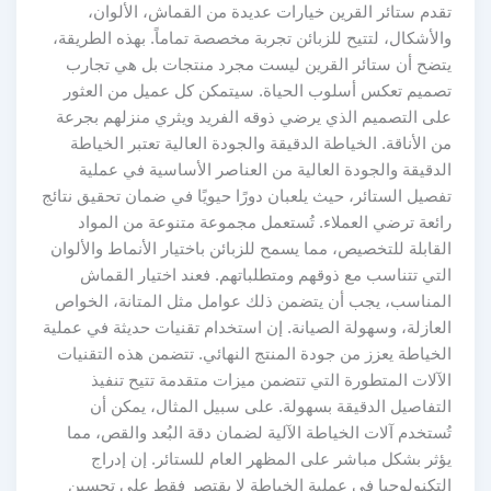
تقدم ستائر القرين خيارات عديدة من القماش، الألوان،
والأشكال، لتتيح للزبائن تجربة مخصصة تماماً. بهذه الطريقة،
يتضح أن ستائر القرين ليست مجرد منتجات بل هي تجارب
تصميم تعكس أسلوب الحياة. سيتمكن كل عميل من العثور
على التصميم الذي يرضي ذوقه الفريد ويثري منزلهم بجرعة
من الأناقة. الخياطة الدقيقة والجودة العالية تعتبر الخياطة
الدقيقة والجودة العالية من العناصر الأساسية في عملية
تفصيل الستائر، حيث يلعبان دورًا حيويًا في ضمان تحقيق نتائج
رائعة ترضي العملاء. تُستعمل مجموعة متنوعة من المواد
القابلة للتخصيص، مما يسمح للزبائن باختيار الأنماط والألوان
التي تتناسب مع ذوقهم ومتطلباتهم. فعند اختيار القماش
المناسب، يجب أن يتضمن ذلك عوامل مثل المتانة، الخواص
العازلة، وسهولة الصيانة. إن استخدام تقنيات حديثة في عملية
الخياطة يعزز من جودة المنتج النهائي. تتضمن هذه التقنيات
الآلات المتطورة التي تتضمن ميزات متقدمة تتيح تنفيذ
التفاصيل الدقيقة بسهولة. على سبيل المثال، يمكن أن
تُستخدم آلات الخياطة الآلية لضمان دقة البُعد والقص، مما
يؤثر بشكل مباشر على المظهر العام للستائر. إن إدراج
التكنولوجيا في عملية الخياطة لا يقتصر فقط على تحسين