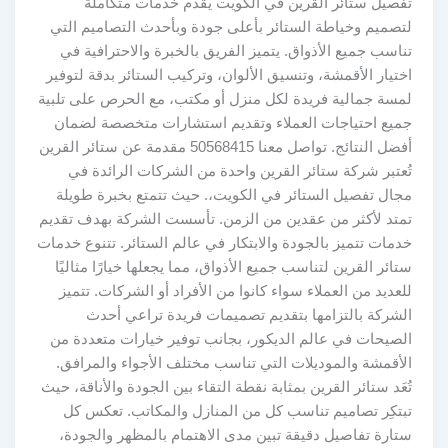
تفصيل ستائر القرين في الكويت يقدم خدمات متكاملة
لتصميم وخياطة الستائر بأعلى جودة وبأحدث التصاميم التي
تناسب جميع الأذواق. يتميز الفريق بالخبرة والاحترافية في
اختيار الأقمشة، وتنسيق الألوان، وتركيب الستائر بدقة لتوفير
لمسة جمالية فريدة لكل منزل أو مكتب، مع الحرص على تلبية
جميع احتياجات العملاء وتقديم استشارات متخصصة لضمان
أفضل النتائج. تواصل معنا 50568415 مقدمة عن ستائر القرين
تُعتبر شركة ستائر القرين واحدة من الشركات الرائدة في
مجال تفصيل الستائر في الكويت،. حيث تتمتع بخبرة طويلة
تمتد لأكثر من عقدين من الزمن. تأسست الشركة بهدف تقديم
خدمات تتميز بالجودة والابتكار في عالم الستائر. تتنوع خدمات
ستائر القرين لتناسب جميع الأذواق، مما يجعلها خيارًا مثاليًا
للعديد من العملاء سواء كانوا من الأفراد أو الشركات. تتميز
الشركة بالتزامها بتقديم تصميمات فريدة تراعي أحدث
الصيحات في عالم الديكور، بجانب توفير خيارات متعددة من
الأقمشة والموديلات التي تناسب مختلف الأجواء والمرافق.
تُعَد ستائر القرين بمثابة نقطة التقاء بين الجودة والأناقة، حيث
تبتكِر تصاميم تناسب كل من المنازل والمكاتب. تعكس كل
ستارة تفاصيل دقيقة تبين مدى الاهتمام بالمظهر والجودة،