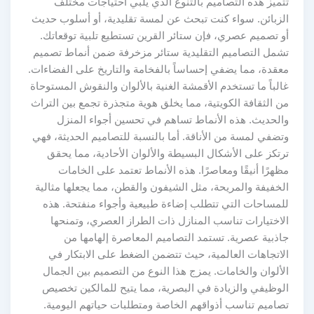
تتميز هذه التصاميم بالتنوع الذي يلبي احتياجات مختلف
الزبائن. سواء كنت تبحث عن لمسة تقليدية، أو أسلوب حديث
أو تصميم عصري، فإن ستائر القرين تستطيع تلبية توقعاتك.
تشمل التصاميم التقليدية ستائر مزخرفة ضمن أنماط تصميم
معقدة، مما يضفي إحساساً بالفخامة والتاريخ على الفضاءات.
غالباً ما تستخدم الأقمشة الغنية بالألوان والنقوش المستوحاة
من الثقافة الكويتية، مما يخلق هوية متجذرة تجمع بين التراث
والحديث. هذه الأنماط تساهم في تحسين أجواء المنزل
وتضفي لمسة من الأناقة. أما بالنسبة للتصاميم الحديثة، فهي
ترتكز على الأشكال البسيطة والألوان الأحادية، مما يحقق
مظهرًا أنيقًا ومعاصرًا. هذه الأنماط تعتمد على الخامات
الخفيفة والمريحة، مثل الشيفون والقطن، مما يجعلها مثالية
للمساحات التي تتطلب إضاءة طبيعية وأجواء منفتحة. هذه
الاختيارات تناسب المنازل ذات الطراز العصري، وتمنحها
جاذبية عصرية. تستمد التصاميم المعاصرة إلهامها من
الاتجاهات العالمية، حيث تتضمن الضغط على الابتكار في
الألوان والخامات. يمزج هذا النوع من التصميم بين الجمال
الوظيفي والزيادة في البصرية، مما يتيح للمالكين تخصيص
تصاميم تناسب أذواقهم الخاصة ومتطلبات حياتهم اليومية.