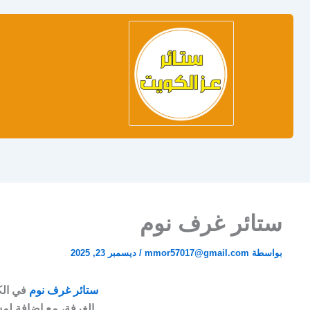
ستائر
ستائر
تصمي
تفصي
دبل
ويفي
ستائر
ستائر
مودرن
مكتب
الكوي
أضف
لمسة
من
الفخامة
والانسيابية
ستائر غرف نوم
بواسطة
mmor57017@gmail.com
/
ديسمبر 23, 2025
ستائر غرف نوم
في الك
الغرفة، مع إضافة لم