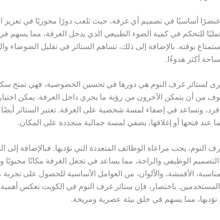
عنصرًا أساسيًا في تصميم أي غرفة، حيث تلعب دورًا محوريًا في تعزيز ا
 عمليًا للتحكم في كمية الضوء الطبيعي الذي يدخل الغرفة، مما يسهم ف
ستمتاع بوقته. بالإضافة إلى ذلك، تساهم الستائر في تقليل الضوضاء وا
احة أكثر هدوءًا.
خرى لستائر غرف النوم هي دورها في تحسين الخصوصية، فهي تمنح سكان
خوف من أن يتمكن الآخرون من رؤية ما يجري داخل الغرفة. يمكن اختيا
د، وتساعد في إضفاء لمسة شخصية على الغرفة. تعتبر الستائر أيضًا ط
 عند فتحها أو إغلاقها، يضفي لمسة جمالية متجددة على المكان.
ف النوم، يجب مراعاة الوظائف المتعددة التي تؤديها. فبالإضافة إلى الج
التصميم الوظيفي والراحة، مما يساعد في تجعل الغرفة مكانًا محبوبًا ومل
 المناسبة، الأقمشة، والألوان، من العوامل الأساسية للحصول على تجربة 
مستخدمين. باختصار، فإن ستائر غرف النوم في الكويت تعكس أهمية ا
 تؤديها، مما يسهم في خلق بيئة عصرية ومريحة.