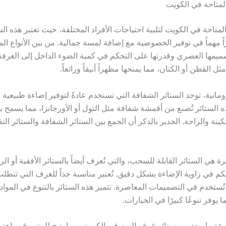
المتاحة في الكويت
لمتاحة في الكويت لتلبية احتياجات الأفراد المختلفة، حيث تعتبر هذه الس
اً مهماً في توفير الخصوصية مع إضافة لمسة جمالية. من بين الأنواع ال
تصميمها العصري وقدرتها على التحكم في كمية الضوء الداخل إلى الغرفة. 
ل القطن أو الكتان، مما يمنحها مظهراً أنيقاً ورائعاً.
رومانية، توجد الستائر الشفافة التي تستخدم عادةً لتوفير إضاءة طبيعية
 الستائر تُصنع من أقمشة شفافة مثل التول أو الأورجانزا، مما يسمح 
ة والراحة. الجدير بالذكر أن الجمع بين الستائر الشفافة والستائر الت
ة هي الستائر القابلة للسحب، والتي تُعرف أيضاً بالستائر الأفقية أو الرأ
كم في زاوية الإضاءة بشكل دقيق. تُعتبر مناسبة جداً للغرف التي تتطل
ا تُستخدم في التصميمات المعاصرة. تتميز هذه الستائر بالتنوع في المواد
 يوفر تنوعًا كبيرًا في الخيارات.
عة واسعة من ستائر غرف النوم في الكويت، مما يتيح للمتسوقين اخت