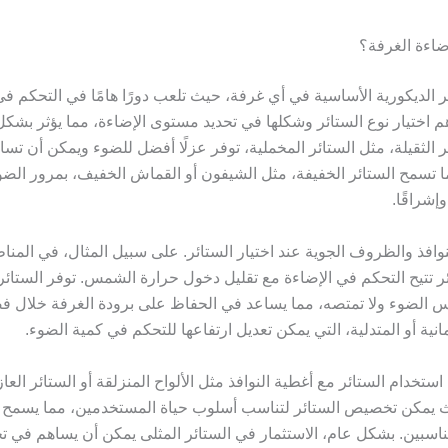
ضاءة الغرفة؟
ر الديكورية الأساسية في أي غرفة، حيث تلعب دورًا هامًا في التحكم ف
م اختيار نوع الستائر وشكلها في تحديد مستوى الإضاءة، مما يؤثر بشك
 الثقيلة، مثل الستائر المخملية، توفر عزلًا أفضل للضوء ويمكن أن تس
ا تسمح الستائر الخفيفة، مثل الشيفون أو القماش الخفيف، بمرور الضو
وإشراقًا.
وافذ والظروف الجوية عند اختيار الستائر. على سبيل المثال، في المنا
 تتيح التحكم في الإضاءة مع تقليل دخول حرارة الشمس. توفر الستائر ذ
 الضوء ولا تمتصه، مما يساعد في الحفاظ على برودة الغرفة خلال فص
نية أو المتدلية، التي يمكن تعديل ارتفاعها للتحكم في كمية الضوء.
استخدام الستائر مع أغطية النوافذ مثل الألواح المنزلقة أو الستائر العا
ث يمكن تخصيص الستائر لتناسب أسلوب حياة المستخدمين، مما يسمح ل
اسبين. بشكل عام، الاستثمار في الستائر المثلى يمكن أن يساهم في 