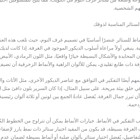
هم الشخصية.
 الستائر المناسبة لذوقك
لأنماط للستائر عنصرًا أساسيًا في تصميم غرف النوم، حيث تلعب هذه العنا
. ينبغي أولاً مراعاة أسلوب الديكور الموجود في الغرفة. إذا كانت لديك
 المحايدة والأشكال البسيطة خيارًا واقعيًا، مثل اللون الرمادي، الأبيض، 
فة ذات طابع تقليدي، يمكن للألوان الزاهية والأنماط الزخرفية أن تضي
المهم أيضًا التفكير في التوافق مع عناصر الديكور الأخرى، مثل الأثاث و
في خلق بيئة مريحة. على سبيل المثال، إذا كان السرير بلون دافئ مثل ا
أن تبرز جمال الغرفة. يُفضل عادةً الجمع بين لونين أو ثلاثة ألوان رئيس
دحمة.
جب التفكير في الأنماط. خيارات الأنماط يمكن أن تتراوح من الخطوط الك
نت الغرفة بسيطة، قد يكون من المفيد اختيار ستائر ذات نمط بارز لإضفا
التفاصيل، يُفضل اختيار ستائر بألوان صلبة أو أنماط بسيطة لضمان عدم 