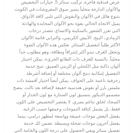
عرض فندقية فاخرة. تركيب ستائر 5. خيارات التخصيص
والألوان الدارجة محلياً يتميز سوق المفروشات في الكويت
بتنوع هائل في الألوان والنقوش التي تلبي كافة الأذواق.
يميل الاتجاه الحالي بقوة نحو الألوان المحايدة والهادئة
التي تعزز الشعور بالسكينة والاتساع. تتصدر درجات
الرمادي، البيج، الأبيض الكريمي، والترابي قائمة الألوان
الأكثر طلباً لتفصيل الستائر. تعكس هذه الألوان الضوء
وتجعل الغرف تبدو أكثر إشراقاً ونظافة، وهو مطلوب جداً
محلياً. بالنسبة للغرف ذات الطابع الجريء، يمكن اختيار
ألوان داكنة مثل الكحلي أو الزيتي العميق. تتيح خدمة
التفصيل إمكانية دمج ألوان مختلفة أو إضافة أشرطة
زخرفية ناعمة على الحواف. يمكن أيضاً اختيار أقمشة ذات
ملمس بارز أو نقوش هندسية خفيفة لإضافة بعد ثالث. ينصح
مصممو الديكور بتنسيق لون الستارة مع لون الجدار أو
السجاد لخلق تناغم بصري. لا يقتصر التخصيص على اللون
فقط، بل يشمل كثافة التموجات وعمقها حسب الرغبة.
يفضل البعض موجات عميقة وواسعة لمظهر درامي، بينما
يفضل آخرون موجات ضحلة وبسيطة. تضمن لك خدمة
تفصيل ستائر ويفي الحصول على درجة اللون والخامة التي