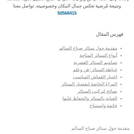
ونتيجة مُرضية تعكس جمال المكان وخصوصيته. تواصل معنا
50568415
فهرس المقال
مقدمة حول ستائر صباح السالم
أنواع الستائر المتاحة
تصاميم الستائر العصرية
خياطة الستائر: فن وعلم
اختيار القماش المناسب
المزايا الخاصة لتفصيل الستائر
نصائح لتركيب الستائر
العناية بالستائر والحفاظ عليها
خاتمة واستنتاج
قدمة حول ستائر صباح السالم