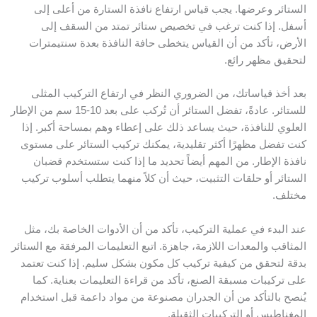
لستائر وعرضها. يجب قياس ارتفاع نافذة الستارة من أعلى إلى
سفل. إذا كنت ترغب في تخصيص ستائر تمتد من السقف إلى
لأرض، تأكد من أن القياس يتخطى حافة النافذة بعدة سنتيمترات
تحقيق مظهر رائع.
عد أخذ قياساتك، من الضروري النظر في ارتفاع التركيب المثلى
للستائر. عادةً، تفضل الستائر أن تُركب على بعد 10-15 سم من الإطار
لعلوي للنافذة، حيث يساعد ذلك على إعطاء وهم بمساحة أكبر. إذا
نت تفضل مظهرًا أكثر تقليدية، يمكنك تركيب الستائر على مستوى
افذة الإطار. من المهم أيضاً تحديد ما إذا كنت ستستخدم قضبان
لستائر أو حلقات التثبيت، حيث أن كلاً منهما يتطلب أسلوب تركيب
ختلف.
ند البدء في عملية التركيب، تأكد من أن الأدوات الخاصة بك، مثل
لمثاقب والمعدات اللازمة، جاهزة. اتبع التعليمات المرفقة مع الستائر
دقة لتحقق من كيفية تركيب كل مكون بشكل سليم. إذا كنت تعتمد
لى تركيبات مسبقة الصنع، تأكد من قراءة التعليمات بعناية. كما
ُنصح بالتأكد من أن الجدران مصنوعة من مواد داعمة قبل استخدام
لمغناطيس أو التركيبات الثقيلة.