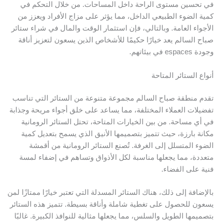
ي تحسين مستوى الراحة داخل المساحات. من خلال التحكم في
مية الضوء الطبيعي الداخل، مما يؤثر على مزاج الأفراد ويعزز من
لأجواء العامة. وبالتالي، فإن استثمار الوقت والمال في شراء ستائر
باح السالم يعد خيارًا حكيمًا للأشخاص الذين يسعون لتعزيز أناقة
دة espaces في بيئاتهم.
نواع الستائر المتاحة
قدم منطقة صباح السالم مجموعة متنوعة من الستائر التي تناسب
فضيلات العملاء المختلفة، مما يساعد على خلق أجواء مريحة وجذابة
ي أي مساحة. من بين الخيارات المتاحة، تحتل الستائر الرومانية
كانة بارزة، حيث تتميز بتصميمها الأنيق الذي يسمح بتعديل كمية
لضوء المتسلل إلى الغرفة. تُصنع الستائر الرومانية من أقمشة
تعددة، مما يجعلها مناسبة لكل الأذواق وتساهم في إضفاء لمسة
نية على الفضاء.
الإضافة إلى ذلك، هناك الستائر المسدلة التي تعتبر خيارًا ممتازًا لمن
سعون للحصول على تغطية شاملة وأناقة بسيطة. تتميز هذه الستائر
تصميمها الطويل والسلس، مما يجعلها مثالية للنوافذ الكبيرة. غالبًا