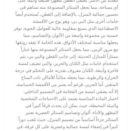
للعديد من الأسر. يضفي القطن مظهراً طبيعياً وأنيقاً على
أي مساحة، مما يجعل الستائر المصنوعة منه تساهم في
تحسين جمالية المنزل. بالإضافة إلى القطن، تُستخدم أيضاً
خامات أخرى مثل البي بي، وهو نوع من الأقمشة
الاصطناعية الذي يتمتع بمقاومة عالية للعوامل الجوية. توفر
خمسة بي مجموعة واسعة من الألوان والتصاميم، مما
يجعلها مناسبة لمختلف الأذواق. هذه الخامة لا تفقد رونقها
مع مرور الزمن، مما يجعل الستائر المصنوعة منها خياراً
ممتازاً للمنازل الحديثة. إلى جانب القطن والبي بي، يتم
استخدام خامات مثل الكتان والحرير، والتي تضيف لمسة
فاخرة وأنيقة. الكتان معروف بقدرته على التحكم في درجة
الحرارة والرطوبة، مما يجعله مثالياً للأماكن ذات المناخ
المتغير. أما الحرير، فرغم أنه يعتبر من الأقمشة الحساسة،
إلا أنه يضفي لمسة من الفخامة في التصميم الداخلي.
اختيار المادة المناسبة يعتمد على الاحتياجات الشخصية
والبيئة المحيطة، حيث يمكن أن يحدث فرقاً كبيراً في
المظهر والأداء. ألوان وتصاميم الستائر العصرية تعتبر
الستائر جزءاً أساسياً من تصميم المنزل، حيث تلعب دوراً
كبيراً في إضفاء لمسة جمالية وعصرية على كل غرفة. في