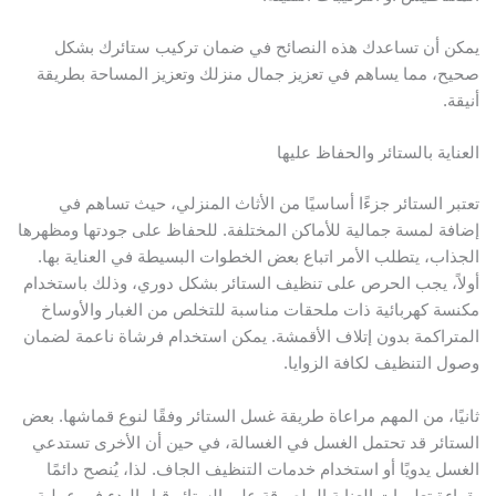
مكن أن تساعدك هذه النصائح في ضمان تركيب ستائرك بشكل
حيح، مما يساهم في تعزيز جمال منزلك وتعزيز المساحة بطريقة
نيقة.
لعناية بالستائر والحفاظ عليها
عتبر الستائر جزءًا أساسيًا من الأثاث المنزلي، حيث تساهم في
ضافة لمسة جمالية للأماكن المختلفة. للحفاظ على جودتها ومظهرها
لجذاب، يتطلب الأمر اتباع بعض الخطوات البسيطة في العناية بها.
ولاً، يجب الحرص على تنظيف الستائر بشكل دوري، وذلك باستخدام
كنسة كهربائية ذات ملحقات مناسبة للتخلص من الغبار والأوساخ
لمتراكمة بدون إتلاف الأقمشة. يمكن استخدام فرشاة ناعمة لضمان
صول التنظيف لكافة الزوايا.
انيًا، من المهم مراعاة طريقة غسل الستائر وفقًا لنوع قماشها. بعض
لستائر قد تحتمل الغسل في الغسالة، في حين أن الأخرى تستدعي
لغسل يدويًا أو استخدام خدمات التنظيف الجاف. لذا، يُنصح دائمًا
قراءة تعليمات العناية الملصوقة على الستائر قبل البدء في عملية