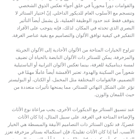
القوامات دوراً محورياً في خلق أجواء تعكس الذوق الشخصي
تنسجم مع الأسلوب العام للديكور الداخلي. إنّ اختيار الستائر لا
توقف فقط عند حدود الوظيفة العملية، بل يشمل أيضاً التأثير
لبصري الذي تحدثه في المكان. لذلك، فإنه يتوجب على الأفراد
لتفكير في كيفية توافق الألوان والتصاميم مع بقية عناصر الغرفة.
تراوح الخيارات المتاحة من الألوان الأحادية إلى الألوان الجريئة
المزخرفة. يمكن للستائر ذات الألوان النابضة بالحياة أن تضيف
مسة ديناميكية للغرفة، بينما تعكس الألوان الترابية أو الباستيلية
عوراً من السكينة والهدوء. تعتبر الأقمشة أيضاً عاملًا مهمًا في
لتصميم، فالقوامات المختلفة مثل المخمل، أو الكتان، أو البوليستر
ؤثر على الشكل النهائي للستائر، مما يمنحها تأثيرات متعددة من
يث اللمعان والوزن.
ند تنسيق الستائر مع الديكورات الأخرى، يجب مراعاة نوع الأثاث
الإضاءة المتاحة في الغرفة. على سبيل المثال، إذا كان الأثاث
صريًا، قد تكون الستائر ذات التصاميم الأنيقة والمبسطة هي الخيار
لأنسب. أما إذا كان الأثاث تقليديًا، فإن استكماله بستائر مزخرفة تعزز