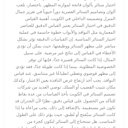
اختيار ستائر بألوان فاتحة لموازنة المظهر. باختصار، تلعب
ألوان وتصاميم الستائر العصرية دوراً حيوياً في تعزيز جمال
المنزل وتصميمه الداخلي في الكويت. أهمية القياس
الدقيق في اختيار الستائر يعتبر القياس الدقيق للعناصر
المعمارية مثل النوافذ والأبواب خطوة حاسمة في عملية
اختيار الستائر المناسبة. إن القياسات الدقيقة تؤثر بشكل
مباشر على مظهر الستائر ووظيفتها، حيث يمكن أن تؤدي
الأخطاء في القياس إلى نتائج غير مرضية. على سبيل
المثال، إذا كانت الستائر قصيرة جدًا، فإنها لن توفر
الخصوصية المطلوبة، بينما إذا كانت طويلة جدًا، فقد تؤدي
إلى مظهر فوضوي وتعطي انطباعًا غير متناسق. عند قياس
النوافذ، يجب أخذ ارتفاع عرض النافذة بعين الاعتبار، وكذلك
مكان تثبيت القضيب أو السلك. توصي العديد من شركات
تصميم الستائر في الكويت بأخذ القياسات من عدة نقاط
للتأكد من الحصول على قياس دقيق، نظرًا لأن الجدران قد
تكون غير مستقيمة. بالإضافة إلى ذلك، يجب مراعاة ما إذا
كانت الستائر ستُفتح أو تُطبق، حيث يؤثر ذلك على الطول
المناسب. هل ستحتاج إلى الستائر لتكون كجزء من