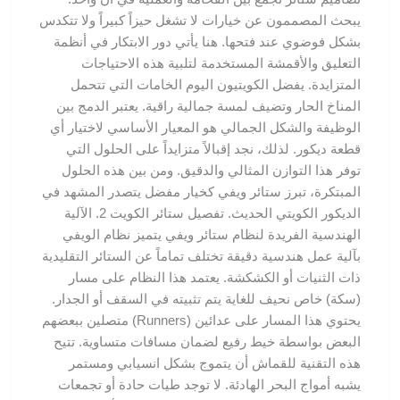
يبحث المصممون عن خيارات لا تشغل حيزاً كبيراً ولا تتكدس
بشكل فوضوي عند فتحها. هنا يأتي دور الابتكار في أنظمة
التعليق والأقمشة المستخدمة لتلبية هذه الاحتياجات
المتزايدة. يفضل الكويتيون اليوم الخامات التي تتحمل
المناخ الحار وتضيف لمسة جمالية راقية. يعتبر الدمج بين
الوظيفة والشكل الجمالي هو المعيار الأساسي لاختيار أي
قطعة ديكور. لذلك، نجد إقبالاً متزايداً على الحلول التي
توفر هذا التوازن المثالي والدقيق. ومن بين هذه الحلول
المبتكرة، تبرز ستائر ويفي كخيار مفضل يتصدر المشهد في
الديكور الكويتي الحديث. تفصيل ستائر الكويت 2. الآلية
الهندسية الفريدة لنظام ستائر ويفي يتميز نظام الويفي
بآلية عمل هندسية دقيقة تختلف تماماً عن الستائر التقليدية
ذات الثنيات أو الكشكشة. يعتمد هذا النظام على مسار
(سكة) خاص نحيف للغاية يتم تثبيته في السقف أو الجدار.
يحتوي هذا المسار على عدائين (Runners) متصلين ببعضهم
البعض بواسطة خيط رفيع لضمان مسافات متساوية. تتيح
هذه التقنية للقماش أن يتموج بشكل انسيابي ومستمر
يشبه أمواج البحر الهادئة. لا توجد طيات حادة أو تجمعات