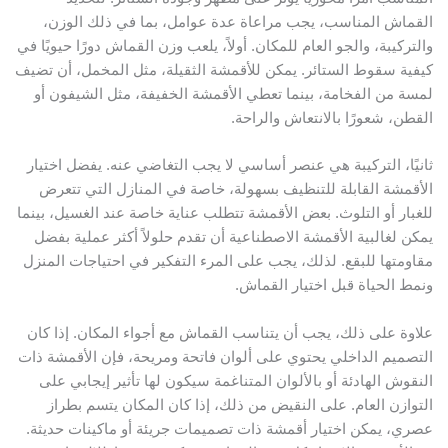
لقماش المناسب، يجب مراعاة عدة عوامل، بما في ذلك الوزن،
التركيبة، والجو العام للمكان. أولاً، يلعب وزن القماش دورًا حيويًا في
يفية سقوط الستائر. يمكن للأقمشة الثقيلة، مثل المخمل، أن تضيف
مسة من الفخامة، بينما تعطي الأقمشة الخفيفة، مثل الشيفون أو
لقطن، شعورًا بالانتعاش والراحة.
انيًا، التركيبة هي عنصر أساسي لا يجب التغاضي عنه. يفضل اختيار
لأقمشة القابلة للتنظيف بسهولة، خاصة في المنازل التي تتعرض
لغبار أو التلوث. بعض الأقمشة تتطلب عناية خاصة عند الغسيل، بينما
مكن لغالبية الأقمشة الاصطناعية أن تقدم حلولاً أكثر عملية بفضل
قاومتها للبقع. لذلك، يجب على المرء التفكير في احتياجات المنزل
نمط الحياة قبل اختيار القماش.
لاوة على ذلك، يجب أن يتناسب القماش مع أجواء المكان. إذا كان
لتصميم الداخلي يحتوي على ألوان فاتحة ومريحة، فإن الأقمشة ذات
لنقوش الهادئة أو بالألوان المتناغمة سيكون لها تأثير إيجابي على
لتوازن العام. على النقيض من ذلك، إذا كان المكان يتسم بطراز
صري، يمكن اختيار أقمشة ذات تصميمات جريئة أو ماكينات حديثة.