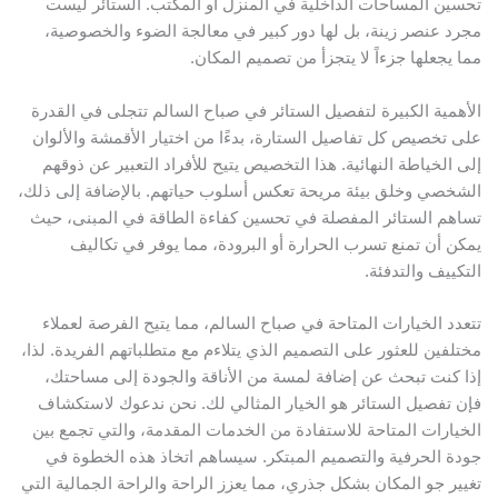
حسين المساحات الداخلية في المنزل أو المكتب. الستائر ليست
جرد عنصر زينة، بل لها دور كبير في معالجة الضوء والخصوصية،
ما يجعلها جزءاً لا يتجزأ من تصميم المكان.
لأهمية الكبيرة لتفصيل الستائر في صباح السالم تتجلى في القدرة
لى تخصيص كل تفاصيل الستارة، بدءًا من اختيار الأقمشة والألوان
لى الخياطة النهائية. هذا التخصيص يتيح للأفراد التعبير عن ذوقهم
لشخصي وخلق بيئة مريحة تعكس أسلوب حياتهم. بالإضافة إلى ذلك،
ساهم الستائر المفصلة في تحسين كفاءة الطاقة في المبنى، حيث
مكن أن تمنع تسرب الحرارة أو البرودة، مما يوفر في تكاليف
لتكييف والتدفئة.
تعدد الخيارات المتاحة في صباح السالم، مما يتيح الفرصة لعملاء
ختلفين للعثور على التصميم الذي يتلاءم مع متطلباتهم الفريدة. لذا،
ذا كنت تبحث عن إضافة لمسة من الأناقة والجودة إلى مساحتك،
إن تفصيل الستائر هو الخيار المثالي لك. نحن ندعوك لاستكشاف
لخيارات المتاحة للاستفادة من الخدمات المقدمة، والتي تجمع بين
ودة الحرفية والتصميم المبتكر. سيساهم اتخاذ هذه الخطوة في
غيير جو المكان بشكل جذري، مما يعزز الراحة والراحة الجمالية التي