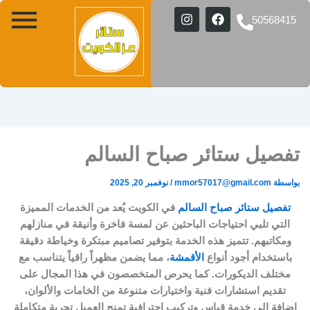
ستائر
ستائر
ستائر
تصميم
تصميم
تفصيل
I
F
50568415
دبل
ويفي
ستائر
ستائر
ستائر
امريكي
n
a
مكتب
مودرن
الكويت
امريكي
s
c
أضف
t
e
لمسة
a
b
من
g
o
o
الفخامة
r
a
k
والانسيابية
m
فصيل ستائر صباح السالم
واسطة
mmor57017@gmail.com
/
نوفمبر 20, 2025
تفصيل ستائر صباح السالم
في الكويت يُعد من الخدمات المميزة
التي تلبي احتياجات الباحثين عن لمسة فاخرة وأنيقة في منازلهم
ومكاتبهم. تتميز هذه الخدمة بتوفير تصاميم مبتكرة وخياطة دقيقة
باستخدام أجود أنواع
الأقمشة
، مما يضمن مظهراً راقياً يتناسب مع
مختلف الديكورات. كما يحرص المتخصصون في هذا المجال على
تقديم استشارات فنية واختيارات متنوعة من الخامات والألوان،
إضافة إلى خدمة قياس وتركيب احترافية تمنح العميل تجربة متكاملة