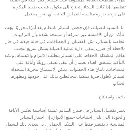
نظيفها. إذا كانت الستائر تحتاج إلى مكواة، فيجب ضبط المكواة
لى درجة حرارة مناسبة للقماش لتجنب أي ضرر محتمل.
ما بالنسبة للصيانة، فإن فحص الستائر بانتظام يعد أمرًا محوريًا. يجب
لتأكد من أن الأقمشة غير ممزقة أو متسخة بشدة وأن التركيبات
لخاصة بالستائر، مثل القضبان أو الخطافات، في حالة جيدة. في حال
لاحظة أي ضرر، ينبغي إدارة عملية الصيانة بشكل سريع لتجنب
فاقم المشكلة. الحفاظ على الستائر يتطلب الالتزام والاهتمام، ولكنه
التأكيد يستحق العناء لضمان أن تبقى تضفي رونقًا وأناقة على
لمساحات. باتباع هذه الخطوات، يمكن الاستمتاع بتجربة استخدام
لستائر لأطول فترة ممكنة، محافظين بذلك على جودتها ومظهرها
لجذاب.
اتمة واستنتاج
عتبر تفصيل الستائر في صباح السالم عملية أساسية تعكس الأناقة
الجودة التي تلبي احتياجات جميع الأذواق. إن اختيار الستائر
لمناسبة لا يقتصر فقط على الشكل الجمالي، بل يتعدى ذلك ليشمل