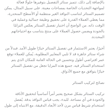
الإضافة إلى ذلك، تتميز ستائر التفصيل بتوفيرها حلولًا فعالة
مواجهة التحديات الخاصة بمساحات معينة. على سبيل المثال، يمكن
صميم الستائر لتناسب النوافذ الغير منتظمة أو الأسطح المنحدرة،
ما يعطي العملاء القدرة على تحقيق وظيفة جمالية وعملية في
لوقت ذاته. من الواضح أن اختيار تفصيل الستائر يعكس التزامًا
الجودة ويضمن حصول العملاء على منتج يتناسب مع احتياجاتهم
لمحددة.
خيرًا، يعتبر الاستثمار في تفصيل الستائر خيارًا طويل الأمد. فبدلاً من
راء ستائر جاهزة قد لا تلبي المعايير المطلوبة، يُمكن للعملاء توقع
مر افتراضي أطول وتحسين في الحالة العامة للمكان الذي يتم
ستخدام الستائر فيه. جميع هذه المزايا تجعل من تفصيل الستائر
يارًا يتوافق مع جميع الأذواق.
صائح لتركيب الستائر
ركيب الستائر بشكل صحيح يعتبر أمراً أساسياً لتحقيق الأناقة
الجودة في أي مساحة. للبدء، يجب قياس النوافذ بدقة. يُفضل
ستخدام شريط قياس مرن لأخذ الأبعاد الدقيقة، مع الانتباه إلى طول