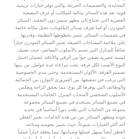
المحايدة، والتصميمات الجريئة، والتي توفر خيارات تزيينية
قوية. تعد هذه الستائر مثالية للمكاتب أو غرف المعيشة
العصرية التي تحتاج إلى مظهر متميز دون التعقيد. الستائر
المودرن، أو كما تعرف بستائر البلكونات، تحتل مكانة خاصة
في تصميمات الستائر. تتميز بخطوطها النظيفة، وقدرتها
على ملاءمة المساحات الضيقة. تعتبر الستائر المودرن خياراً
شائعاً للمنازل التي تتسم بالأسلوب المعاصر، حيث تضيف
لمسة عصرية تضفي جواً من الرقي والأناقة. لضمان اختيار
النوع الأنسب لكل غرفة، يجب مراعاة عدة عوامل، من بينها
تصميم الغرفة، الألوان المستخدمة، وحتى مدى الخصوصية
التي ترغب في تحقيقها. من الضروري التوازن بين الجمالية
والوظائف التي يوفرها كل نوع؛ مما يحقق الراحة ويعكس
الأسلوب الشخصي لأصحاب المنزل. الخامات المستخدمة
في تصنيع الستائر تستخدم في تصنيع الستائر مجموعة
متنوعة من الخامات التي تلعب دوراً أساسياً في تحديد
جودة ومظهر الستائر. من بين هذه الخامات، يعتبر القطن
أحد أكثر الخيارات شيوعاً، حيث يتميز بنعومته ومتانته.
القطن أيضاً يسهل غسلها وصيانتها، مما يجعله خياراً عملياً