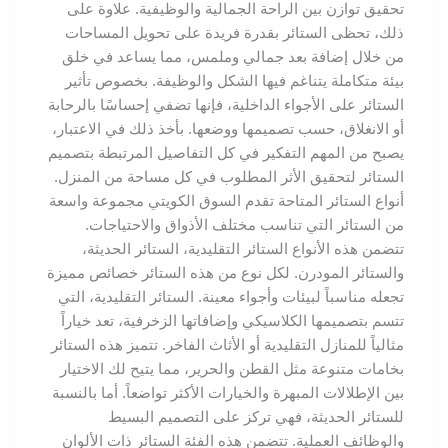
تحقيق توازن بين الراحة الجمالية والوظيفية. علاوة على
ذلك، تحظى الستائر بقدرة فريدة على تحويل المساحات
من خلال إضافة بعد جمالي وملمس، مما يساعد في خلق
بيئة متكاملة يتناغم فيها الشكل والوظيفة. بخصوص تأثير
الستائر على الأجواء الداخلية، فإنها تضفي إحساسًا بالرحابة
أو الانغلاق، حسب تصميمها ووضعها. بأخذ ذلك في الاعتبار،
يصبح من المهم التفكير في كل التفاصيل المرتبطة بتصميم
الستائر لتحقيق الأثر المطلوب في كل مساحة من المنزل.
أنواع الستائر المتاحة تقدم السوق الكويتي مجموعة واسعة
من الستائر التي تناسب مختلف الأذواق والاحتياجات.
تتضمن هذه الأنواع الستائر التقليدية، الستائر الحديثة،
والستائر المودرن. لكل نوع من هذه الستائر خصائص مميزة
تجعله مناسباً لبيئات وأجواء معينة. الستائر التقليدية، التي
تتسم بتصميمها الكلاسيكي وإضافاتها الزخرفية، تعد خياراً
مثالياً للمنازل التقليدية أو الأثاث الفاخر. تتميز هذه الستائر
بخامات متنوعة مثل القطن والحرير، مما يتيح لك الاختيار
بين الإطلالات المبهرة والخيارات الأكثر تواضعاً. أما بالنسبة
للستائر الحديثة، فهي تركز على التصميم البسيط
والوظائف العملية. تتضمن هذه الفئة الستائر ذات الألوان