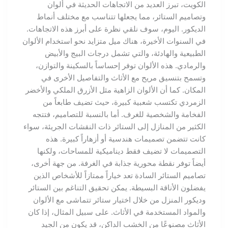
الكويت، تبرز العديد من الاتجاهات الحديثة في ألوان
وتصاميم الستائر، مما يجعلها تتناسب مع مختلف أنماط
الديكور. اليوم، سوف نلقي نظرة على أبرز هذه الاتجاهات.
في السنوات الأخيرة، هناك ميل متزايد نحو استخدام الألوان
الطبيعية والهادئة، والتي تشمل درجات البيج والأبيض
والرمادي. هذه الألوان توفر إحساساً بالسكينة والتوازن،
وتسمح بتنسيق مريح مع الأثاث والتفاصيل الأخرى في
المكان. كما أن الألوان الزاهية مثل الأزرق الملكي والأخضر
الزمردي تكتسب شعبية كبيرة، حيث تضيف طابعاً من
الفخامة والشخصية للغرف. أما بالنسبة للتصاميم، فتتجه
الكثير من المنازل إلى الستائر ذات النقشات الجريئة، سواء
كانت تتضمن تصميمات هندسية أو أزهاراً كبيرة. هذه
التصميمات لا تضيف فقط ديناميكية للمساحات، ولكنها
أيضاً توفر نقطة محورية جذابة في الغرفة. من جهة أخرى،
تصاميم الستائر السادة تعد خياراً ممتازاً للأشخاص الذين
يفضلون الأناقة البسيطة. يمكن تحقيق التناغم بين الستائر
وديكور المنزل من خلال اختيار ستائر تتماشى مع الألوان
والمواد المستخدمة في الأثاث. على سبيل المثال، إذا كان
الأثاث مصنوعًا من الخشب الداكن، قد يكون من الجيد