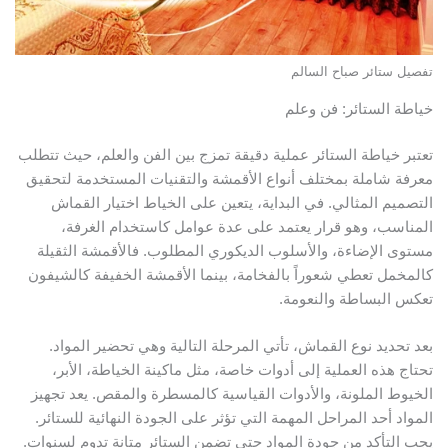
فصيل ستائر صباح السالم
ياطة الستائر: فن وعلم
عتبر خياطة الستائر عملية دقيقة تمزج بين الفن والعلم، حيث تتطلب
عرفة شاملة بمختلف أنواع الأقمشة والتقنيات المستخدمة لتحقيق
لتصميم المثالي. في البداية، يتعين على الخياط اختيار القماش
لمناسب، وهو قرار يعتمد على عدة عوامل كاستخدام الغرفة،
ستوى الإضاءة، والأسلوب الديكوري المطلوب. فالأقمشة الثقيلة
المخمل تعطي شعوراً بالفخامة، بينما الأقمشة الخفيفة كالشيفون
عكس البساطة والنعومة.
عد تحديد نوع القماش، تأتي المرحلة التالية وهي تحضير المواد.
حتاج هذه العملية إلى أدوات خاصة، مثل ماكينة الخياطة، الأبر،
لخيوط الملونة، والأدوات القياسية كالمسطرة والمقص. يعد تجهيز
لمواد أحد المراحل المهمة التي تؤثر على الجودة النهائية للستائر.
جب التأكد من جودة المواد حتى تضمن الستائر متانة تدوم لسنوات.