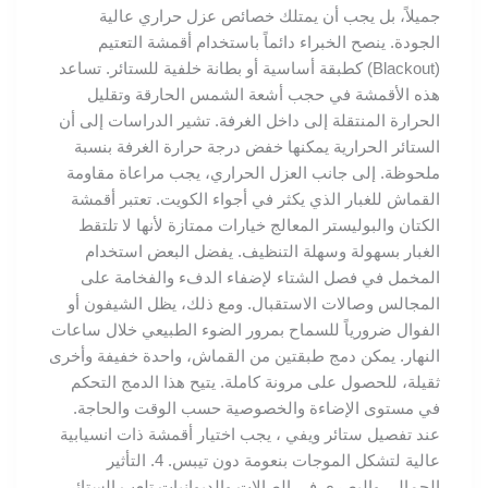
جميلاً، بل يجب أن يمتلك خصائص عزل حراري عالية
الجودة. ينصح الخبراء دائماً باستخدام أقمشة التعتيم
(Blackout) كطبقة أساسية أو بطانة خلفية للستائر. تساعد
هذه الأقمشة في حجب أشعة الشمس الحارقة وتقليل
الحرارة المنتقلة إلى داخل الغرفة. تشير الدراسات إلى أن
الستائر الحرارية يمكنها خفض درجة حرارة الغرفة بنسبة
ملحوظة. إلى جانب العزل الحراري، يجب مراعاة مقاومة
القماش للغبار الذي يكثر في أجواء الكويت. تعتبر أقمشة
الكتان والبوليستر المعالج خيارات ممتازة لأنها لا تلتقط
الغبار بسهولة وسهلة التنظيف. يفضل البعض استخدام
المخمل في فصل الشتاء لإضفاء الدفء والفخامة على
المجالس وصالات الاستقبال. ومع ذلك، يظل الشيفون أو
الفوال ضرورياً للسماح بمرور الضوء الطبيعي خلال ساعات
النهار. يمكن دمج طبقتين من القماش، واحدة خفيفة وأخرى
ثقيلة، للحصول على مرونة كاملة. يتيح هذا الدمج التحكم
في مستوى الإضاءة والخصوصية حسب الوقت والحاجة.
عند تفصيل ستائر ويفي ، يجب اختيار أقمشة ذات انسيابية
عالية لتشكل الموجات بنعومة دون تيبس. 4. التأثير
الجمالي والبصري في الصالات والديوانيات تلعب الستائر