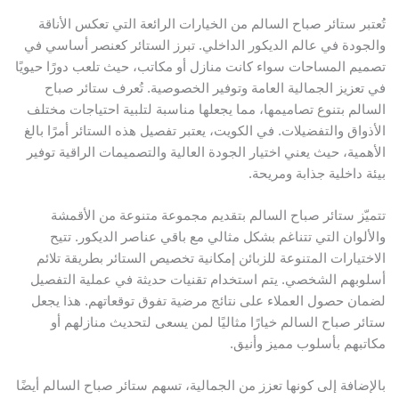
ُعتبر ستائر صباح السالم من الخيارات الرائعة التي تعكس الأناقة
الجودة في عالم الديكور الداخلي. تبرز الستائر كعنصر أساسي في
صميم المساحات سواء كانت منازل أو مكاتب، حيث تلعب دورًا حيويًا
ي تعزيز الجمالية العامة وتوفير الخصوصية. تُعرف ستائر صباح
لسالم بتنوع تصاميمها، مما يجعلها مناسبة لتلبية احتياجات مختلف
لأذواق والتفضيلات. في الكويت، يعتبر تفصيل هذه الستائر أمرًا بالغ
لأهمية، حيث يعني اختيار الجودة العالية والتصميمات الراقية توفير
يئة داخلية جذابة ومريحة.
تميّز ستائر صباح السالم بتقديم مجموعة متنوعة من الأقمشة
الألوان التي تتناغم بشكل مثالي مع باقي عناصر الديكور. تتيح
لاختيارات المتنوعة للزبائن إمكانية تخصيص الستائر بطريقة تلائم
سلوبهم الشخصي. يتم استخدام تقنيات حديثة في عملية التفصيل
ضمان حصول العملاء على نتائج مرضية تفوق توقعاتهم. هذا يجعل
تائر صباح السالم خيارًا مثاليًا لمن يسعى لتحديث منازلهم أو
كاتبهم بأسلوب مميز وأنيق.
الإضافة إلى كونها تعزز من الجمالية، تسهم ستائر صباح السالم أيضًا