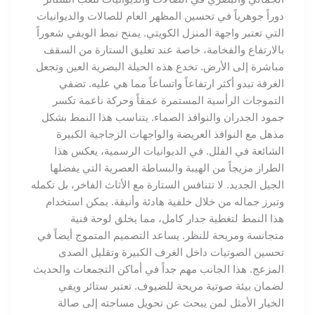
دوراً جوهرياً في تحسين المظهر العام للصالات والديوانيات
التي تعتبر واجهة المنزل الكويتي. يمنح نمط الويفي شعوراً
بالارتفاع والفخامة، خاصة عند تعليق الستارة من السقف
مباشرة إلى الأرض. تخدع هذه الحيلة البصرية العين وتجعل
الغرفة تبدو أكثر ارتفاعاً واتساعاً مما هي عليه. تضفي
التموجات الرأسية المستمرة عمقاً وحركة ناعمة تكسر
جمود الجدران والنوافذ الصماء. يتناسب هذا النمط بشكل
مذهل مع النوافذ العريضة والواجهات الزجاجية الكبيرة
الشائعة في الفلل. في الديوانيات الرسمية، يعكس هذا
الطراز مزيجاً من الهيبة والبساطة العصرية التي يفضلها
الجيل الجديد. لا تتنافس الستارة مع الأثاث الفاخر، بل تكمله
وتبرز جماله من خلال خلفية هادئة وأنيقة. يمكن استخدام
هذا النمط لتغطية جدار كامل، مما يخلق لوحة فنية
متجانسة ومريحة للنظر. يساعد التصميم المتموج أيضاً في
تحسين الصوتيات داخل الغرف الكبيرة وتقليل الصدى
المزعج. هذا الجانب مهم جداً في أماكن التجمعات والحديث
لضمان بيئة صوتية مريحة للضيوف. تعتبر ستائر ويفي
الخيار الأمثل لمن يبحث عن تحويل مساحته إلى صالة