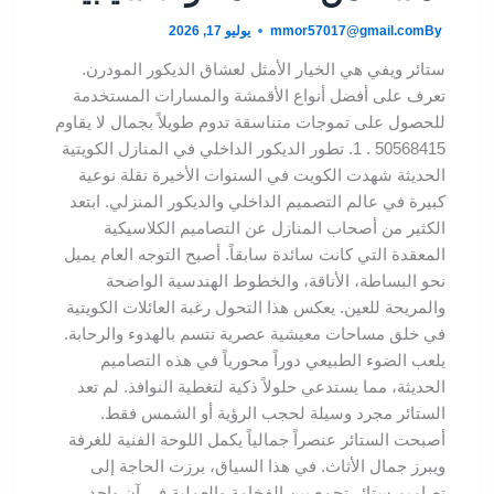
By
mmor57017@gmail.com
يوليو 17, 2026
ستائر ويفي هي الخيار الأمثل لعشاق الديكور المودرن.
تعرف على أفضل أنواع الأقمشة والمسارات المستخدمة
للحصول على تموجات متناسقة تدوم طويلاً بجمال لا يقاوم
50568415 . 1. تطور الديكور الداخلي في المنازل الكويتية
الحديثة شهدت الكويت في السنوات الأخيرة نقلة نوعية
كبيرة في عالم التصميم الداخلي والديكور المنزلي. ابتعد
الكثير من أصحاب المنازل عن التصاميم الكلاسيكية
المعقدة التي كانت سائدة سابقاً. أصبح التوجه العام يميل
نحو البساطة، الأناقة، والخطوط الهندسية الواضحة
والمريحة للعين. يعكس هذا التحول رغبة العائلات الكويتية
في خلق مساحات معيشية عصرية تتسم بالهدوء والرحابة.
يلعب الضوء الطبيعي دوراً محورياً في هذه التصاميم
الحديثة، مما يستدعي حلولاً ذكية لتغطية النوافذ. لم تعد
الستائر مجرد وسيلة لحجب الرؤية أو الشمس فقط.
أصبحت الستائر عنصراً جمالياً يكمل اللوحة الفنية للغرفة
ويبرز جمال الأثاث. في هذا السياق، برزت الحاجة إلى
تصاميم ستائر تجمع بين الفخامة والعملية في آن واحد.