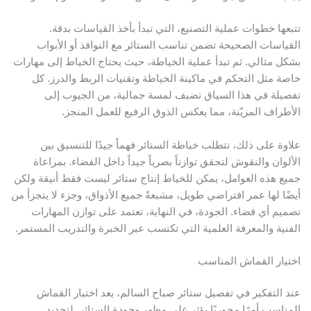
تبعها خطوات عملية التصنيع، التي تبدأ بأخذ القياسات بدقة.
لقياسات الصحيحة تضمن تناسب الستائر مع النوافذ أو الأبواب
شكل مثالي. ثم تبدأ عملية الخياطة، حيث يحتاج الخياط إلى مهارات
اصة مثل التحكم في ماكينة الخياطة وتقنيات الربط والدرز. كل
فصيلة في هذا السياق تضيف لمسة جمالية، من الجيوب إلى
لأطراف المزيّنة، مما يعكس الذوق الرفيع للعمل المنجز.
لاوة على ذلك، تتطلب خياطة الستائر فهماً جيدًا للتنسيق بين
لألوان والنقوش لتحقق توازناً بصرياً جيداً داخل الفضاء. بمراعاة
ميع هذه العوامل، يمكن للخياط إنتاج ستائر ليست فقط أنيقة ولكن
يضًا لها عمر افتراضي طويل، مشبعةً جميع الأذواق، وجزء لا يتجزأ من
صميم أي فضاء. الجودة، في النهاية، تعتمد على توازن المهارات
لفنية والمعرفة العلمية التي تكتسب عبر الخبرة والتدريب المستمر.
ختيار القماش المناسب
ند التفكير في تفصيل ستائر صباح السالم، يعد اختيار القماش
لمناسب أمرًا محوريًا يؤثر على مظهر وجودة الستائر. لتحديد