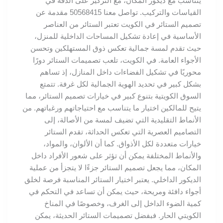
يتناسب مع ديكور المكان، مع التركيز على الدقة في
القياسات والتركيب. تواصل معنا 50568415 مقدمة عن
تصميم الستائر في الكويت تعتبر الستائر من العناصر
الأساسية في إعادة تشكيل المساحات الداخلية للمنزل،
حيث تقدم لمسة جمالية تعكس ذوق المستهلكين وتحسن
الأجواء العامة. في الكويت، تلعب تصميمات الستائر دورًا
محوريًا في تشكيل الفضاءات داخل المنازل، إذ تساهم
بشكل كبير في تحديد الهوية الجمالية لكل غرفة. تتمتع
السوق الكويتية بتنوع كبير في خيارات تصميم الستائر، مما
يتيح للمالكين اختيار ما يتناسب مع احتياجاتهم ورغباتهم. من
الأنماط التقليدية التي تضيف لمسة من الأصالة، إلى
التصاميم العصرية التي تعكس الحداثة، تقدم الستائر
خيارات متعددة لكل الأذواق. كما أن الألوان، والمواد،
والأنماط المختلفة يمكن أن تؤثر على شعور الأفراد داخل
المكان، مما يجعل تصميم الستائر جزءًا لا يتجزأ من عملية
الديكور الداخلي. يعتبر اختيار الستائر المناسبة فرصة لخلق
أجواء دافئة ومريحة، حيث يمكن أن تساعد في التحكم في
كمية الضوء الداخل إلى الغرف، وخصوصًا في المناخ
الكويتي الحار. فبفضل تصميمات الستائر الحديثة، يمكن