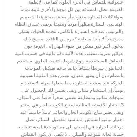
عشوائية للقماش في الجزء العلوي كما في الأنظمة
القديمة. تظل المسافة بين كل موجة والأخرى ثابتة تماماً
سواء كانت الستارة مفتوحة أو مغلقة. يمنح هذا التصميم
الهندسي الستارة مظهراً مرتباً ونظيفاً يرضي عشاق النظام
والترتيب. عند فتح الستارة بالكامل، تتجمع الطيات بشكل
مدمج جداً لا يأخذ مساحة كبيرة من النافذة. يسمح ذلك
بدخول أكبر قدر ممكن من ضوء النهار إلى الغرفة دون
عوائق بصرية. تتطلب هذه الآلية دقة عالية في حساب كمية
القماش المستخدمة ونوع شريط التثبيت العلوي. يستخدم
الخياطون شريطاً شفافاً خاصاً يدعم تشكيل الموجات
بانتظام دون أن يظهر للعيان. تضمن هذه التقنية انسيابية
الحركة عند سحب الستارة، مما يجعلها سهلة الاستخدام
يومياً. إن استخدام ستائر ويفي يضمن لك الحصول على
تموجات مثالية ومتطابقة تضفي سحراً خاصاً على المكان.
3. اختيار الأقمشة المثالية لمناخ الكويت الحار في ستائر
ويفي يعتبر مناخ الكويت الحار والجاف عاملاً حاسماً عند
اختيار نوعية القماش المناسبة لتفصيل الستائر. تصل
درجات الحرارة في الصيف إلى مستويات قياسية تتطلب
حماية فعالة للنوافذ والمنازل. لا يكفي أن يكون القماش