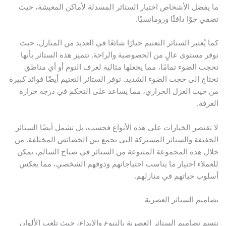
ا يفضل الأشخاص اختيار الستائر المسدلة لأماكن المعيشة، حيث
ضفي جوًا دافئًا ورومانسيًا.
ما يُعتبر الستائر التعتيم خيارًا شائعًا في العديد من المنازل، حيث
وفر مستوى عالٍ من الخصوصية والراحة. تتميز هذه الستائر بأنها
حجب الضوء تمامًا، مما يجعلها مثالية لغرف النوم أو أي مناطق
حتاج إلى حجب الضوء الشديد. توفر الستائر التعتيم أيضًا فوائد كبيرة
ن حيث العزل الحراري، مما يساعد على التحكم في درجة حرارة
لغرفة.
ا تقتصر الخيارات على هذه الأنواع فحسب، بل تشمل أيضًا الستائر
لخفيفة والستائر المشتركة التي تجمع بين الخصائص المختلفة. من
لال هذه المجموعة المتنوعة من الستائر في صباح السالم، يمكن
لعملاء اختيار ما يناسب احتياجاتهم وذوقهم الشخصي، مما يعكس
سلوب حياتهم في منازلهم.
صاميم الستائر العصرية
تسم تصاميم الستائر العصرية بالتنوع والإبداع، حيث تلعب الألوان